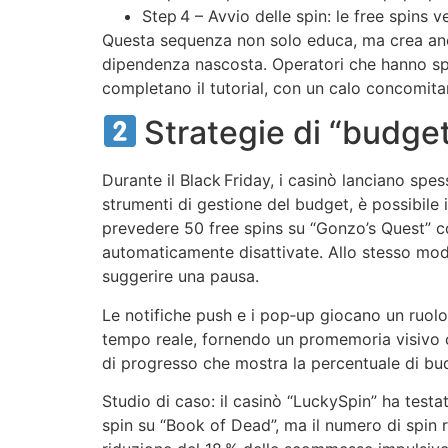
Step 4 – Avvio delle spin: le free spins 
Questa sequenza non solo educa, ma crea anche
dipendenza nascosta. Operatori che hanno sp
completano il tutorial, con un calo concomita
Strategie di “budget
Durante il Black Friday, i casinò lanciano spes
strumenti di gestione del budget, è possibile
prevedere 50 free spins su “Gonzo’s Quest” co
automaticamente disattivate. Allo stesso modo,
suggerire una pausa.
Le notifiche push e i pop‑up giocano un ruolo
tempo reale, fornendo un promemoria visivo che
di progresso che mostra la percentuale di bud
Studio di caso: il casinò “LuckySpin” ha testa
spin su “Book of Dead”, ma il numero di spin 