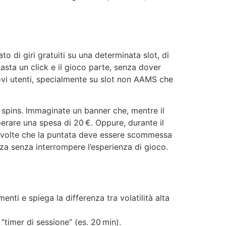
 di giri gratuiti su una determinata slot, di
asta un click e il gioco parte, senza dover
ovi utenti, specialmente su slot non AAMS che
 spins. Immaginate un banner che, mentre il
perare una spesa di 20 €. Oppure, durante il
i volte che la puntata deve essere scommessa
zza senza interrompere l’esperienza di gioco.
nti e spiega la differenza tra volatilità alta
“timer di sessione” (es. 20 min).