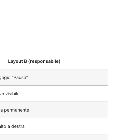
Layout B (responsabile)
grigio “Pausa”
n visibile
va permanente
alto a destra