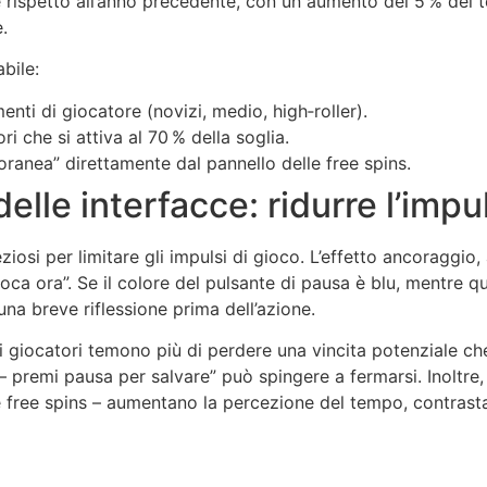
 rispetto all’anno precedente, con un aumento del 5 % del 
.
bile:
nti di giocatore (novizi, medio, high‑roller).
ri che si attiva al 70 % della soglia.
oranea” direttamente dal pannello delle free spins.
elle interfacce: ridurre l’impu
ziosi per limitare gli impulsi di gioco. L’effetto ancoraggi
oca ora”. Se il colore del pulsante di pausa è blu, mentre qu
na breve riflessione prima dell’azione.
on”: i giocatori temono più di perdere una vincita potenziale
– premi pausa per salvare” può spingere a fermarsi. Inoltre,
e free spins – aumentano la percezione del tempo, contrastan