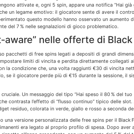
vengono attivate e, ogni 5 spin, appare una notifica “Hai già
 un legame emotivo: il giocatore sente di avere il control
erimentato questo modello hanno osservato un aumento del 
nte del 7 % nelle segnalazioni di gioco problematico.
‑aware” nelle offerte di Black
so pacchetti di free spins legati a depositi di grandi dimens
 impostare limiti di vincita e perdita direttamente collegat
n la condizione che, una volta raggiunti €30 di vincita net
 se il giocatore perde più di €15 durante la sessione, il s
 cruciale. Un messaggio del tipo “Hai speso il 80 % del tuo 
 contrasta l’effetto di “flusso continuo” tipico delle slot
get residuo, colorata in verde, giallo e rosso a seconda del
to una versione personalizzata delle free spins per il Black
rimanenti era legato al proprio profilo di spesa. Dopo aver 