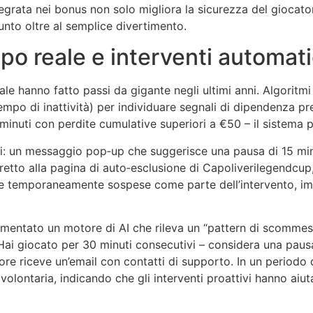
ntegrata nei bonus non solo migliora la sicurezza del giocat
unto oltre al semplice divertimento.
o reale e interventi automati
hanno fatto passi da gigante negli ultimi anni. Algoritmi di
 tempo di inattività) per individuare segnali di dipendenza 
 minuti con perdite cumulative superiori a €50 – il sistema p
i: un messaggio pop‑up che suggerisce una pausa di 15 minut
 diretto alla pagina di auto‑esclusione di Capoliverilegendcu
ere temporaneamente sospese come parte dell’intervento, i
ementato un motore di AI che rileva un “pattern di scommess
Hai giocato per 30 minuti consecutivi – considera una pausa”
ore riceve un’email con contatti di supporto. In un periodo 
volontaria, indicando che gli interventi proattivi hanno aiuta