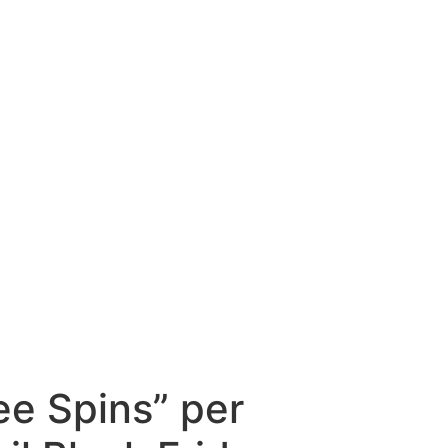
ee Spins” per