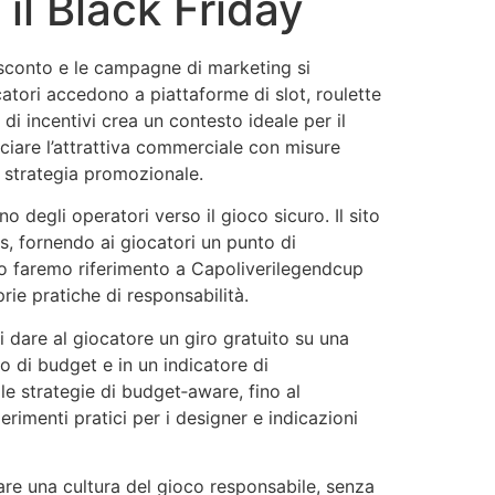
il Black Friday
ci sconto e le campagne di marketing si
catori accedono a piattaforme di slot, roulette
i incentivi crea un contesto ideale per il
ciare l’attrattiva commerciale con misure
a strategia promozionale.
degli operatori verso il gioco sicuro. Il sito
us, fornendo ai giocatori un punto di
colo faremo riferimento a Capoliverilegendcup
rie pratiche di responsabilità.
di dare al giocatore un giro gratuito su una
ro di budget e in un indicatore di
le strategie di budget‑aware, fino al
imenti pratici per i designer e indicazioni
are una cultura del gioco responsabile, senza