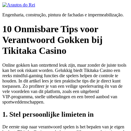
Skip
to
Engenharia, construção, pintura de fachadas e impermeabilização.
content
10 Onmisbare Tips voor
Verantwoord Gokken bij
Tikitaka Casino
Online gokken kan ontzettend leuk zijn, maar zonder de juiste tools
kan het ook riskant worden. Gelukkig biedt Tikitaka Casino een
reeks mindful‑gaming functies die spelers helpen de controle te
houden. In dit artikel lees je tien praktische tips die je direct kunt
toepassen. Zo profiteer je van een veilige speelervaring én van de
vele voordelen van dit platform, zoals een uitgebreid
VIP‑programma, snelle uitbetalingen en een breed aanbod van
sportweddenschappen.
1. Stel persoonlijke limieten in
De eerste stap naar verantwoord spelen is het bepalen van je eigen