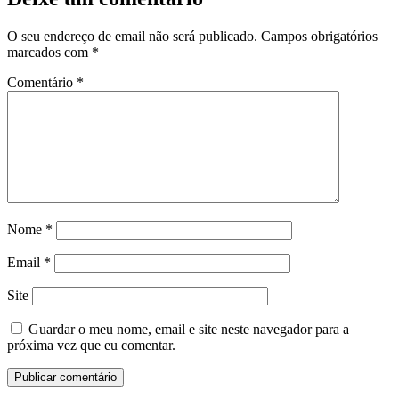
O seu endereço de email não será publicado.
Campos obrigatórios
marcados com
*
Comentário
*
Nome
*
Email
*
Site
Guardar o meu nome, email e site neste navegador para a
próxima vez que eu comentar.