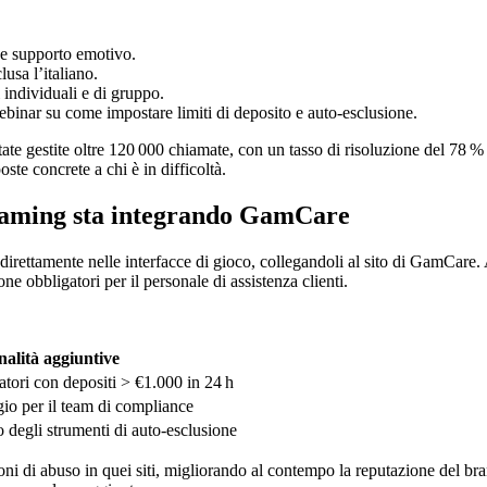
 e supporto emotivo.
lusa l’italiano.
individuali e di gruppo.
ebinar su come impostare limiti di deposito e auto‑esclusione.
te gestite oltre 120 000 chiamate, con un tasso di risoluzione del 78 % 
ste concrete a chi è in difficoltà.
iGaming sta integrando GamCare
direttamente nelle interfacce di gioco, collegandoli al sito di GamCare. A
 obbligatori per il personale di assistenza clienti.
alità aggiuntive
atori con depositi > €1.000 in 24 h
io per il team di compliance
o degli strumenti di auto‑esclusione
ni di abuso in quei siti, migliorando al contempo la reputazione del br