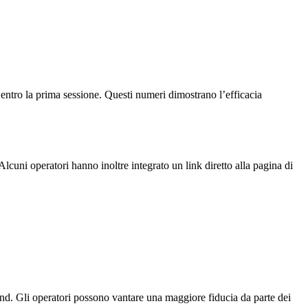
entro la prima sessione. Questi numeri dimostrano l’efficacia
lcuni operatori hanno inoltre integrato un link diretto alla pagina di
and. Gli operatori possono vantare una maggiore fiducia da parte dei