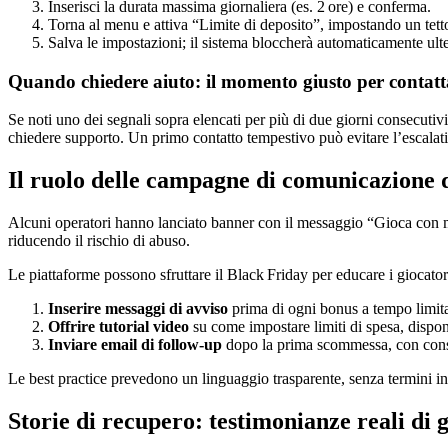
Inserisci la durata massima giornaliera (es. 2 ore) e conferma.
Torna al menu e attiva “Limite di deposito”, impostando un tett
Salva le impostazioni; il sistema bloccherà automaticamente ult
Quando chiedere aiuto: il momento giusto per conta
Se noti uno dei segnali sopra elencati per più di due giorni consecutiv
chiedere supporto. Un primo contatto tempestivo può evitare l’escalati
Il ruolo delle campagne di comunicazione 
Alcuni operatori hanno lanciato banner con il messaggio “Gioca con m
riducendo il rischio di abuso.
Le piattaforme possono sfruttare il Black Friday per educare i giocator
Inserire messaggi di avviso
prima di ogni bonus a tempo limita
Offrire tutorial video
su come impostare limiti di spesa, dispon
Inviare email di follow‑up
dopo la prima scommessa, con consi
Le best practice prevedono un linguaggio trasparente, senza termini in
Storie di recupero: testimonianze reali di