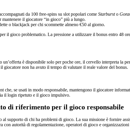
 accompagnati da 100 free‑spins su slot popolari come
Starburst
o
Gonzo
r mantenere il giocatore “in gioco” più a lungo.
ulette o blackjack per chi scommette almeno €50 al giorno.
er il gioco problematico. La pressione a utilizzare il bonus entro 48 ore,
un’offerta è disponibile solo per poche ore, il cervello interpreta la pe
 il giocatore non ha avuto il tempo di valutare il reale valore del bonus.
t che, se usati in modo responsabile, mantengono il giocatore informato.
 il login ripetuto e il gioco impulsivo.
o di riferimento per il gioco responsabile
l supporto di chi ha problemi di gioco. La sua missione è fornire assis
 con autorità di regolamentazione, operatori di gioco e organizzazioni sa