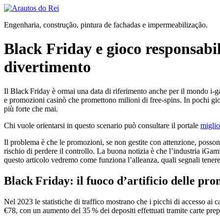
Skip
to
Engenharia, construção, pintura de fachadas e impermeabilização.
content
Black Friday e gioco responsabil
divertimento
Il Black Friday è ormai una data di riferimento anche per il mondo i‑
e promozioni casinò che promettono milioni di free‑spins. In pochi gior
più forte che mai.
Chi vuole orientarsi in questo scenario può consultare il portale
miglio
Il problema è che le promozioni, se non gestite con attenzione, posso
rischio di perdere il controllo. La buona notizia è che l’industria iGa
questo articolo vedremo come funziona l’alleanza, quali segnali tenere
Black Friday: il fuoco d’artificio delle p
Nel 2023 le statistiche di traffico mostrano che i picchi di accesso ai
€78, con un aumento del 35 % dei depositi effettuati tramite carte prepa