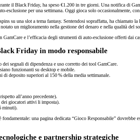
te il Black Friday, ha speso €1.200 in tre giorni. Una notifica di GamCa
auto‑esclusione per una settimana. Oggi gioca solo occasionalmente, con
pins su una slot a tema fantasy. Sentendosi sopraffatta, ha chiamato la li
 notato un miglioramento nella gestione del denaro e nella qualità del s
GamCare e l’efficacia degli strumenti di auto‑esclusione offerti dai casi
 Black Friday in modo responsabile
 dei segnali di dipendenza e uso corretto dei tool GamCare.
 siano funzionanti su desktop e mobile.
 di deposito superiori al 150 % della media settimanale.
rispetto all’anno precedente).
dei giocatori attivi li imposta).
5 minuti).
i è fondamentale: una pagina dedicata “Gioco Responsabile” dovrebbe es
tecnologiche e partnership strategiche