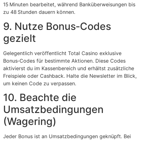
15 Minuten bearbeitet, während Banküberweisungen bis
zu 48 Stunden dauern können.
9. Nutze Bonus‑Codes
gezielt
Gelegentlich veröffentlicht Total Casino exklusive
Bonus‑Codes für bestimmte Aktionen. Diese Codes
aktivierst du im Kassenbereich und erhältst zusätzliche
Freispiele oder Cashback. Halte die Newsletter im Blick,
um keinen Code zu verpassen.
10. Beachte die
Umsatzbedingungen
(Wagering)
Jeder Bonus ist an Umsatzbedingungen geknüpft. Bei