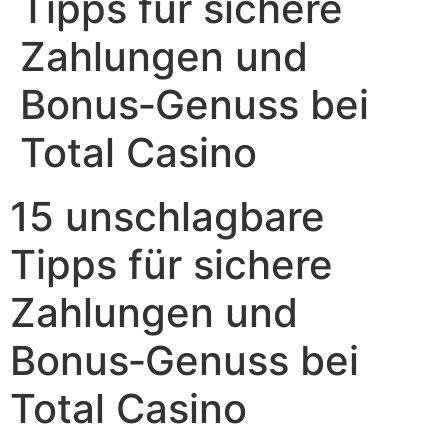
Tipps für sichere
Zahlungen und
Bonus‑Genuss bei
Total Casino
15 unschlagbare
Tipps für sichere
Zahlungen und
Bonus‑Genuss bei
Total Casino