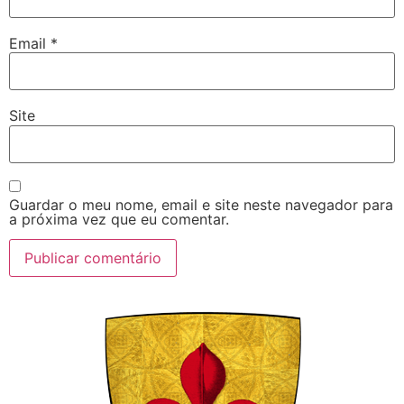
Email
*
Site
Guardar o meu nome, email e site neste navegador para
a próxima vez que eu comentar.