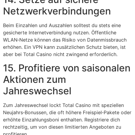
Netzwerkverbindungen
Beim Einzahlen und Auszahlen solltest du stets eine
gesicherte Internetverbindung nutzen. Öffentliche
WLAN‑Netze können das Risiko von Datenmissbrauch
erhöhen. Ein VPN kann zusätzlichen Schutz bieten, ist
aber bei Total Casino nicht zwingend erforderlich.
15. Profitiere von saisonalen
Aktionen zum
Jahreswechsel
Zum Jahreswechsel lockt Total Casino mit speziellen
Neujahrs‑Bonussen, die oft höhere Freispiel‑Pakete oder
erhöhte Einzahlungsboni enthalten. Registriere dich
rechtzeitig, um von diesen limitierten Angeboten zu
profitieren.