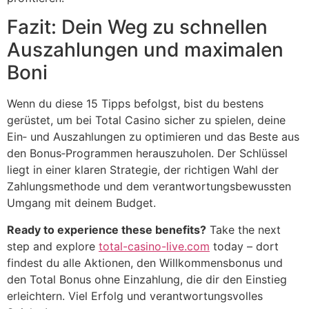
Fazit: Dein Weg zu schnellen
Auszahlungen und maximalen
Boni
Wenn du diese 15 Tipps befolgst, bist du bestens
gerüstet, um bei Total Casino sicher zu spielen, deine
Ein‑ und Auszahlungen zu optimieren und das Beste aus
den Bonus‑Programmen herauszuholen. Der Schlüssel
liegt in einer klaren Strategie, der richtigen Wahl der
Zahlungsmethode und dem verantwortungsbewussten
Umgang mit deinem Budget.
Ready to experience these benefits?
Take the next
step and explore
total-casino-live.com
today – dort
findest du alle Aktionen, den Willkommensbonus und
den Total Bonus ohne Einzahlung, die dir den Einstieg
erleichtern. Viel Erfolg und verantwortungsvolles