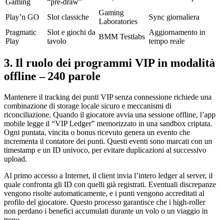
Gaming
“pre‑draw”
Gaming
Play’n GO
Slot classiche
Sync giornaliera
Laboratories
Pragmatic
Slot e giochi da
Aggiornamento in
BMM Testlabs
Play
tavolo
tempo reale
3. Il ruolo dei programmi VIP in modalità
offline – 240 parole
Mantenere il tracking dei punti VIP senza connessione richiede una
combinazione di storage locale sicuro e meccanismi di
riconciliazione. Quando il giocatore avvia una sessione offline, l’app
mobile legge il “VIP Ledger” memorizzato in una sandbox criptata.
Ogni puntata, vincita o bonus ricevuto genera un evento che
incrementa il contatore dei punti. Questi eventi sono marcati con un
timestamp e un ID univoco, per evitare duplicazioni al successivo
upload.
Al primo accesso a Internet, il client invia l’intero ledger al server, il
quale confronta gli ID con quelli già registrati. Eventuali discrepanze
vengono risolte automaticamente, e i punti vengono accreditati al
profilo del giocatore. Questo processo garantisce che i high‑roller
non perdano i benefici accumulati durante un volo o un viaggio in
treno.