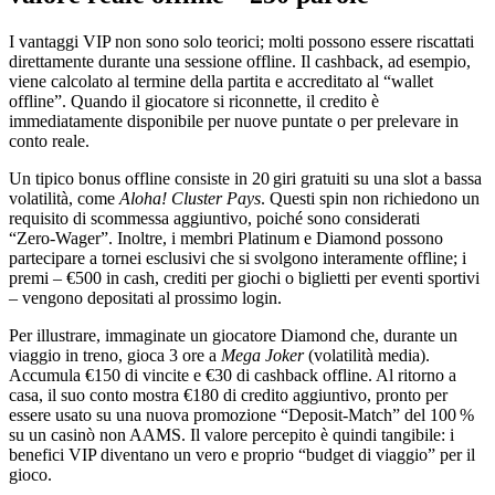
I vantaggi VIP non sono solo teorici; molti possono essere riscattati
direttamente durante una sessione offline. Il cashback, ad esempio,
viene calcolato al termine della partita e accreditato al “wallet
offline”. Quando il giocatore si riconnette, il credito è
immediatamente disponibile per nuove puntate o per prelevare in
conto reale.
Un tipico bonus offline consiste in 20 giri gratuiti su una slot a bassa
volatilità, come
Aloha! Cluster Pays
. Questi spin non richiedono un
requisito di scommessa aggiuntivo, poiché sono considerati
“Zero‑Wager”. Inoltre, i membri Platinum e Diamond possono
partecipare a tornei esclusivi che si svolgono interamente offline; i
premi – €500 in cash, crediti per giochi o biglietti per eventi sportivi
– vengono depositati al prossimo login.
Per illustrare, immaginate un giocatore Diamond che, durante un
viaggio in treno, gioca 3 ore a
Mega Joker
(volatilità media).
Accumula €150 di vincite e €30 di cashback offline. Al ritorno a
casa, il suo conto mostra €180 di credito aggiuntivo, pronto per
essere usato su una nuova promozione “Deposit‑Match” del 100 %
su un casinò non AAMS. Il valore percepito è quindi tangibile: i
benefici VIP diventano un vero e proprio “budget di viaggio” per il
gioco.