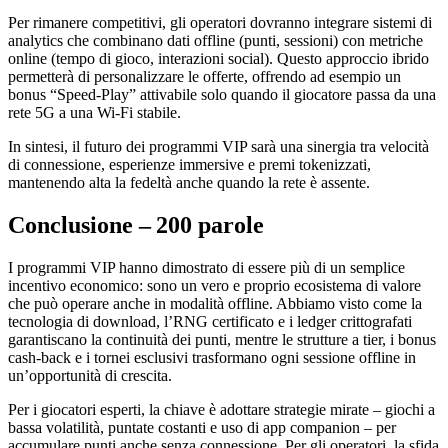
Per rimanere competitivi, gli operatori dovranno integrare sistemi di
analytics che combinano dati offline (punti, sessioni) con metriche
online (tempo di gioco, interazioni social). Questo approccio ibrido
permetterà di personalizzare le offerte, offrendo ad esempio un
bonus “Speed‑Play” attivabile solo quando il giocatore passa da una
rete 5G a una Wi‑Fi stabile.
In sintesi, il futuro dei programmi VIP sarà una sinergia tra velocità
di connessione, esperienze immersive e premi tokenizzati,
mantenendo alta la fedeltà anche quando la rete è assente.
Conclusione – 200 parole
I programmi VIP hanno dimostrato di essere più di un semplice
incentivo economico: sono un vero e proprio ecosistema di valore
che può operare anche in modalità offline. Abbiamo visto come la
tecnologia di download, l’RNG certificato e i ledger crittografati
garantiscano la continuità dei punti, mentre le strutture a tier, i bonus
cash‑back e i tornei esclusivi trasformano ogni sessione offline in
un’opportunità di crescita.
Per i giocatori esperti, la chiave è adottare strategie mirate – giochi a
bassa volatilità, puntate costanti e uso di app companion – per
accumulare punti anche senza connessione. Per gli operatori, la sfida