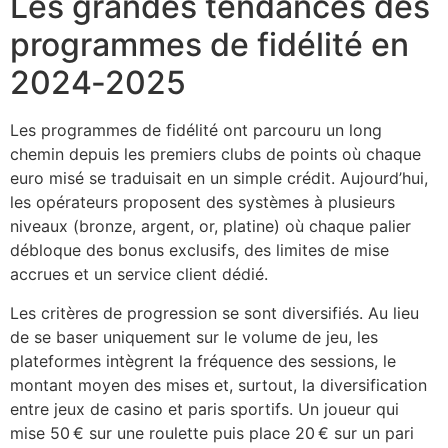
Les grandes tendances des
programmes de fidélité en
2024‑2025
Les programmes de fidélité ont parcouru un long
chemin depuis les premiers clubs de points où chaque
euro misé se traduisait en un simple crédit. Aujourd’hui,
les opérateurs proposent des systèmes à plusieurs
niveaux (bronze, argent, or, platine) où chaque palier
débloque des bonus exclusifs, des limites de mise
accrues et un service client dédié.
Les critères de progression se sont diversifiés. Au lieu
de se baser uniquement sur le volume de jeu, les
plateformes intègrent la fréquence des sessions, le
montant moyen des mises et, surtout, la diversification
entre jeux de casino et paris sportifs. Un joueur qui
mise 50 € sur une roulette puis place 20 € sur un pari