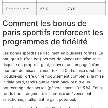
Retention rate
55 %
73 %
Comment les bonus de
paris sportifs renforcent les
programmes de fidélité
Les bonus sportifs se déclinent en plusieurs formes. Le
pari gratuit (free bet) permet de placer une mise sans
risquer son propre argent, souvent accompagné d’un
montant de mise minimum (ex. : 5 €). Le mise doublée
(double‑up) offre un remboursement complet si la mise
initiale perd, tandis que le cash‑back restitue un
pourcentage des pertes (généralement 10–15 %). Enfin,
l’odds boost augmente les cotes d’un événement
sélectionné, multipliant le gain potentiel.