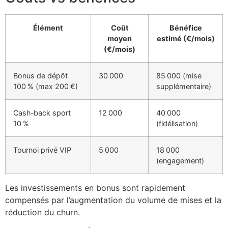
Élément
Coût
Bénéfice
moyen
estimé (€/mois)
(€/mois)
Bonus de dépôt
30 000
85 000 (mise
100 % (max 200 €)
supplémentaire)
Cash‑back sport
12 000
40 000
10 %
(fidélisation)
Tournoi privé VIP
5 000
18 000
(engagement)
Les investissements en bonus sont rapidement
compensés par l’augmentation du volume de mises et la
réduction du churn.