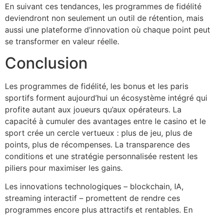
En suivant ces tendances, les programmes de fidélité
deviendront non seulement un outil de rétention, mais
aussi une plateforme d’innovation où chaque point peut
se transformer en valeur réelle.
Conclusion
Les programmes de fidélité, les bonus et les paris
sportifs forment aujourd’hui un écosystème intégré qui
profite autant aux joueurs qu’aux opérateurs. La
capacité à cumuler des avantages entre le casino et le
sport crée un cercle vertueux : plus de jeu, plus de
points, plus de récompenses. La transparence des
conditions et une stratégie personnalisée restent les
piliers pour maximiser les gains.
Les innovations technologiques – blockchain, IA,
streaming interactif – promettent de rendre ces
programmes encore plus attractifs et rentables. En