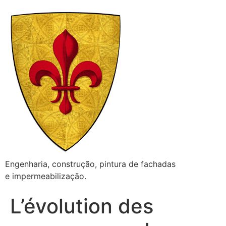
Engenharia, construção, pintura de fachadas
e impermeabilização.
L’évolution des