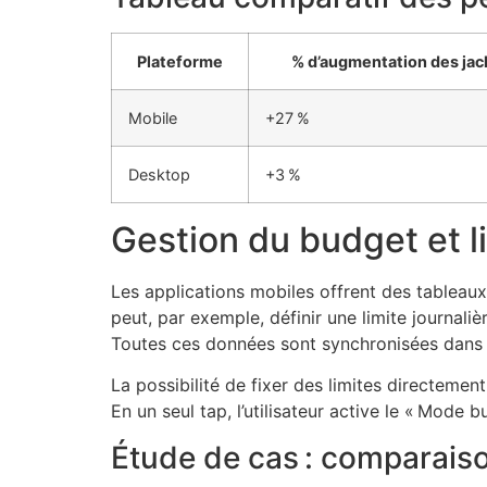
Plateforme
% d’augmentation des jac
Mobile
+27 %
Desktop
+3 %
Gestion du budget et l
Les applications mobiles offrent des tableaux 
peut, par exemple, définir une limite journali
Toutes ces données sont synchronisées dans le
La possibilité de fixer des limites directeme
En un seul tap, l’utilisateur active le « Mode
Étude de cas : comparais