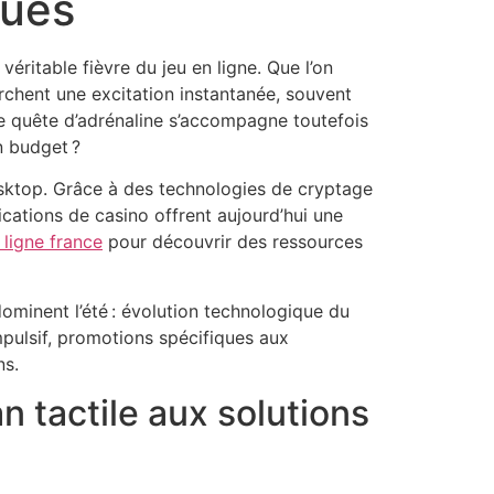
ques
véritable fièvre du jeu en ligne. Que l’on
erchent une excitation instantanée, souvent
te quête d’adrénaline s’accompagne toutefois
n budget ?
esktop. Grâce à des technologies de cryptage
lications de casino offrent aujourd’hui une
 ligne france
pour découvrir des ressources
ominent l’été : évolution technologique du
mpulsif, promotions spécifiques aux
ns.
n tactile aux solutions