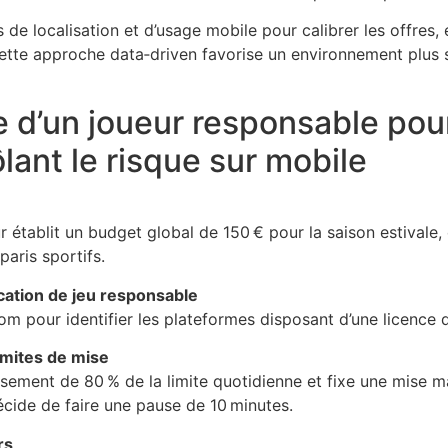
 de localisation et d’usage mobile pour calibrer les offres,
Cette approche data‑driven favorise un environnement plus sû
ie d’un joueur responsable pou
lant le risque sur mobile
r établit un budget global de 150 € pour la saison estivale, 
paris sportifs.
fication de jeu responsable
 pour identifier les plateformes disposant d’une licence d
limites de mise
passement de 80 % de la limite quotidienne et fixe une mise 
écide de faire une pause de 10 minutes.
rs