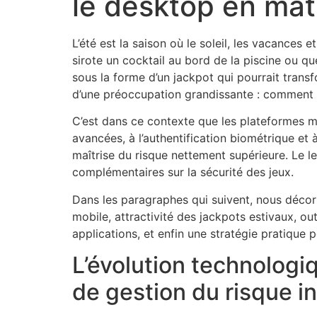
le desktop en mat
L’été est la saison où le soleil, les vacances 
sirote un cocktail au bord de la piscine ou qu
sous la forme d’un jackpot qui pourrait tran
d’une préoccupation grandissante : comment p
C’est dans ce contexte que les plateformes m
avancées, à l’authentification biométrique et à
maîtrise du risque nettement supérieure. Le le
complémentaires sur la sécurité des jeux.
Dans les paragraphes qui suivent, nous décort
mobile, attractivité des jackpots estivaux, o
applications, et enfin une stratégie pratique
L’évolution technologi
de gestion du risque i