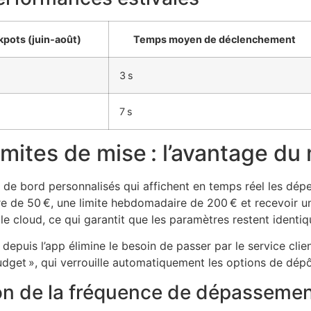
kpots (juin‑août)
Temps moyen de déclenchement
3 s
7 s
imites de mise : l’avantage du
de bord personnalisés qui affichent en temps réel les dépens
ère de 50 €, une limite hebdomadaire de 200 € et recevoir un
 cloud, ce qui garantit que les paramètres restent identiq
nt depuis l’app élimine le besoin de passer par le service c
 budget », qui verrouille automatiquement les options de dé
on de la fréquence de dépasseme