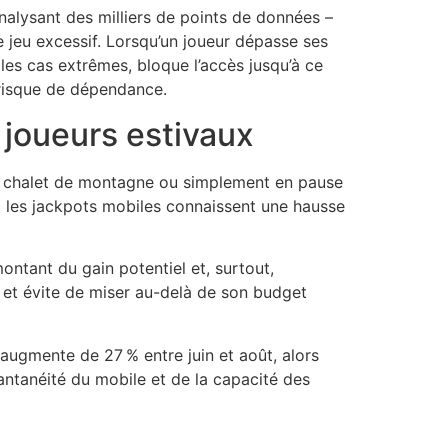
analysant des milliers de points de données –
 jeu excessif. Lorsqu’un joueur dépasse ses
les cas extrêmes, bloque l’accès jusqu’à ce
 risque de dépendance.
 joueurs estivaux
s un chalet de montagne ou simplement en pause
i les jackpots mobiles connaissent une hausse
montant du gain potentiel et, surtout,
le et évite de miser au-delà de son budget
ugmente de 27 % entre juin et août, alors
antanéité du mobile et de la capacité des