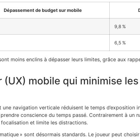
Dépassement de budget sur mobile
9,8 %
6,5 %
 sont moins enclins à dépasser leurs limites, grâce aux rapp
r (UX) mobile qui minimise les
t une navigation verticale réduisent le temps d’exposition i
ur à prendre conscience du temps passé. Contrairement à un 
ocalisation et limite les distractions.
omatique » sont désormais standards. Le joueur peut chois