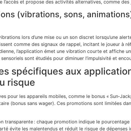
oque l’accès et propose des activités alternatives, comme de
ions (vibrations, sons, animations
 vibrations lors d’une mise ou un son discret lorsqu’une al
gissent comme des signaux de rappel, incitant le joueur à ré
idienne, l’application émet une vibration courte et affiche u
sensoriels sont étudiés pour diminuer l’impulsivité et enco
es spécifiques aux application
u risque
ves pour les appareils mobiles, comme le bonus « Sun‑Jackp
ire (bonus sans wager). Ces promotions sont limitées dans le
on transparente : chaque promotion indique le pourcentage 
 clarté évite les malentendus et réduit le risque de dépenses