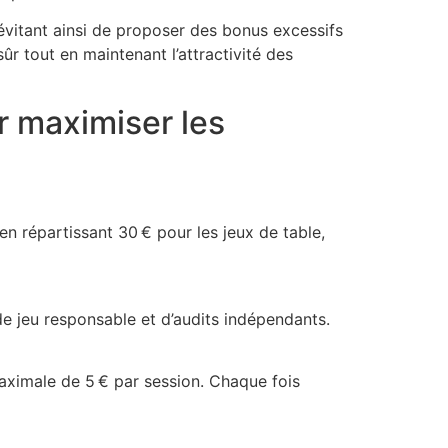
 évitant ainsi de proposer des bonus excessifs
r tout en maintenant l’attractivité des
r maximiser les
en répartissant 30 € pour les jeux de table,
e jeu responsable et d’audits indépendants.
maximale de 5 € par session. Chaque fois