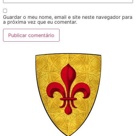
Guardar o meu nome, email e site neste navegador para
a próxima vez que eu comentar.