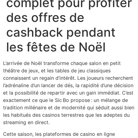
complet pour profiter
des offres de
cashback pendant
les fêtes de Noël
L’arrivée de Noël transforme chaque salon en petit
théâtre de jeux, et les tables de jeu classiques
connaissent un regain d’intérêt. Les joueurs recherchent
l’adrénaline d’un lancer de dés, la rapidité d’une décision
et la possibilité de repartir avec un gain immédiat. C’est
exactement ce que le Sic Bo propose : un mélange de
tradition millénaire et de modernité qui séduit aussi bien
les habitués des casinos terrestres que les adeptes du
streaming en direct.
Cette saison, les plateformes de casino en ligne