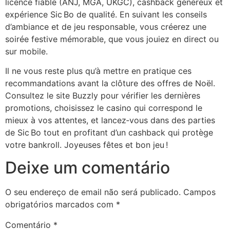
licence fiable (ANJ, MGA, UKGC), cashback généreux et
expérience Sic Bo de qualité. En suivant les conseils
d’ambiance et de jeu responsable, vous créerez une
soirée festive mémorable, que vous jouiez en direct ou
sur mobile.
Il ne vous reste plus qu’à mettre en pratique ces
recommandations avant la clôture des offres de Noël.
Consultez le site Buzzly pour vérifier les dernières
promotions, choisissez le casino qui correspond le
mieux à vos attentes, et lancez‑vous dans des parties
de Sic Bo tout en profitant d’un cashback qui protège
votre bankroll. Joyeuses fêtes et bon jeu !
Deixe um comentário
O seu endereço de email não será publicado.
Campos
obrigatórios marcados com
*
Comentário
*