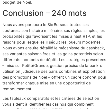
budget de Noël.
Conclusion – 240 mots
Nous avons parcouru le Sic Bo sous toutes ses
coutures : son histoire millénaire, ses règles simples, les
probabilités qui favorisent les mises à haut RTP, et les
raisons pour lesquelles il séduit les joueurs modernes.
Nous avons ensuite détaillé le mécanisme du cashback,
ses variantes saisonnières et les gains potentiels selon
différents montants de dépôt. Les stratégies présentées
– mise sur Petite/Grande, gestion précise de la bankroll,
utilisation judicieuse des paris combinés et exploitation
des promotions de Noël – offrent un cadre concret pour
transformer chaque mise en une opportunité de
remboursement.
Les tableaux comparatifs et les critères de sélection
vous aident à identifier les casinos qui combinent