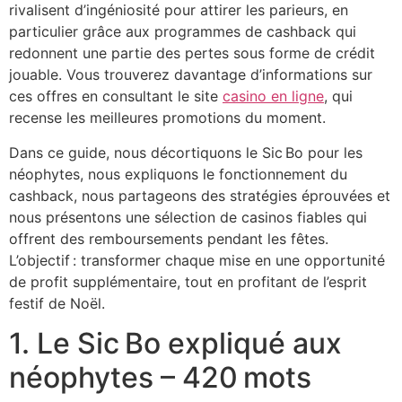
rivalisent d’ingéniosité pour attirer les parieurs, en
particulier grâce aux programmes de cashback qui
redonnent une partie des pertes sous forme de crédit
jouable. Vous trouverez davantage d’informations sur
ces offres en consultant le site
casino en ligne
, qui
recense les meilleures promotions du moment.
Dans ce guide, nous décortiquons le Sic Bo pour les
néophytes, nous expliquons le fonctionnement du
cashback, nous partageons des stratégies éprouvées et
nous présentons une sélection de casinos fiables qui
offrent des remboursements pendant les fêtes.
L’objectif : transformer chaque mise en une opportunité
de profit supplémentaire, tout en profitant de l’esprit
festif de Noël.
1. Le Sic Bo expliqué aux
néophytes – 420 mots