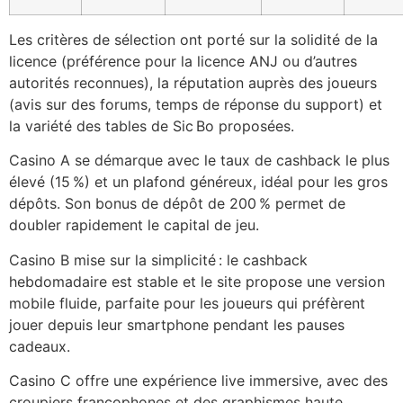
Les critères de sélection ont porté sur la solidité de la
licence (préférence pour la licence ANJ ou d’autres
autorités reconnues), la réputation auprès des joueurs
(avis sur des forums, temps de réponse du support) et
la variété des tables de Sic Bo proposées.
Casino A se démarque avec le taux de cashback le plus
élevé (15 %) et un plafond généreux, idéal pour les gros
dépôts. Son bonus de dépôt de 200 % permet de
doubler rapidement le capital de jeu.
Casino B mise sur la simplicité : le cashback
hebdomadaire est stable et le site propose une version
mobile fluide, parfaite pour les joueurs qui préfèrent
jouer depuis leur smartphone pendant les pauses
cadeaux.
Casino C offre une expérience live immersive, avec des
croupiers francophones et des graphismes haute