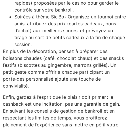
rapides) proposées par le casino pour garder le
contrôle sur votre bankroll.
Soirées à thème Sic Bo : Organisez un tournoi entre
amis, attribuez des prix (cartes‑cadeaux, bons
d’achat) aux meilleurs scores, et prévoyez un
tirage au sort de petits cadeaux à la fin de chaque
session.
En plus de la décoration, pensez à préparer des
boissons chaudes (café, chocolat chaud) et des snacks
festifs (biscottes au gingembre, marrons grillés). Un
petit geste comme offrir à chaque participant un
porte‑dés personnalisé ajoute une touche de
convivialité.
Enfin, gardez à l’esprit que le plaisir doit primer : le
cashback est une incitation, pas une garantie de gain.
En suivant les conseils de gestion de bankroll et en
respectant les limites de temps, vous profiterez
pleinement de l’expérience sans mettre en péril votre