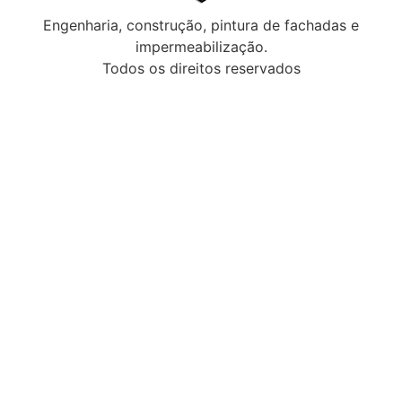
Engenharia, construção, pintura de fachadas e
impermeabilização.
Todos os direitos reservados