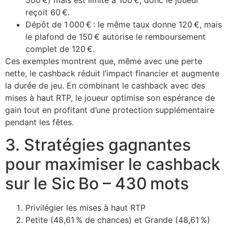
reçoit 60 €.
Dépôt de 1 000 € : le même taux donne 120 €, mais
le plafond de 150 € autorise le remboursement
complet de 120 €.
Ces exemples montrent que, même avec une perte
nette, le cashback réduit l’impact financier et augmente
la durée de jeu. En combinant le cashback avec des
mises à haut RTP, le joueur optimise son espérance de
gain tout en profitant d’une protection supplémentaire
pendant les fêtes.
3. Stratégies gagnantes
pour maximiser le cashback
sur le Sic Bo – 430 mots
Privilégier les mises à haut RTP
Petite (48,61 % de chances) et Grande (48,61 %)