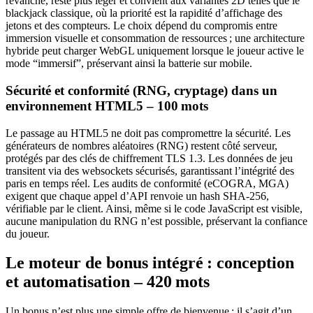
revanche, reste plus léger et convient aux variantes 2D telles que le
blackjack classique, où la priorité est la rapidité d’affichage des
jetons et des compteurs. Le choix dépend du compromis entre
immersion visuelle et consommation de ressources ; une architecture
hybride peut charger WebGL uniquement lorsque le joueur active le
mode “immersif”, préservant ainsi la batterie sur mobile.
Sécurité et conformité (RNG, cryptage) dans un
environnement HTML5 – 100 mots
Le passage au HTML5 ne doit pas compromettre la sécurité. Les
générateurs de nombres aléatoires (RNG) restent côté serveur,
protégés par des clés de chiffrement TLS 1.3. Les données de jeu
transitent via des websockets sécurisés, garantissant l’intégrité des
paris en temps réel. Les audits de conformité (eCOGRA, MGA)
exigent que chaque appel d’API renvoie un hash SHA‑256,
vérifiable par le client. Ainsi, même si le code JavaScript est visible,
aucune manipulation du RNG n’est possible, préservant la confiance
du joueur.
Le moteur de bonus intégré : conception
et automatisation – 420 mots
Un bonus n’est plus une simple offre de bienvenue ; il s’agit d’un