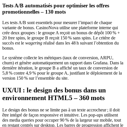
Tests A/B automatisés pour optimiser les offres
promotionnelles – 130 mots
Les tests A/B sont essentiels pour mesurer l’impact de chaque
variante de bonus. CasinoNova utilise une plateforme interne qui
crée deux groupes : le groupe A reçoit un bonus de dépôt 100 % +
20 free spins, le groupe B reçoit 150 % sans spins. Le critère de
succès est le
wagering
réalisé dans les 48 h suivant l’obtention du
bonus.
Le système collecte les métriques (taux de conversion, ARPU,
churn) et génère automatiquement un rapport dans Grafana. Dans la
dernière itération, le groupe B a affiché un taux de conversion de
5,8 % contre 4,9 % pour le groupe A, justifiant le déploiement de la
version 150 % sur l’ensemble du site.
UX/UI : le design des bonus dans un
environnement HTML5 – 360 mots
Le design des bonus ne se limite pas à un texte accrocheur ; il doit
être intégré de façon responsive et intuitive. Les pop‑ups utilisent
des media queries pour occuper 90 % de la largeur sur mobile, tout
en restant centrés sur desktop. Les barres de progression affichent le