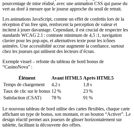
pourcentage de mise réalisé, avec une animation CSS qui passe du
vert au doré à mesure que le joueur approche du seuil de retrait.
Les animations JavaScript, comme un effet de confettis lors de la
réception d’un free spin, renforcent la perception de valeur et
incitent à jouer davantage. Cependant, il est crucial de respecter les
standards WCAG 2.1 : contraste minimum de 4,5 :1, navigation
clavier pour les pop‑ups, et alternatives texte pour les icônes
animées. Une accessibilité accrue augmente la confiance, surtout
chez les joueurs qui utilisent des lecteurs d’écran.
Exemple visuel – refonte du tableau de bord bonus de
“CasinoNova” :
Élément
Avant HTML5
Après HTML5
Temps de chargement
4,2 s
1,8 s
Taux de clic sur le bonus
12 %
23 %
Satisfaction (CSAT)
78 %
91 %
Le nouveau tableau de bord utilise des cartes flexibles, chaque carte
affichant un type de bonus, son montant, et un bouton “Activer”. Le
design réactif permet aux joueurs de glisser horizontalement sur
tablette, facilitant la découverte des offres.