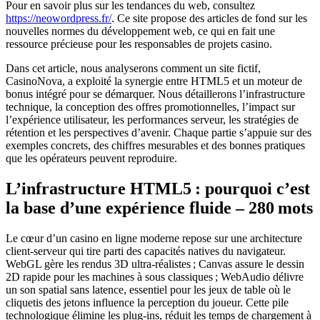
Pour en savoir plus sur les tendances du web, consultez
https://neowordpress.fr/
. Ce site propose des articles de fond sur les
nouvelles normes du développement web, ce qui en fait une
ressource précieuse pour les responsables de projets casino.
Dans cet article, nous analyserons comment un site fictif,
CasinoNova, a exploité la synergie entre HTML5 et un moteur de
bonus intégré pour se démarquer. Nous détaillerons l’infrastructure
technique, la conception des offres promotionnelles, l’impact sur
l’expérience utilisateur, les performances serveur, les stratégies de
rétention et les perspectives d’avenir. Chaque partie s’appuie sur des
exemples concrets, des chiffres mesurables et des bonnes pratiques
que les opérateurs peuvent reproduire.
L’infrastructure HTML5 : pourquoi c’est
la base d’une expérience fluide – 280 mots
Le cœur d’un casino en ligne moderne repose sur une architecture
client‑serveur qui tire parti des capacités natives du navigateur.
WebGL gère les rendus 3D ultra‑réalistes ; Canvas assure le dessin
2D rapide pour les machines à sous classiques ; WebAudio délivre
un son spatial sans latence, essentiel pour les jeux de table où le
cliquetis des jetons influence la perception du joueur. Cette pile
technologique élimine les plug‑ins, réduit les temps de chargement à