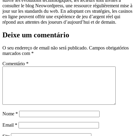
suivre les évolutions technologiques, les lecteurs sont invités à
consulter le blog Neowordpress, une ressource régulièrement mise à
jour sur les standards du web. En adoptant ces stratégies, les casinos
en ligne peuvent offrir une expérience de jeu d’argent réel qui
répond aux attentes des joueurs d’aujourd’hui et de demain.
Deixe um comentário
O seu endereço de email não será publicado.
Campos obrigatórios
marcados com
*
Comentário
*
Nome
*
Email
*