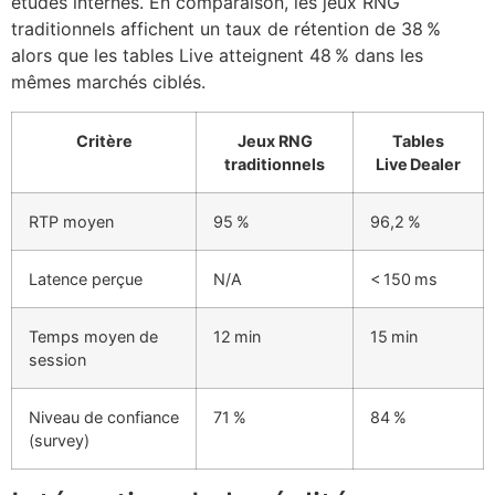
études internes. En comparaison, les jeux RNG
traditionnels affichent un taux de rétention de 38 %
alors que les tables Live atteignent 48 % dans les
mêmes marchés ciblés.
Critère
Jeux RNG
Tables
traditionnels
Live Dealer
RTP moyen
95 %
96,2 %
Latence perçue
N/A
< 150 ms
Temps moyen de
12 min
15 min
session
Niveau de confiance
71 %
84 %
(survey)