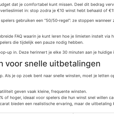
dget dat je comfortabel kunt missen. Deel dit bedrag vervo
verlieslimiet in: stop zodra je €10 winst hebt behaald of €1
spelers gebruiken een “50/50‑regel”: ze stoppen wanneer
breide FAQ waarin je kunt leren hoe je limieten instelt via
pelers die tijdelijk een pauze nodig hebben.
p‑up in. Deze herinnert je elke 30 minuten aan je huidige in
en voor snelle uitbetalingen
 op. Als je op zoek bent naar snelle winsten, moet je letten 
tiliteit geven vaak kleine, frequente winsten.
 of hoger, ideaal voor spelers die hun winst snel willen ca
ccarat bieden een realistische ervaring, maar de uitbetalin