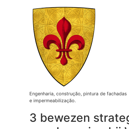
Engenharia, construção, pintura de fachadas
e impermeabilização.
3 bewezen strateg