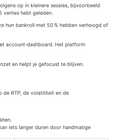
lgens op in kleinere sessies, bijvoorbeeld
5 verlies hebt geleden.
 ze hun bankroll met 50 % hebben verhoogd of
 het account‑dashboard. Het platform
zet en helpt je gefocust te blijven.
op de
RTP
, de volatiliteit en de
shen.
g kan iets langer duren door handmatige