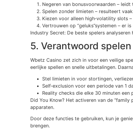
Negeren van bonusvoorwaarden – leidt 
Spelen zonder limieten – resulteert vaak 
Kiezen voor alleen high‑volatility slots
Vertrouwen op “geluks”systemen – er is
Industry Secret: De beste spelers analyseren
5. Verantwoord spelen 
Wbetz Casino zet zich in voor een veilige sp
eerlijke spellen en snelle uitbetalingen. Daar
Stel limieten in voor stortingen, verlieze
Self‑exclusion voor een periode van 1 da
Reality checks die elke 30 minuten een 
Did You Know? Het activeren van de “family p
apparaten.
Door deze functies te gebruiken, kun je geni
brengen.