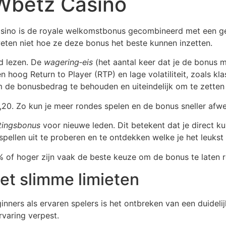
 Wbetz Casino
sino is de royale welkomstbonus gecombineerd met een gee
weten niet hoe ze deze bonus het beste kunnen inzetten.
d lezen. De
wagering‑eis
(het aantal keer dat je de bonus 
hoog Return to Player (RTP) en lage volatiliteit, zoals klas
 de bonusbedrag te behouden en uiteindelijk om te zetten 
,20. Zo kun je meer rondes spelen en de bonus sneller afwe
tingsbonus
voor nieuwe leden. Dit betekent dat je direct ku
spellen uit te proberen en te ontdekken welke je het leukst 
% of hoger zijn vaak de beste keuze om de bonus te laten 
met slimme limieten
nners als ervaren spelers is het ontbreken van een duidelij
rvaring verpest.