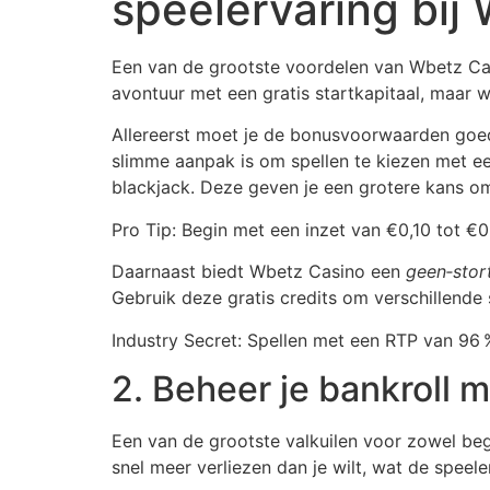
speelervaring bij
Een van de grootste voordelen van Wbetz Ca
avontuur met een gratis startkapitaal, maar 
Allereerst moet je de bonusvoorwaarden goe
slimme aanpak is om spellen te kiezen met een 
blackjack. Deze geven je een grotere kans om
Pro Tip: Begin met een inzet van €0,10 tot €0
Daarnaast biedt Wbetz Casino een
geen‑stor
Gebruik deze gratis credits om verschillende 
Industry Secret: Spellen met een RTP van 96 
2. Beheer je bankroll 
Een van de grootste valkuilen voor zowel begi
snel meer verliezen dan je wilt, wat de speele