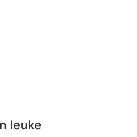
n leuke