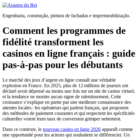
Skip
to
Engenharia, construção, pintura de fachadas e impermeabilização.
content
Comment les programmes de
fidélité transforment les
casinos en ligne français : guide
pas‑à‑pas pour les débutants
Le marché des jeux d’argent en ligne connaît une véritable
explosion en France. En 2025, plus de 12 millions de joueurs ont
déclaré avoir dépensé au moins une fois sur un site de casino virtuel,
et la tendance ne montre aucun signe de ralentissement. Cette
croissance s’explique en partie par une meilleure connaissance des
attentes locales : les opérateurs qui parlent français, qui proposent
des méthodes de paiement courantes et qui respectent les spécificités
culturelles voient leurs taux de conversion grimper nettement.
Dans ce contexte, le
nouveau casino en ligne 2026
apparaît comme
une opportunité pour les acteurs qui souhaitent se différencier. Un