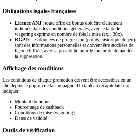
Obligations légales françaises
Licence ANJ
: toute offre de bonus doit être clairement
indiquée dans les conditions générales, avec le taux de
wagering exprimé en nombre de fois la mise (ex. : 30x).
RGPD
: les données de progression (points, historique de jeu)
sont des informations personnelles et doivent être stockées de
façon chiffrée, avec la possibilité pour le joueur de demander
la suppression.
Affichage des conditions
Les conditions de chaque promotion doivent être accessibles en un
clic depuis le pop‑up de la campagne. Un tableau récapitulatif doit
indiquer :
Montant du bonus
Pourcentage de cashback
Conditions de mise (wagering)
Dates de validité
Outils de vérification