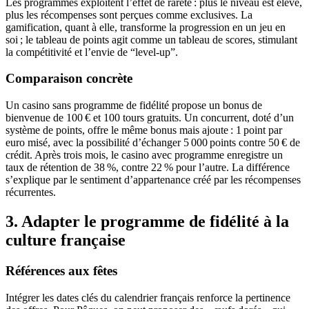
Les programmes exploitent l’effet de rareté : plus le niveau est élevé,
plus les récompenses sont perçues comme exclusives. La
gamification, quant à elle, transforme la progression en un jeu en
soi ; le tableau de points agit comme un tableau de scores, stimulant
la compétitivité et l’envie de “level‑up”.
Comparaison concrète
Un casino sans programme de fidélité propose un bonus de
bienvenue de 100 € et 100 tours gratuits. Un concurrent, doté d’un
système de points, offre le même bonus mais ajoute : 1 point par
euro misé, avec la possibilité d’échanger 5 000 points contre 50 € de
crédit. Après trois mois, le casino avec programme enregistre un
taux de rétention de 38 %, contre 22 % pour l’autre. La différence
s’explique par le sentiment d’appartenance créé par les récompenses
récurrentes.
3. Adapter le programme de fidélité à la
culture française
Références aux fêtes
Intégrer les dates clés du calendrier français renforce la pertinence