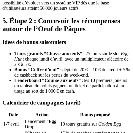
possibilité d’évoluer vers un système VIP dès que la base
d’utilisateurs atteint 50 000 joueurs actifs.
5. Étape 2 : Concevoir les récompenses
autour de l’Oeuf de Pâques
Idées de bonus saisonniers
Tours gratuits “Chasse aux œufs”
: 25 tours sur le slot
Egg
Hunt
chaque lundi d’avril, avec un multiplicateur aléatoire de
2 x à 5 x.
Bonus “Coffre d’œuf”
: dépôt de 20 € = 10 € de crédit + 5 %
de cashback sur les pertes du week‑end.
Leaderboard “Course aux œufs”
: les 10 premiers joueurs
du tableau de points gagnent un ticket de participation à un
tirage au sort de 1 000 € en cash.
Calendrier de campagnes (avril)
Date
Action
Bonus proposé
Lancement “Egg
1‑7 avril
10 tours gratuits sur
Golden Egg
Drop”