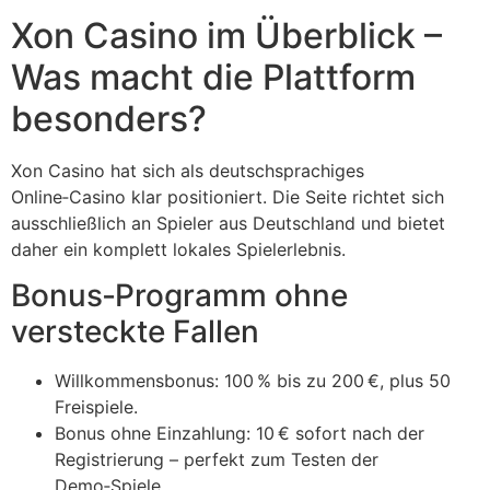
Xon Casino im Überblick –
Was macht die Plattform
besonders?
Xon Casino hat sich als deutschsprachiges
Online‑Casino klar positioniert. Die Seite richtet sich
ausschließlich an Spieler aus Deutschland und bietet
daher ein komplett lokales Spielerlebnis.
Bonus‑Programm ohne
versteckte Fallen
Willkommensbonus: 100 % bis zu 200 €, plus 50
Freispiele.
Bonus ohne Einzahlung: 10 € sofort nach der
Registrierung – perfekt zum Testen der
Demo‑Spiele.