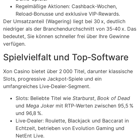
Regelmäßige Aktionen: Cashback‑Wochen,
Reload‑Bonusse und exklusive VIP‑Rewards.
Der Umsatzanteil (Wagering) liegt bei 30 x, deutlich
niedriger als der Branchendurchschnitt von 35‑40 x. Das
bedeutet, Sie können schneller frei über Ihre Gewinne
verfügen.
Spielvielfalt und Top‑Software
Xon Casino bietet über 2 000 Titel, darunter klassische
Slots, progressive Jackpot‑Spiele und ein
umfangreiches Live‑Dealer‑Segment.
Slots: Beliebte Titel wie
Starburst
,
Book of Dead
und
Mega Joker
mit RTP‑Werten zwischen 95,5 %
und 96,8 %.
Live‑Dealer: Roulette, Blackjack und Baccarat in
Echtzeit, betrieben von Evolution Gaming und
NetEnt Live.