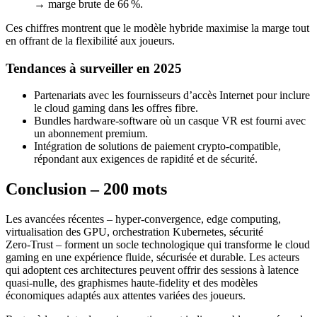
→ marge brute de 66 %.
Ces chiffres montrent que le modèle hybride maximise la marge tout
en offrant de la flexibilité aux joueurs.
Tendances à surveiller en 2025
Partenariats avec les fournisseurs d’accès Internet pour inclure
le cloud gaming dans les offres fibre.
Bundles hardware‑software où un casque VR est fourni avec
un abonnement premium.
Intégration de solutions de paiement crypto‑compatible,
répondant aux exigences de rapidité et de sécurité.
Conclusion – 200 mots
Les avancées récentes – hyper‑convergence, edge computing,
virtualisation des GPU, orchestration Kubernetes, sécurité
Zero‑Trust – forment un socle technologique qui transforme le cloud
gaming en une expérience fluide, sécurisée et durable. Les acteurs
qui adoptent ces architectures peuvent offrir des sessions à latence
quasi‑nulle, des graphismes haute‑fidelity et des modèles
économiques adaptés aux attentes variées des joueurs.