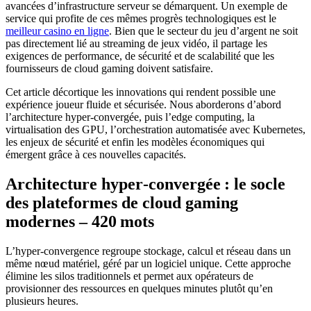
avancées d’infrastructure serveur se démarquent. Un exemple de
service qui profite de ces mêmes progrès technologiques est le
meilleur casino en ligne
. Bien que le secteur du jeu d’argent ne soit
pas directement lié au streaming de jeux vidéo, il partage les
exigences de performance, de sécurité et de scalabilité que les
fournisseurs de cloud gaming doivent satisfaire.
Cet article décortique les innovations qui rendent possible une
expérience joueur fluide et sécurisée. Nous aborderons d’abord
l’architecture hyper‑convergée, puis l’edge computing, la
virtualisation des GPU, l’orchestration automatisée avec Kubernetes,
les enjeux de sécurité et enfin les modèles économiques qui
émergent grâce à ces nouvelles capacités.
Architecture hyper‑convergée : le socle
des plateformes de cloud gaming
modernes – 420 mots
L’hyper‑convergence regroupe stockage, calcul et réseau dans un
même nœud matériel, géré par un logiciel unique. Cette approche
élimine les silos traditionnels et permet aux opérateurs de
provisionner des ressources en quelques minutes plutôt qu’en
plusieurs heures.