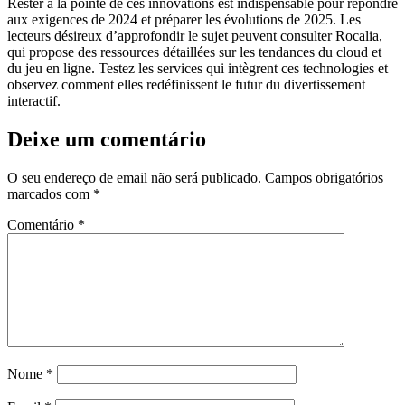
Rester à la pointe de ces innovations est indispensable pour répondre
aux exigences de 2024 et préparer les évolutions de 2025. Les
lecteurs désireux d’approfondir le sujet peuvent consulter Rocalia,
qui propose des ressources détaillées sur les tendances du cloud et
du jeu en ligne. Testez les services qui intègrent ces technologies et
observez comment elles redéfinissent le futur du divertissement
interactif.
Deixe um comentário
O seu endereço de email não será publicado.
Campos obrigatórios
marcados com
*
Comentário
*
Nome
*