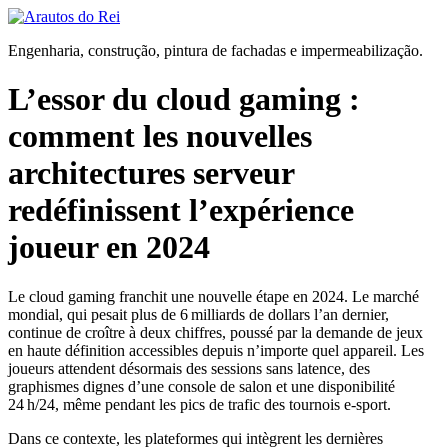
Skip
to
Engenharia, construção, pintura de fachadas e impermeabilização.
content
L’essor du cloud gaming :
comment les nouvelles
architectures serveur
redéfinissent l’expérience
joueur en 2024
Le cloud gaming franchit une nouvelle étape en 2024. Le marché
mondial, qui pesait plus de 6 milliards de dollars l’an dernier,
continue de croître à deux chiffres, poussé par la demande de jeux
en haute définition accessibles depuis n’importe quel appareil. Les
joueurs attendent désormais des sessions sans latence, des
graphismes dignes d’une console de salon et une disponibilité
24 h/24, même pendant les pics de trafic des tournois e‑sport.
Dans ce contexte, les plateformes qui intègrent les dernières