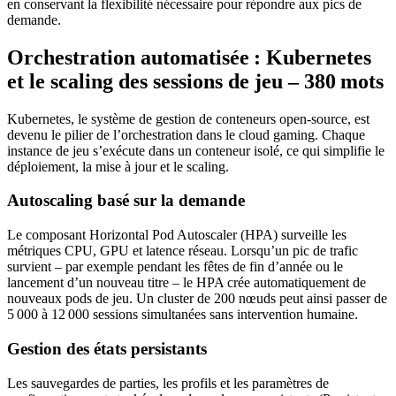
en conservant la flexibilité nécessaire pour répondre aux pics de
demande.
Orchestration automatisée : Kubernetes
et le scaling des sessions de jeu – 380 mots
Kubernetes, le système de gestion de conteneurs open‑source, est
devenu le pilier de l’orchestration dans le cloud gaming. Chaque
instance de jeu s’exécute dans un conteneur isolé, ce qui simplifie le
déploiement, la mise à jour et le scaling.
Autoscaling basé sur la demande
Le composant Horizontal Pod Autoscaler (HPA) surveille les
métriques CPU, GPU et latence réseau. Lorsqu’un pic de trafic
survient – par exemple pendant les fêtes de fin d’année ou le
lancement d’un nouveau titre – le HPA crée automatiquement de
nouveaux pods de jeu. Un cluster de 200 nœuds peut ainsi passer de
5 000 à 12 000 sessions simultanées sans intervention humaine.
Gestion des états persistants
Les sauvegardes de parties, les profils et les paramètres de