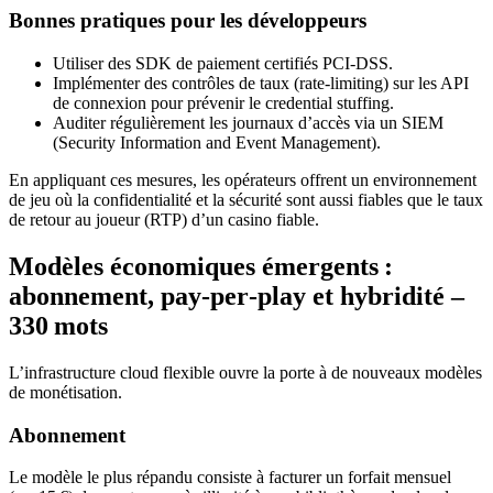
Bonnes pratiques pour les développeurs
Utiliser des SDK de paiement certifiés PCI‑DSS.
Implémenter des contrôles de taux (rate‑limiting) sur les API
de connexion pour prévenir le credential stuffing.
Auditer régulièrement les journaux d’accès via un SIEM
(Security Information and Event Management).
En appliquant ces mesures, les opérateurs offrent un environnement
de jeu où la confidentialité et la sécurité sont aussi fiables que le taux
de retour au joueur (RTP) d’un casino fiable.
Modèles économiques émergents :
abonnement, pay‑per‑play et hybridité –
330 mots
L’infrastructure cloud flexible ouvre la porte à de nouveaux modèles
de monétisation.
Abonnement
Le modèle le plus répandu consiste à facturer un forfait mensuel