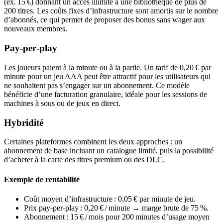
(ex. 15 €) donnant un accès illimité à une bibliothèque de plus de
200 titres. Les coûts fixes d’infrastructure sont amortis sur le nombre
d’abonnés, ce qui permet de proposer des bonus sans wager aux
nouveaux membres.
Pay‑per‑play
Les joueurs paient à la minute ou à la partie. Un tarif de 0,20 € par
minute pour un jeu AAA peut être attractif pour les utilisateurs qui
ne souhaitent pas s’engager sur un abonnement. Ce modèle
bénéficie d’une facturation granulaire, idéale pour les sessions de
machines à sous ou de jeux en direct.
Hybridité
Certaines plateformes combinent les deux approches : un
abonnement de base incluant un catalogue limité, puis la possibilité
d’acheter à la carte des titres premium ou des DLC.
Exemple de rentabilité
Coût moyen d’infrastructure : 0,05 € par minute de jeu.
Prix pay‑per‑play : 0,20 € / minute → marge brute de 75 %.
Abonnement : 15 € / mois pour 200 minutes d’usage moyen