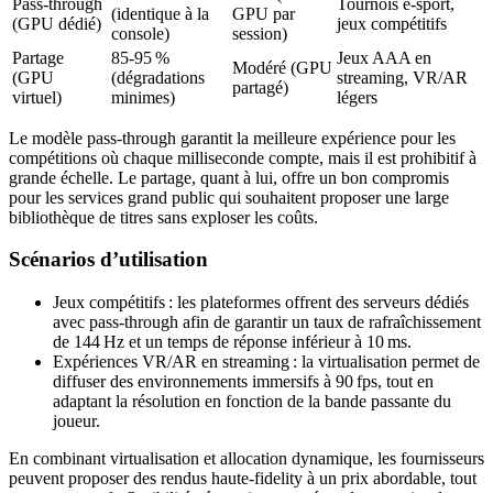
Pass‑through
Tournois e‑sport,
(identique à la
GPU par
(GPU dédié)
jeux compétitifs
console)
session)
Partage
85‑95 %
Jeux AAA en
Modéré (GPU
(GPU
(dégradations
streaming, VR/AR
partagé)
virtuel)
minimes)
légers
Le modèle pass‑through garantit la meilleure expérience pour les
compétitions où chaque milliseconde compte, mais il est prohibitif à
grande échelle. Le partage, quant à lui, offre un bon compromis
pour les services grand public qui souhaitent proposer une large
bibliothèque de titres sans exploser les coûts.
Scénarios d’utilisation
Jeux compétitifs : les plateformes offrent des serveurs dédiés
avec pass‑through afin de garantir un taux de rafraîchissement
de 144 Hz et un temps de réponse inférieur à 10 ms.
Expériences VR/AR en streaming : la virtualisation permet de
diffuser des environnements immersifs à 90 fps, tout en
adaptant la résolution en fonction de la bande passante du
joueur.
En combinant virtualisation et allocation dynamique, les fournisseurs
peuvent proposer des rendus haute‑fidelity à un prix abordable, tout