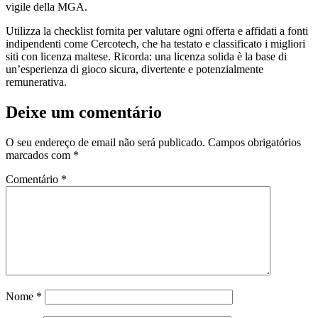
vigile della MGA.
Utilizza la checklist fornita per valutare ogni offerta e affidati a fonti
indipendenti come Cercotech, che ha testato e classificato i migliori
siti con licenza maltese. Ricorda: una licenza solida è la base di
un’esperienza di gioco sicura, divertente e potenzialmente
remunerativa.
Deixe um comentário
O seu endereço de email não será publicado.
Campos obrigatórios
marcados com
*
Comentário
*
Nome
*