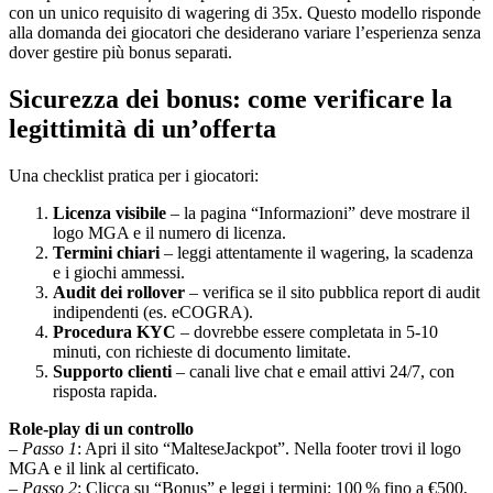
con un unico requisito di wagering di 35x. Questo modello risponde
alla domanda dei giocatori che desiderano variare l’esperienza senza
dover gestire più bonus separati.
Sicurezza dei bonus: come verificare la
legittimità di un’offerta
Una checklist pratica per i giocatori:
Licenza visibile
– la pagina “Informazioni” deve mostrare il
logo MGA e il numero di licenza.
Termini chiari
– leggi attentamente il wagering, la scadenza
e i giochi ammessi.
Audit dei rollover
– verifica se il sito pubblica report di audit
indipendenti (es. eCOGRA).
Procedura KYC
– dovrebbe essere completata in 5‑10
minuti, con richieste di documento limitate.
Supporto clienti
– canali live chat e email attivi 24/7, con
risposta rapida.
Role‑play di un controllo
–
Passo 1
: Apri il sito “MalteseJackpot”. Nella footer trovi il logo
MGA e il link al certificato.
–
Passo 2
: Clicca su “Bonus” e leggi i termini: 100 % fino a €500,