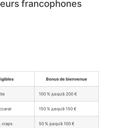
oueurs francophones
igibles
Bonus de bienvenue
tte
100 % jusqu’à 200 €
ccarat
150 % jusqu’à 150 €
, craps
50 % jusqu’à 100 €