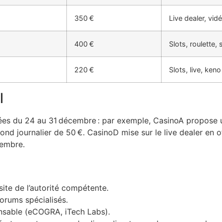
350 €
Live dealer, vid
400 €
Slots, roulette, 
220 €
Slots, live, keno
l
mitées du 24 au 31 décembre : par exemple, CasinoA propose
ond journalier de 50 €. CasinoD mise sur le live dealer en 
cembre.
 site de l’autorité compétente.
forums spécialisés.
onsable (eCOGRA, iTech Labs).