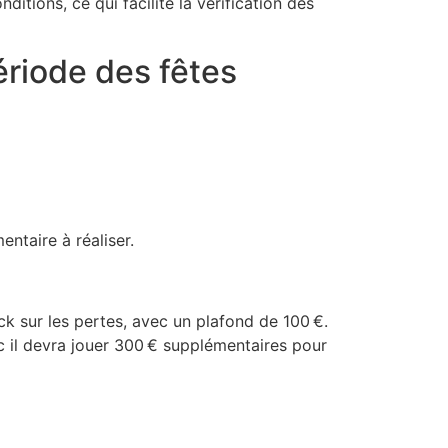
tions, ce qui facilite la vérification des
riode des fêtes
ntaire à réaliser.
k sur les pertes, avec un plafond de 100 €.
c il devra jouer 300 € supplémentaires pour