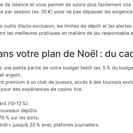
que de latence et vous permet de suivre plus facilement vos
ise par session (ex. 30 €) pour ne pas dépasser les exigenc
les outils d’auto‑exclusion, les limites de dépôt et les alert
 les meilleures pratiques en matière de jeu responsable et 
ans votre plan de Noël : du ca
une petite partie de votre budget festif (ex. 5 % du budget
et argent.
nt premium à un club de joueurs, accès à des tournois exclu
 pour des expériences de casino live.
rd (10‑12 %).
 nouveaux dépôts.
 % sur les slots.
ël » jusqu’à 20 % avec plafonds journaliers.