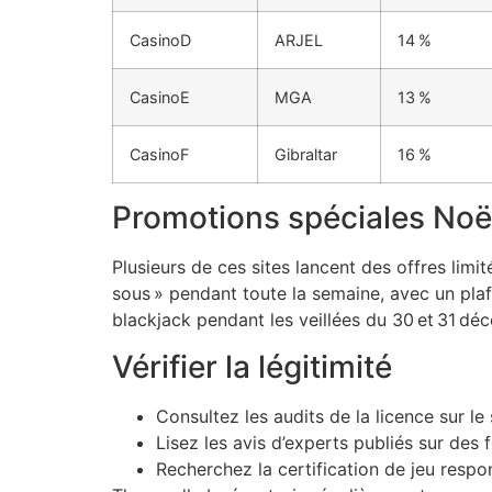
CasinoD
ARJEL
14 %
CasinoE
MGA
13 %
CasinoF
Gibraltar
16 %
Promotions spéciales Noë
Plusieurs de ces sites lancent des offres li
sous » pendant toute la semaine, avec un plaf
blackjack pendant les veillées du 30 et 31 dé
Vérifier la légitimité
Consultez les audits de la licence sur le
Lisez les avis d’experts publiés sur des 
Recherchez la certification de jeu resp