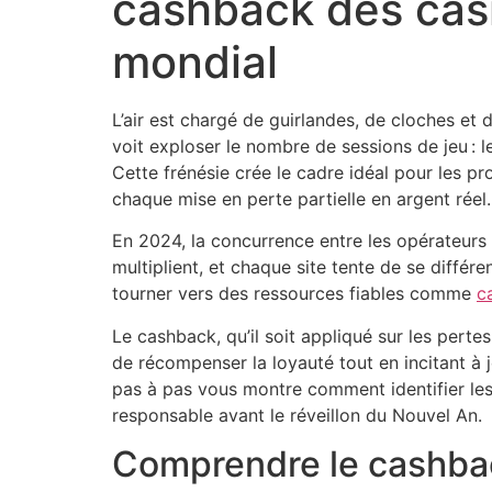
cashback des casi
mondial
L’air est chargé de guirlandes, de cloches et
voit exploser le nombre de sessions de jeu : l
Cette frénésie crée le cadre idéal pour les p
chaque mise en perte partielle en argent réel.
En 2024, la concurrence entre les opérateurs 
multiplient, et chaque site tente de se différ
tourner vers des ressources fiables comme
c
Le cashback, qu’il soit appliqué sur les pertes
de récompenser la loyauté tout en incitant 
pas à pas vous montre comment identifier les o
responsable avant le réveillon du Nouvel An.
Comprendre le cashbac