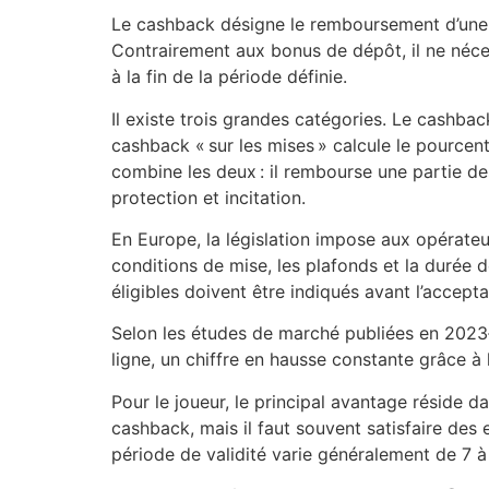
Le cashback désigne le remboursement d’une 
Contrairement aux bonus de dépôt, il ne néce
à la fin de la période définie.
Il existe trois grandes catégories. Le cashba
cashback « sur les mises » calcule le pourcent
combine les deux : il rembourse une partie des
protection et incitation.
En Europe, la législation impose aux opérateu
conditions de mise, les plafonds et la durée d
éligibles doivent être indiqués avant l’accepta
Selon les études de marché publiées en 2023
ligne, un chiffre en hausse constante grâce à
Pour le joueur, le principal avantage réside 
cashback, mais il faut souvent satisfaire des
période de validité varie généralement de 7 à