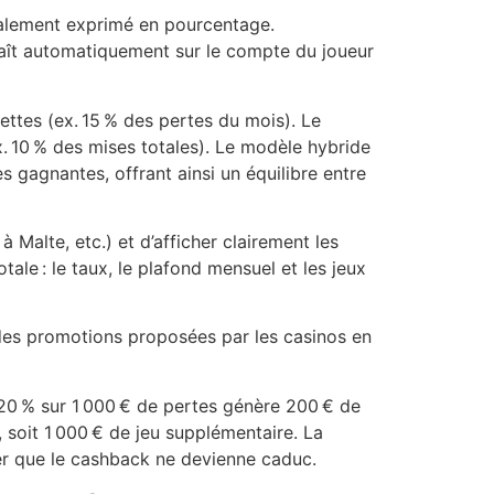
ralement exprimé en pourcentage.
raît automatiquement sur le compte du joueur
ettes (ex. 15 % des pertes du mois). Le
ex. 10 % des mises totales). Le modèle hybride
s gagnantes, offrant ainsi un équilibre entre
Malte, etc.) et d’afficher clairement les
ale : le taux, le plafond mensuel et les jeux
des promotions proposées par les casinos en
e 20 % sur 1 000 € de pertes génère 200 € de
 soit 1 000 € de jeu supplémentaire. La
ter que le cashback ne devienne caduc.