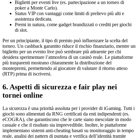
Biglietti per eventi live (es. partecipazione a un torneo di
poker a Monte Carlo).
Status VIP con vantaggi come limiti di prelievo più alti e
assistenza dedicata.
Premi in natura, come gadget brandizzati o crediti per giochi
di slot.
Per un principiante, il tipo di premio può influenzare la scelta del
torneo. Un cashback garantito riduce il rischio finanziario, mentre un
biglietto per un evento live può sembrare più attraente per chi
desidera sperimentare l’atmosfera di un casinò reale. Le piattaforme
più trasparenti mostrano chiaramente la distribuzione del
montepremi, permettendo al giocatore di valutare il ritorno atteso
(RTP) prima di iscriversi.
6. Aspetti di sicurezza e fair play nei
tornei online
La sicurezza è una priorità assoluta per i provider di iGaming. Tutti i
giochi sono alimentati da RNG certificati da enti indipendenti (es.
eCOGRA), che garantiscono che le carte siano mescolate in modo
casuale e che il risultato sia imprevedibile. Inoltre, le piattaforme
implementano sistemi anti‑cheating basati su monitoraggio in tempo
reale, analisi dei pattern di puntata e verifica dell’identità tramite