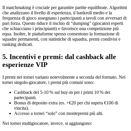
Il matchmaking è cruciale per garantire partite equilibrate. Algoritmi
che analizzano il livello di esperienza, il bankroll medio e la
frequenza di gioco assegnano i partecipanti a tavoli con avversari di
pari forza. Questo riduce il rischio di “dumping” (giocatori esperti
che schiacciano i principianti) e favorisce una competizione più
equa. Inoltre, le piattaforme spesso consentono la formazione di
squadre permanenti, con statistiche di squadra, premi condivisi e
ranking dedicati.
5. Incentivi e premi: dal cashback alle
esperienze VIP
I premi nei tornei variano notevolmente a seconda del formato. Nei
tornei singolo‑giocatore, i premi più comuni sono:
Cashback del 5‑10 % sul buy‑in per i primi 10 % dei
partecipanti.
Bonus di deposito extra (es. +€20 per chi supera €100 di
vincita).
Accesso a tornei “solo” con montepremi più alti.
Nei tornei multigiocatore, invece, si aggiungono: