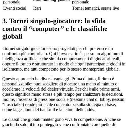
personale
personale
Eventi social
Rari
Tornei tematici, serate live
3. Tornei singolo‑giocatore: la sfida
contro il “computer” e le classifiche
globali
I tornei singolo‑giocatore sono progettati per chi preferisce un
confronto più controllato. Qui l’avversario è spesso un algoritmo di
intelligenza artificiale che simula comportamenti di giocatori reali,
oppure il torneo è strutturato in modo che ogni partecipante giochi in
isolamento, ma tutti competono per lo stesso montepremi globale.
Questo approccio ha diversi vantaggi. Prima di tutto, il ritmo è
personalizzabile: puoi scegliere di giocare una mano al minuto o
accelerare la velocità del dealer virtuale. Per chi è alle prime armi,
questo significa meno stress e più tempo per analizzare le decisioni.
Inoltre, l’assenza di pressione sociale (nessuna chat di lobby, nessun
“trash talk”) rende più facile concentrarsi sulla strategia di base,
come la gestione del bankroll e la lettura delle odds.
Le classifiche globali mantengono viva la competizione. Anche se
giochi da solo, il tuo punteggio viene confrontato con quello di