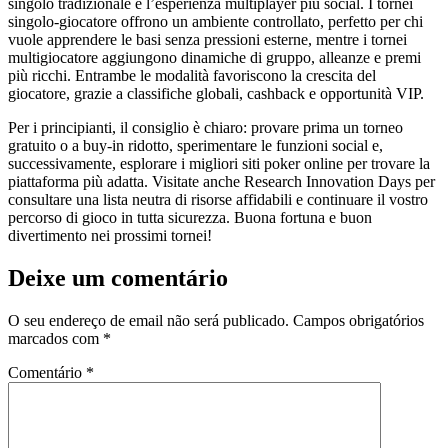
singolo tradizionale e l’esperienza multiplayer più social. I tornei
singolo‑giocatore offrono un ambiente controllato, perfetto per chi
vuole apprendere le basi senza pressioni esterne, mentre i tornei
multigiocatore aggiungono dinamiche di gruppo, alleanze e premi
più ricchi. Entrambe le modalità favoriscono la crescita del
giocatore, grazie a classifiche globali, cashback e opportunità VIP.
Per i principianti, il consiglio è chiaro: provare prima un torneo
gratuito o a buy‑in ridotto, sperimentare le funzioni social e,
successivamente, esplorare i migliori siti poker online per trovare la
piattaforma più adatta. Visitate anche Research Innovation Days per
consultare una lista neutra di risorse affidabili e continuare il vostro
percorso di gioco in tutta sicurezza. Buona fortuna e buon
divertimento nei prossimi tornei!
Deixe um comentário
O seu endereço de email não será publicado.
Campos obrigatórios
marcados com
*
Comentário
*