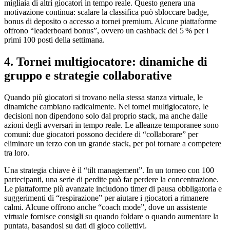
migliaia di altri giocatori in tempo reale. Questo genera una
motivazione continua: scalare la classifica può sbloccare badge,
bonus di deposito o accesso a tornei premium. Alcune piattaforme
offrono “leaderboard bonus”, ovvero un cashback del 5 % per i
primi 100 posti della settimana.
4. Tornei multigiocatore: dinamiche di
gruppo e strategie collaborative
Quando più giocatori si trovano nella stessa stanza virtuale, le
dinamiche cambiano radicalmente. Nei tornei multigiocatore, le
decisioni non dipendono solo dal proprio stack, ma anche dalle
azioni degli avversari in tempo reale. Le alleanze temporanee sono
comuni: due giocatori possono decidere di “collaborare” per
eliminare un terzo con un grande stack, per poi tornare a competere
tra loro.
Una strategia chiave è il “tilt management”. In un torneo con 100
partecipanti, una serie di perdite può far perdere la concentrazione.
Le piattaforme più avanzate includono timer di pausa obbligatoria e
suggerimenti di “respirazione” per aiutare i giocatori a rimanere
calmi. Alcune offrono anche “coach mode”, dove un assistente
virtuale fornisce consigli su quando foldare o quando aumentare la
puntata, basandosi su dati di gioco collettivi.