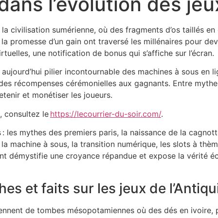
dans l’évolution des je
a civilisation sumérienne, où des fragments d’os taillés en 
et la promesse d’un gain ont traversé les millénaires pour de
tuelles, une notification de bonus qui s’affiche sur l’écran.
aujourd’hui pilier incontournable des machines à sous en li
t des récompenses cérémonielles aux gagnants. Entre mythe
etenir et monétiser les joueurs.
, consultez le
https://lecourrier-du-soir.com/
.
s : les mythes des premiers paris, la naissance de la cagno
 la machine à sous, la transition numérique, les slots à thème
ent démystifie une croyance répandue et expose la vérité 
hes et faits sur les jeux de l’Antiq
iennent de tombes mésopotamiennes où des dés en ivoire, p