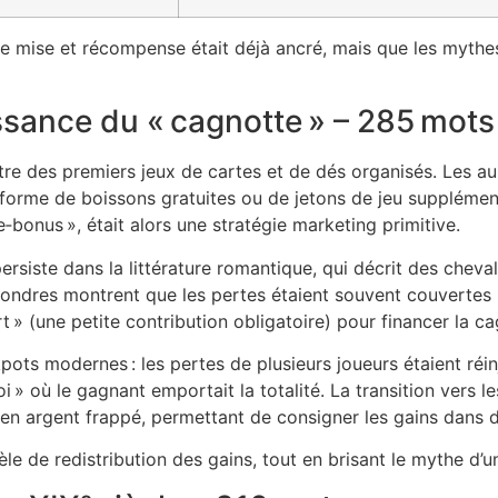
e mise et récompense était déjà ancré, mais que les mythes
ssance du « cagnotte » – 285 mots
e des premiers jeux de cartes et de dés organisés. Les aube
forme de boissons gratuites ou de jetons de jeu supplément
‑bonus », était alors une stratégie marketing primitive.
rsiste dans la littérature romantique, qui décrit des cheval
de Londres montrent que les pertes étaient souvent couverte
t » (une petite contribution obligatoire) pour financer la
ts modernes : les pertes de plusieurs joueurs étaient réinj
i » où le gagnant emportait la totalité. La transition vers
n argent frappé, permettant de consigner les gains dans d
e de redistribution des gains, tout en brisant le mythe d’un