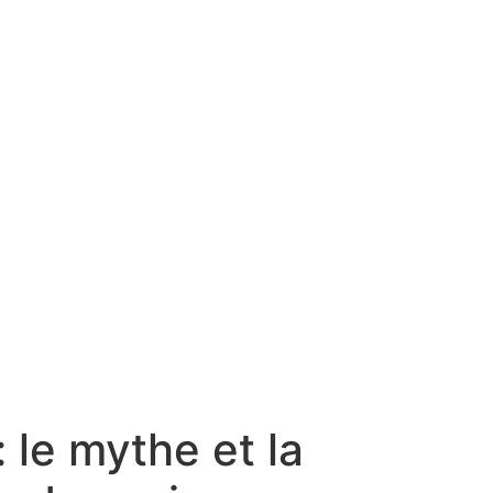
 le mythe et la