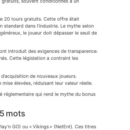
gratuits, souvent conditionnés à un
20 tours gratuits. Cette offre était
 standard dans l’industrie. Le mythe selon
généreux, le joueur doit dépasser le seuil de
ont introduit des exigences de transparence.
hés. Cette législation a contraint les
l d’acquisition de nouveaux joueurs.
mise élevées, réduisant leur valeur réelle.
té réglementaire qui rend le mythe du bonus
75 mots
ay’n GO) ou « Vikings » (NetEnt). Ces titres