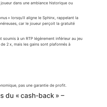
e joueur dans une ambiance historique ou
us » lorsqu’il aligne le Sphinx, rappelant la
néreuses, car le joueur perçoit la gratuité
nt soumis à un RTP légèrement inférieur au jeu
r de 2 x, mais les gains sont plafonnés à
conomique, pas une garantie de profit.
es du « cash‑back » –