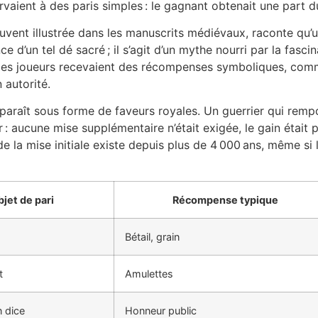
rvaient à des paris simples : le gagnant obtenait une part d
uvent illustrée dans les manuscrits médiévaux, raconte qu’u
ce d’un tel dé sacré ; il s’agit d’un mythe nourri par la fas
les joueurs recevaient des récompenses symboliques, comm
 autorité.
araît sous forme de faveurs royales. Un guerrier qui rempor
r : aucune mise supplémentaire n’était exigée, le gain était
 la mise initiale existe depuis plus de 4 000 ans, même si 
jet de pari
Récompense typique
Bétail, grain
t
Amulettes
 dice
Honneur public