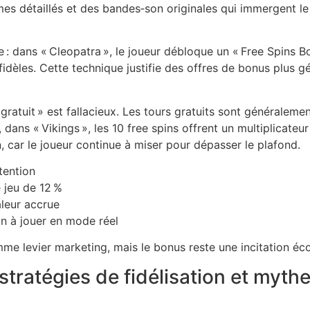
mes détaillés et des bandes‑son originales qui immergent l
 : dans « Cleopatra », le joueur débloque un « Free Spins Bon
idèles. Cette technique justifie des offres de bonus plus gé
gratuit » est fallacieux. Les tours gratuits sont généraleme
dans « Vikings », les 10 free spins offrent un multiplicateu
, car le joueur continue à miser pour dépasser le plafond.
étention
 jeu de 12 %
aleur accrue
ion à jouer en mode réel
omme levier marketing, mais le bonus reste une incitation é
 stratégies de fidélisation et myth