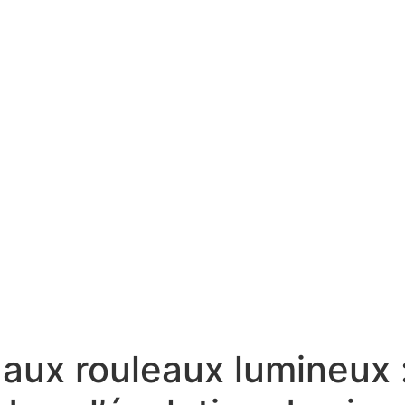
aux rouleaux lumineux :