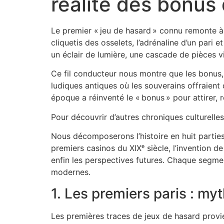
réalité des bonus 
Le premier « jeu de hasard » connu remonte à l
cliquetis des osselets, l’adrénaline d’un pari 
un éclair de lumière, une cascade de pièces vir
Ce fil conducteur nous montre que les bonus, 
ludiques antiques où les souverains offraien
époque a réinventé le « bonus » pour attirer, r
Pour découvrir d’autres chroniques culturelles
Nous décomposerons l’histoire en huit partie
premiers casinos du XIXᵉ siècle, l’invention de
enfin les perspectives futures. Chaque segm
modernes.
1. Les premiers paris : myt
Les premières traces de jeux de hasard prov