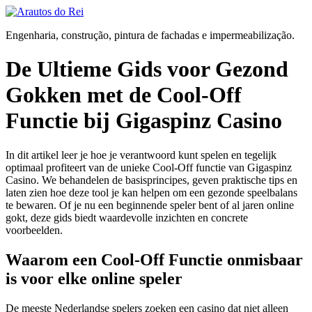
Skip
to
Engenharia, construção, pintura de fachadas e impermeabilização.
content
De Ultieme Gids voor Gezond
Gokken met de Cool‑Off
Functie bij Gigaspinz Casino
In dit artikel leer je hoe je verantwoord kunt spelen en tegelijk
optimaal profiteert van de unieke Cool‑Off functie van Gigaspinz
Casino. We behandelen de basisprincipes, geven praktische tips en
laten zien hoe deze tool je kan helpen om een gezonde speelbalans
te bewaren. Of je nu een beginnende speler bent of al jaren online
gokt, deze gids biedt waardevolle inzichten en concrete
voorbeelden.
Waarom een Cool‑Off Functie onmisbaar
is voor elke online speler
De meeste Nederlandse spelers zoeken een casino dat niet alleen