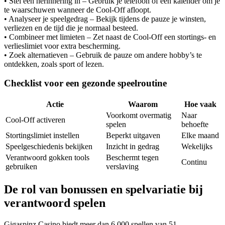
• Stel een herinnering in – Gebruik je telefoon of een kalender om je
te waarschuwen wanneer de Cool‑Off afloopt.
• Analyseer je speelgedrag – Bekijk tijdens de pauze je winsten,
verliezen en de tijd die je normaal besteed.
• Combineer met limieten – Zet naast de Cool‑Off een stortings‑ en
verlieslimiet voor extra bescherming.
• Zoek alternatieven – Gebruik de pauze om andere hobby’s te
ontdekken, zoals sport of lezen.
Checklist voor een gezonde speelroutine
Actie
Waarom
Hoe vaak
Voorkomt overmatig
Naar
Cool‑Off activeren
spelen
behoefte
Stortingslimiet instellen
Beperkt uitgaven
Elke maand
Speelgeschiedenis bekijken
Inzicht in gedrag
Wekelijks
Verantwoord gokken tools
Beschermt tegen
Continu
gebruiken
verslaving
De rol van bonussen en spelvariatie bij
verantwoord spelen
Gigaspinz Casino biedt meer dan 6.000 spellen van 51