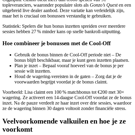
topleveranciers, waaronder populaire slots als
Gonzo’s Quest
en een
uitgebreid live dealer aanbod. Deze variatie kan verleidelijk zijn,
maar het is cruciaal om bonussen verstandig te gebruiken.
Statistiek: Spelers die hun bonus inzetten spreiden over meerdere
sessies hebben 27 % minder kans op snelle bankroll-uitputting.
Hoe combineer je bonussen met de Cool‑Off
Gebruik de bonus binnen de Cool‑Off periode niet – De
bonus blijft beschikbaar, maar je kunt geen inzetten plaatsen.
Plan je inzet – Bepaal vooraf hoeveel van de bonus je per
sessie wilt inzetten.
Houd de wagering‑vereisten in de gaten – Zorg dat je de
voorwaarden begrijpt voordat je de bonus claimt.
Voorbeeld: Lisa claimt een 100 % matchbonus tot €200 met 30×
wagering. Ze activeert een 14‑daagse Cool‑Off voordat ze de bonus
inzet. Na de pauze verdeelt ze haar inzet over drie sessies, waardoor
ze de wagering binnen 30 dagen voltooit zonder financiële stress.
Veelvoorkomende valkuilen en hoe je ze
voorkomt