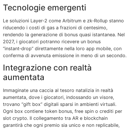
Tecnologie emergenti
Le soluzioni Layer‑2 come Arbitrum e zk‑Rollup stanno
riducendo i costi di gas a frazioni di centesimo,
rendendo la generazione di bonus quasi istantanea. Nel
2027, i giocatori potranno ricevere un bonus
“instant‑drop” direttamente nella loro app mobile, con
conferma di avvenuta emissione in meno di un secondo.
Integrazione con realtà
aumentata
Immaginate una caccia al tesoro natalizia in realtà
aumentata, dove i giocatori, indossando un visore,
trovano “gift box” digitali sparsi in ambienti virtuali.
Ogni box contiene token bonus, free spin o crediti per
slot crypto. Il collegamento tra AR e blockchain
garantirà che ogni premio sia unico e non replicabile,