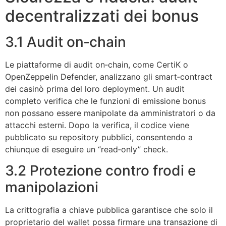
decentralizzati dei bonus
3.1 Audit on‑chain
Le piattaforme di audit on‑chain, come CertiK o
OpenZeppelin Defender, analizzano gli smart‑contract
dei casinò prima del loro deployment. Un audit
completo verifica che le funzioni di emissione bonus
non possano essere manipolate da amministratori o da
attacchi esterni. Dopo la verifica, il codice viene
pubblicato su repository pubblici, consentendo a
chiunque di eseguire un “read‑only” check.
3.2 Protezione contro frodi e
manipolazioni
La crittografia a chiave pubblica garantisce che solo il
proprietario del wallet possa firmare una transazione di