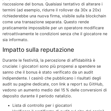
riscossione del bonus. Qualsiasi tentativo di alterare i
termini (ad esempio, ridurre il rollover da 30x a 20x)
richiederebbe una nuova firma, visibile sulla blockchain
come una transazione separata. Questo rende
praticamente impossibile per un operatore modificare
retroattivamente le condizioni senza che il giocatore ne
sia informato.
Impatto sulla reputazione
Durante le festività, la percezione di affidabilità è
cruciale: i giocatori sono più propensi a spendere se
sanno che il bonus è stato verificato da un audit
indipendente. I casinò che pubblicano i risultati degli
audit su pagine dedicate, con link a report su GitHub,
vedono un aumento medio del 15 % delle conversioni di
deposito durante il periodo natalizio.
Lista di controllo per i giocatori