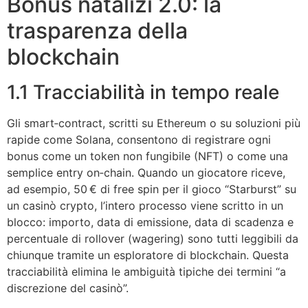
Bonus natalizi 2.0: la
trasparenza della
blockchain
1.1 Tracciabilità in tempo reale
Gli smart‑contract, scritti su Ethereum o su soluzioni più
rapide come Solana, consentono di registrare ogni
bonus come un token non fungibile (NFT) o come una
semplice entry on‑chain. Quando un giocatore riceve,
ad esempio, 50 € di free spin per il gioco “Starburst” su
un casinò crypto, l’intero processo viene scritto in un
blocco: importo, data di emissione, data di scadenza e
percentuale di rollover (wagering) sono tutti leggibili da
chiunque tramite un esploratore di blockchain. Questa
tracciabilità elimina le ambiguità tipiche dei termini “a
discrezione del casinò”.