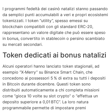
I programmi fedeltà dei casinò natalizi stanno passando
da semplici punti accumulabili a veri e propri ecosistemi
tokenizzati. I token “utility”, spesso emessi su
blockchain compatibili con gli standard ERC‑20,
rappresentano un valore digitale che può essere speso
in bonus, convertito in stablecoin o persino scambiato
su mercati secondari.
Token dedicati ai bonus natalizi
Alcuni operatori hanno lanciato token stagionali, ad
esempio “X‑Merry” su Binance Smart Chain, che
concedono ai possessori 5 % di extra su tutti i depositi
in Bitcoin durante dicembre. Questi token sono
distribuiti automaticamente a chi completa missioni
come “gioca 10 volte su slot crypto” o “effettua un
deposito superiore a 0,01 BTC”. La loro natura
programmabile permette di impostare premi