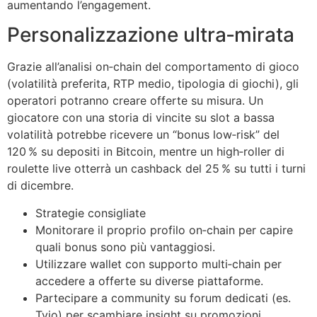
aumentando l’engagement.
Personalizzazione ultra‑mirata
Grazie all’analisi on‑chain del comportamento di gioco
(volatilità preferita, RTP medio, tipologia di giochi), gli
operatori potranno creare offerte su misura. Un
giocatore con una storia di vincite su slot a bassa
volatilità potrebbe ricevere un “bonus low‑risk” del
120 % su depositi in Bitcoin, mentre un high‑roller di
roulette live otterrà un cashback del 25 % su tutti i turni
di dicembre.
Strategie consigliate
Monitorare il proprio profilo on‑chain per capire
quali bonus sono più vantaggiosi.
Utilizzare wallet con supporto multi‑chain per
accedere a offerte su diverse piattaforme.
Partecipare a community su forum dedicati (es.
Tvio) per scambiare insight su promozioni