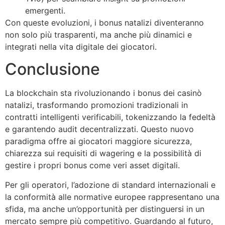
emergenti.
Con queste evoluzioni, i bonus natalizi diventeranno
non solo più trasparenti, ma anche più dinamici e
integrati nella vita digitale dei giocatori.
Conclusione
La blockchain sta rivoluzionando i bonus dei casinò
natalizi, trasformando promozioni tradizionali in
contratti intelligenti verificabili, tokenizzando la fedeltà
e garantendo audit decentralizzati. Questo nuovo
paradigma offre ai giocatori maggiore sicurezza,
chiarezza sui requisiti di wagering e la possibilità di
gestire i propri bonus come veri asset digitali.
Per gli operatori, l’adozione di standard internazionali e
la conformità alle normative europee rappresentano una
sfida, ma anche un’opportunità per distinguersi in un
mercato sempre più competitivo. Guardando al futuro,