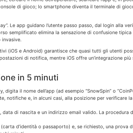
nsole di gioco; lo smartphone diventa il terminale di gioco
y”. Le app guidano l’utente passo passo, dal login alla verif
rso semplificato elimina la sensazione di confusione tipica 
 invasive.
ativi (iOS e Android) garantisce che quasi tutti gli utenti p
postazioni di notifica, mentre iOS offre un’integrazione più 
ione in 5 minuti
ay, digita il nome dell’app (ad esempio “SnowSpin” o “CoinPok
te, notifiche e, in alcuni casi, alla posizione per verificare l
 data di nascita e un indirizzo email valido. La procedura di 
 (carta d’identità o passaporto) e, se richiesto, una prova d