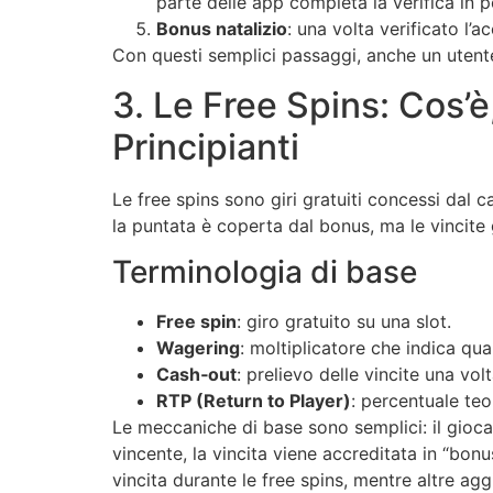
parte delle app completa la verifica in p
Bonus natalizio
: una volta verificato l’a
Con questi semplici passaggi, anche un utent
3. Le Free Spins: Cos’
Principianti
Le free spins sono giri gratuiti concessi dal c
la puntata è coperta dal bonus, ma le vincite
Terminologia di base
Free spin
: giro gratuito su una slot.
Wagering
: moltiplicatore che indica qu
Cash‑out
: prelievo delle vincite una volt
RTP (Return to Player)
: percentuale teo
Le meccaniche di base sono semplici: il giocat
vincente, la vincita viene accreditata in “bo
vincita durante le free spins, mentre altre a