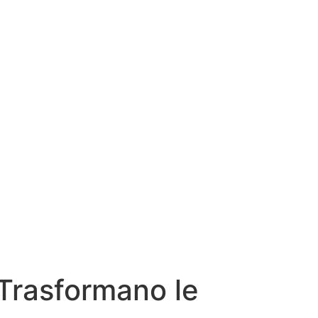
 Trasformano le