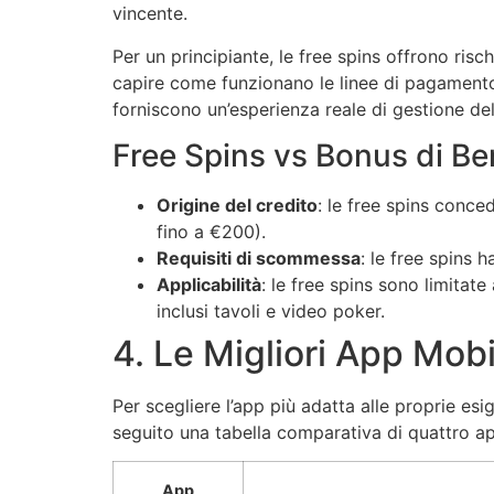
vincente.
Per un principiante, le free spins offrono risc
capire come funzionano le linee di pagamento, i
forniscono un’esperienza reale di gestione de
Free Spins vs Bonus di Be
Origine del credito
: le free spins conce
fino a €200).
Requisiti di scommessa
: le free spins 
Applicabilità
: le free spins sono limita
inclusi tavoli e video poker.
4. Le Migliori App Mob
Per scegliere l’app più adatta alle proprie esi
seguito una tabella comparativa di quattro a
App