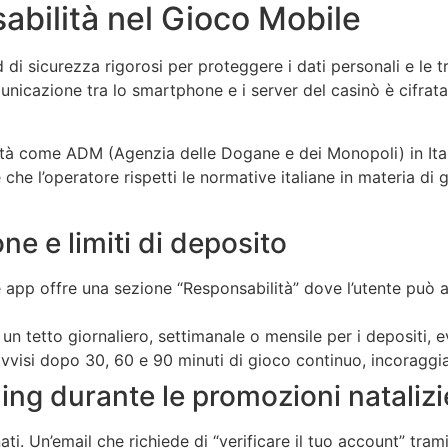
abilità nel Gioco Mobile
i sicurezza rigorosi per proteggere i dati personali e le tr
unicazione tra lo smartphone e i server del casinò è cifrata
rità come ADM (Agenzia delle Dogane e dei Monopoli) in It
he l’operatore rispetti le normative italiane in materia di 
ne e limiti di deposito
e app offre una sezione “Responsabilità” dove l’utente può a
 un tetto giornaliero, settimanale o mensile per i depositi, 
a avvisi dopo 30, 60 e 90 minuti di gioco continuo, incoraggi
ing durante le promozioni natalizi
ti. Un’email che richiede di “verificare il tuo account” tram