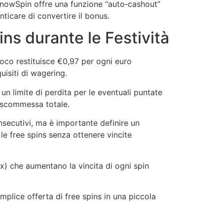
 SnowSpin offre una funzione “auto‑cashout”
ticare di convertire il bonus.
ns durante le Festività
ioco restituisce €0,97 per ogni euro
isiti di wagering.
un limite di perdita per le eventuali puntate
di scommessa totale.
nsecutivi, ma è importante definire un
le free spins senza ottenere vincite
5x) che aumentano la vincita di ogni spin
emplice offerta di free spins in una piccola