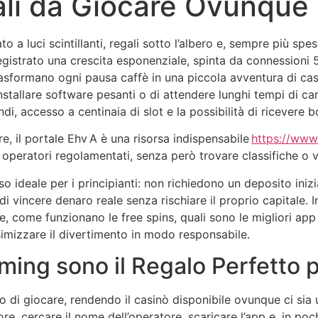
ali da Giocare Ovunque
to a luci scintillanti, regali sotto l’albero e, sempre più sp
egistrato una crescita esponenziale, spinta da connessioni 
asformano ogni pausa caffè in una piccola avventura di casin
nstallare software pesanti o di attendere lunghi tempi di 
, accesso a centinaia di slot e la possibilità di ricevere b
re, il portale Ehv A è una risorsa indispensabile
https://www
operatori regolamentati, senza però trovare classifiche o v
o ideale per i principianti: non richiedono un deposito iniz
 di vincere denaro reale senza rischiare il proprio capitale.
, come funzionano le free spins, quali sono le migliori app
simizzare il divertimento in modo responsabile.
aming sono il Regalo Perfetto 
 di giocare, rendendo il casinò disponibile ovunque ci sia
ore, cercare il nome dell’operatore, scaricare l’app e, in poch