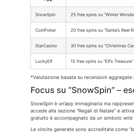
SnowSpin
25 free spins su “Winter Wonde
CoinPoker
20 free spins su “Santa’s Reel
StarCasino
30 free spins su “Christmas Cas
LuckyElf
15 free spins su “Elf’s Treasure
*Valutazione basata su recensioni aggregate ne
Focus su “SnowSpin” – es
SnowSpin è un’app immaginaria ma rappresenta 
accede alla sezione “Regali di Natale” e attiv
gratuito è accompagnato da un simbolo wild ch
Le vincite generate sono accreditate come “b