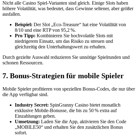
Nicht alle Casino Spiel‑Varianten sind gleich. Einige Slots haben
höhere Volatilität, was bedeutet, dass Gewinne seltener, aber größer
ausfallen.
Beispiel:
Der Slot „Eco‑Treasure“ hat eine Volatilität von
8/10 und eine RTP von 95,2 %.
Pro Tipp:
Kombinieren Sie hochvolatile Slots mit
niedrigerem Einsatz, um das Risiko zu streuen und
gleichzeitig den Unterhaltungswert zu erhalten.
Durch gezielte Auswahl reduzieren Sie unnötige Spielrunden und
schonen Ressourcen.
7. Bonus‑Strategien für mobile Spieler
Mobile Spieler profitieren von speziellen Bonus‑Codes, die nur über
die App verfügbar sind.
Industry Secret:
SpinGranny Casino bietet monatlich
exklusive Mobile‑Bonusse, die bis zu 50 % extra auf
Einzahlungen geben.
Umsetzung:
Laden Sie die App, aktivieren Sie den Code
„MOBILE50“ und erhalten Sie den zusätzlichen Bonus
sofort.