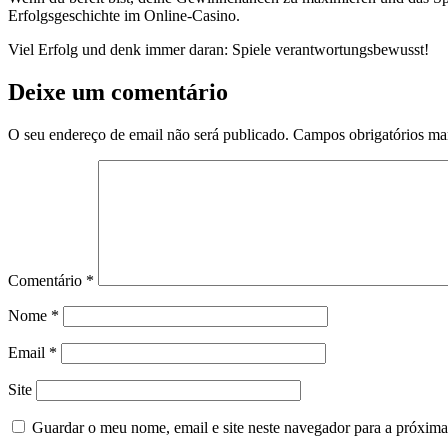
Erfolgsgeschichte im Online‑Casino.
Viel Erfolg und denk immer daran: Spiele verantwortungsbewusst!
Deixe um comentário
O seu endereço de email não será publicado.
Campos obrigatórios m
Comentário
*
Nome
*
Email
*
Site
Guardar o meu nome, email e site neste navegador para a próxima