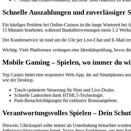
Schnelle Auszahlungen und zuverlässiger 
Ein häufiges Problem bei Online‑Casinos ist die lange Wartezeit bei 
15 Minuten bearbeitet, während Banküberweisungen meist 1‑2 Werkt
Der Kundenservice ist rund um die Uhr per Live‑Chat und E‑Mail er
Wichtig: Viele Plattformen verlangen eine Identitätsprüfung, bevor
Mobile Gaming – Spielen, wo immer du wil
Yep Casino bietet eine responsive Web‑App, die auf Smartphones und T
wie der Desktop.
Touch‑optimierte Steuerung für Slots und Live‑Dealer.
Schnelle Ladezeiten dank HTML5‑Technologie.
Push‑Benachrichtigungen für exklusive Bonusangebote.
Verantwortungsvolles Spielen – Dein Schutz
Hinweis: Glücksspiel sollte immer als Unterhaltung betrachtet werden.
Selbstausschlussoptionen bereit. Nutze diese Funktionen, um dein Spie