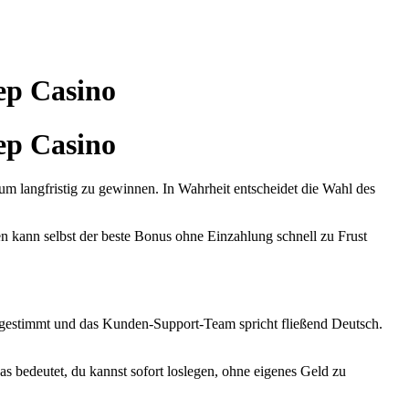
ep Casino
ep Casino
um langfristig zu gewinnen. In Wahrheit entscheidet die Wahl des
n kann selbst der beste Bonus ohne Einzahlung schnell zu Frust
s abgestimmt und das Kunden‑Support‑Team spricht fließend Deutsch.
bedeutet, du kannst sofort loslegen, ohne eigenes Geld zu