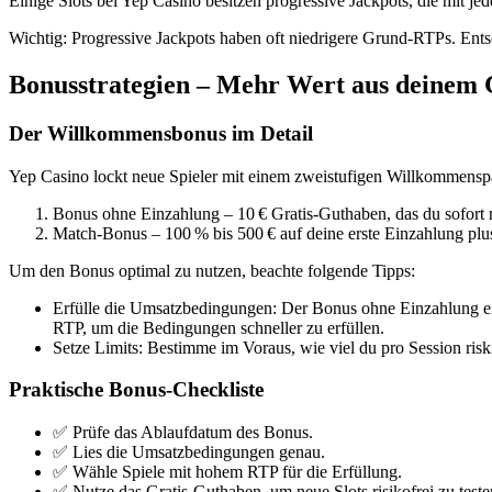
Einige Slots bei Yep Casino besitzen progressive Jackpots, die mit j
Wichtig: Progressive Jackpots haben oft niedrigere Grund‑RTPs. Entsc
Bonusstrategien – Mehr Wert aus deinem 
Der Willkommensbonus im Detail
Yep Casino lockt neue Spieler mit einem zweistufigen Willkommensp
Bonus ohne Einzahlung – 10 € Gratis‑Guthaben, das du sofort 
Match‑Bonus – 100 % bis 500 € auf deine erste Einzahlung plu
Um den Bonus optimal zu nutzen, beachte folgende Tipps:
Erfülle die Umsatzbedingungen: Der Bonus ohne Einzahlung erford
RTP, um die Bedingungen schneller zu erfüllen.
Setze Limits: Bestimme im Voraus, wie viel du pro Session riski
Praktische Bonus‑Checkliste
✅ Prüfe das Ablaufdatum des Bonus.
✅ Lies die Umsatzbedingungen genau.
✅ Wähle Spiele mit hohem RTP für die Erfüllung.
✅ Nutze das Gratis‑Guthaben, um neue Slots risikofrei zu teste