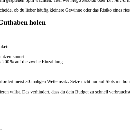
edem gespielten Spin wachsen. Titel wie
Mega Moolah
oder
Divine Fort
heide, ob du lieber häufig kleinere Gewinne oder das Risiko eines rie
Guthaben holen
aket:
nutzen kannst.
s 200 % auf die zweite Einzahlung.
ert meist 30‑maligen Wetteinsatz. Setze nicht nur auf Slots mit hoher V
eren willst. Das verhindert, dass du dein Budget zu schnell verbrauchs
n.