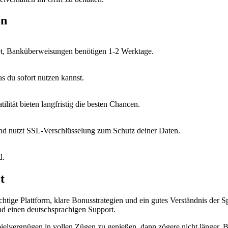
en
tet, Banküberweisungen benötigen 1‑2 Werktage.
s du sofort nutzen kannst.
ilität bieten langfristig die besten Chancen.
und nutzt SSL‑Verschlüsselung zum Schutz deiner Daten.
d.
t
tige Plattform, klare Bonusstrategien und ein gutes Verständnis der S
nd einen deutschsprachigen Support.
elvergnügen in vollen Zügen zu genießen, dann zögere nicht länger. B