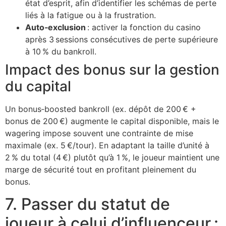
état d’esprit, afin d’identifier les schémas de perte
liés à la fatigue ou à la frustration.
Auto‑exclusion
: activer la fonction du casino
après 3 sessions consécutives de perte supérieure
à 10 % du bankroll.
Impact des bonus sur la gestion
du capital
Un bonus‑boosted bankroll (ex. dépôt de 200 € +
bonus de 200 €) augmente le capital disponible, mais le
wagering impose souvent une contrainte de mise
maximale (ex. 5 €/tour). En adaptant la taille d’unité à
2 % du total (4 €) plutôt qu’à 1 %, le joueur maintient une
marge de sécurité tout en profitant pleinement du
bonus.
7. Passer du statut de
joueur à celui d’influenceur :