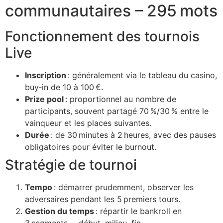
communautaires – 295 mots
Fonctionnement des tournois
Live
Inscription
: généralement via le tableau du casino,
buy‑in de 10 à 100 €.
Prize pool
: proportionnel au nombre de
participants, souvent partagé 70 %/30 % entre le
vainqueur et les places suivantes.
Durée
: de 30 minutes à 2 heures, avec des pauses
obligatoires pour éviter le burnout.
Stratégie de tournoi
Tempo
: démarrer prudemment, observer les
adversaires pendant les 5 premiers tours.
Gestion du temps
: répartir le bankroll en