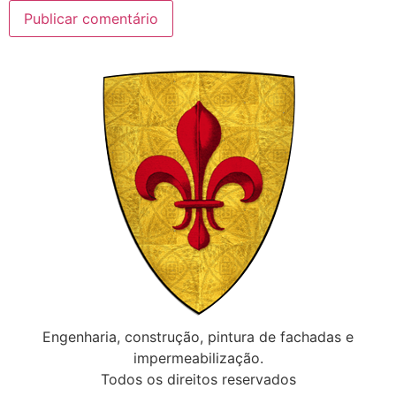
Engenharia, construção, pintura de fachadas e
impermeabilização.
Todos os direitos reservados