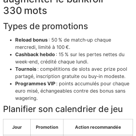
330 mots
Types de promotions
Reload bonus
: 50 % de match‑up chaque
mercredi, limité à 100 €.
Cashback hebdo
: 15 % sur les pertes nettes du
week‑end, crédité chaque lundi.
Tournois
: compétitions de slots avec prize pool
partagé, inscription gratuite ou buy‑in modeste.
Programmes VIP
: points accumulés pour chaque
euro misé, échangeables contre des bonus sans
wagering.
Planifier son calendrier de jeu
Jour
Promotion
Action recommandée