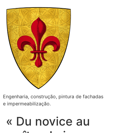
Engenharia, construção, pintura de fachadas
e impermeabilização.
« Du novice au