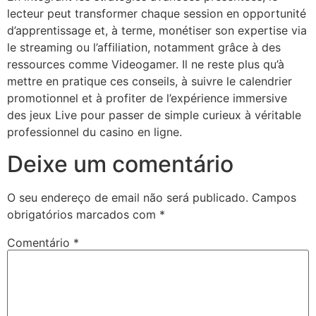
lecteur peut transformer chaque session en opportunité
d’apprentissage et, à terme, monétiser son expertise via
le streaming ou l’affiliation, notamment grâce à des
ressources comme Videogamer. Il ne reste plus qu’à
mettre en pratique ces conseils, à suivre le calendrier
promotionnel et à profiter de l’expérience immersive
des jeux Live pour passer de simple curieux à véritable
professionnel du casino en ligne.
Deixe um comentário
O seu endereço de email não será publicado.
Campos
obrigatórios marcados com
*
Comentário
*