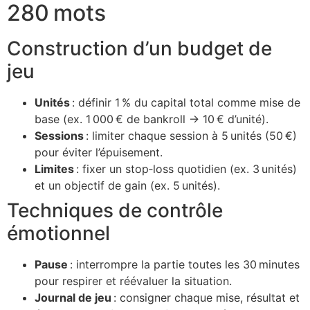
280 mots
Construction d’un budget de
jeu
Unités
: définir 1 % du capital total comme mise de
base (ex. 1 000 € de bankroll → 10 € d’unité).
Sessions
: limiter chaque session à 5 unités (50 €)
pour éviter l’épuisement.
Limites
: fixer un stop‑loss quotidien (ex. 3 unités)
et un objectif de gain (ex. 5 unités).
Techniques de contrôle
émotionnel
Pause
: interrompre la partie toutes les 30 minutes
pour respirer et réévaluer la situation.
Journal de jeu
: consigner chaque mise, résultat et