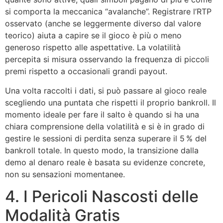
si comporta la meccanica “avalanche”. Registrare l’RTP
osservato (anche se leggermente diverso dal valore
teorico) aiuta a capire se il gioco è più o meno
generoso rispetto alle aspettative. La volatilità
percepita si misura osservando la frequenza di piccoli
premi rispetto a occasionali grandi payout.
Una volta raccolti i dati, si può passare al gioco reale
scegliendo una puntata che rispetti il proprio bankroll. Il
momento ideale per fare il salto è quando si ha una
chiara comprensione della volatilità e si è in grado di
gestire le sessioni di perdita senza superare il 5 % del
bankroll totale. In questo modo, la transizione dalla
demo al denaro reale è basata su evidenze concrete,
non su sensazioni momentanee.
4. I Pericoli Nascosti delle
Modalità Gratis