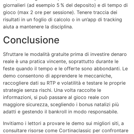
giornalieri (ad esempio 5 % del deposito) e di tempo di
gioco (max 2 ore per sessione). Tenere traccia dei
risultati in un foglio di calcolo o in un’app di tracking
aiuta a mantenere la disciplina.
Conclusione
Sfruttare le modalità gratuite prima di investire denaro
reale è una pratica vincente, soprattutto durante le
feste quando il tempo e le offerte sono abbondanti. Le
demo consentono di apprendere le meccaniche,
raccogliere dati su RTP e volatilità e testare le proprie
strategie senza rischi. Una volta raccolte le
informazioni, si può passare al gioco reale con
maggiore sicurezza, scegliendo i bonus natalizi più
adatti e gestendo il bankroll in modo responsabile.
Invitiamo i lettori a provare le demo sui migliori siti, a
consultare risorse come Cortinaclassic per confrontare