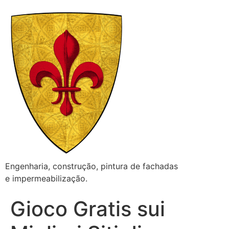
Engenharia, construção, pintura de fachadas
e impermeabilização.
Gioco Gratis sui