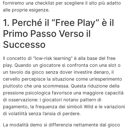
forniremo una checklist per scegliere il sito più adatto
alle proprie esigenze.
1. Perché il “Free Play” è il
Primo Passo Verso il
Successo
Il concetto di “low‑risk learning” è alla base del free
play. Quando un giocatore si confronta con una slot o
un tavolo da gioco senza dover investire denaro, il
cervello percepisce la situazione come un’esperimento
piuttosto che una scommessa. Questa riduzione della
pressione psicologica favorisce una maggiore capacità
di osservazione: i giocatori notano pattern di
pagamento, la frequenza dei simboli Wild e le variazioni
di volatilità senza l’ansia di perdere.
La modalità demo si differenzia nettamente dal gioco