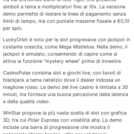
simboli a tema e moltiplicatori fino al 10x. La versione
demo permette di testare le linee di pagamento senza
limiti di tempo, ma con puntate massime fissate a €0,10
per spin.
LuckyOrbit è noto per le slot progressive con jackpot in
costante crescita, come
Mega Mistletoe
. Nella demo, il
jackpot è simulato, consentendo di capire come si
attiva la funzione “mystery wheel” prima di investire.
CasinoPulse combina slot e giochi live, con tavoli di
blackjack a tema natalizio dove il dealer indossa un
maglione rosso. La demo del live casino è limitata a 30
minuti, ma fornisce una buona percezione della latenza
e della qualità video.
WinStar propone la più vasta scelta di slot con grafica
3D, tra cui
Polar Express
con volatilità alta. La demo
include una barra di progressione che mostra il