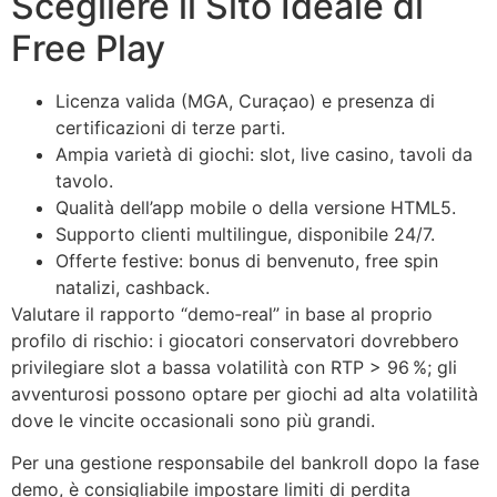
Scegliere il Sito Ideale di
Free Play
Licenza valida (MGA, Curaçao) e presenza di
certificazioni di terze parti.
Ampia varietà di giochi: slot, live casino, tavoli da
tavolo.
Qualità dell’app mobile o della versione HTML5.
Supporto clienti multilingue, disponibile 24/7.
Offerte festive: bonus di benvenuto, free spin
natalizi, cashback.
Valutare il rapporto “demo‑real” in base al proprio
profilo di rischio: i giocatori conservatori dovrebbero
privilegiare slot a bassa volatilità con RTP > 96 %; gli
avventurosi possono optare per giochi ad alta volatilità
dove le vincite occasionali sono più grandi.
Per una gestione responsabile del bankroll dopo la fase
demo, è consigliabile impostare limiti di perdita