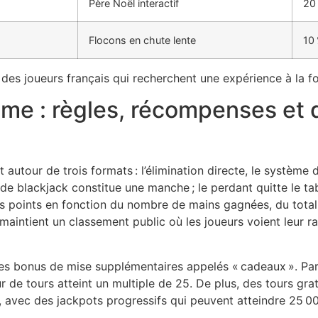
Père Noël interactif
20 
Flocons en chute lente
10
es joueurs français qui recherchent une expérience à la foi
hème : règles, récompenses et
 autour de trois formats : l’élimination directe, le système
 blackjack constitue une manche ; le perdant quitte le tab
es points en fonction du nombre de mains gagnées, du total
 maintient un classement public où les joueurs voient leur r
 des bonus de mise supplémentaires appelés « cadeaux ». Pa
de tours atteint un multiple de 25. De plus, des tours gra
 avec des jackpots progressifs qui peuvent atteindre 25 00