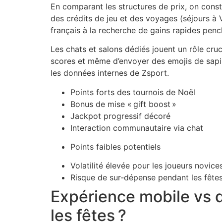
En comparant les structures de prix, on cons
des crédits de jeu et des voyages (séjours à V
français à la recherche de gains rapides pench
Les chats et salons dédiés jouent un rôle cru
scores et même d’envoyer des emojis de sapin
les données internes de Zsport.
Points forts des tournois de Noël
Bonus de mise « gift boost »
Jackpot progressif décoré
Interaction communautaire via chat
Points faibles potentiels
Volatilité élevée pour les joueurs novice
Risque de sur‑dépense pendant les fête
Expérience mobile vs d
les fêtes ?