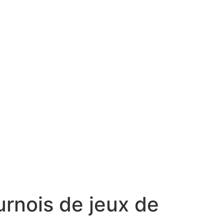
urnois de jeux de