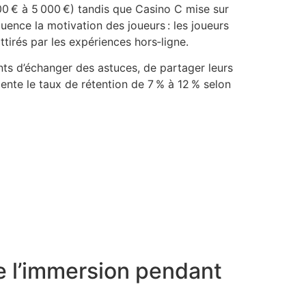
00 € à 5 000 €) tandis que Casino C mise sur
luence la motivation des joueurs : les joueurs
tirés par les expériences hors‑ligne.
ants d’échanger des astuces, de partager leurs
nte le taux de rétention de 7 % à 12 % selon
e l’immersion pendant