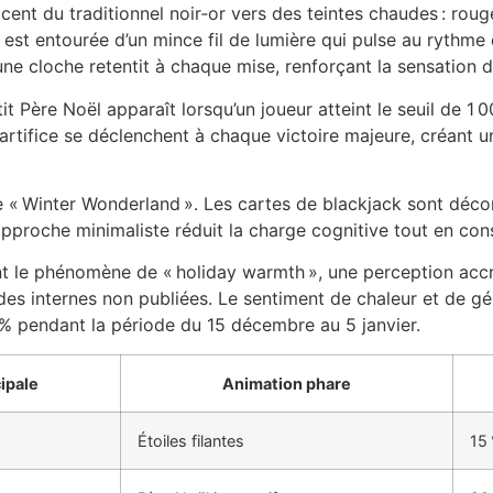
ent du traditionnel noir‑or vers des teintes chaudes : rouge
est entourée d’un mince fil de lumière qui pulse au rythme d
une cloche retentit à chaque mise, renforçant la sensation d’
etit Père Noël apparaît lorsqu’un joueur atteint le seuil de 1
rtifice se déclenchent à chaque victoire majeure, créant un e
e « Winter Wonderland ». Les cartes de blackjack sont déco
pproche minimaliste réduit la charge cognitive tout en conser
t le phénomène de « holiday warmth », une perception acc
udes internes non publiées. Le sentiment de chaleur et de 
% pendant la période du 15 décembre au 5 janvier.
cipale
Animation phare
Étoiles filantes
15