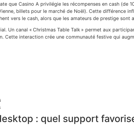
tate que Casino A privilégie les récompenses en cash (de 1
ienne, billets pour le marché de Noël). Cette différence inf
ent vers le cash, alors que les amateurs de prestige sont at
cial. Un canal « Christmas Table Talk » permet aux particip
. Cette interaction crée une communauté festive qui augme
s
s
esktop : quel support favoris