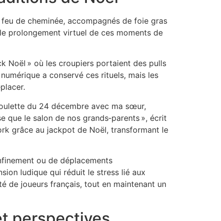
’un feu de cheminée, accompagnés de foie gras
t le prolongement virtuel de ces moments de
k Noël » où les croupiers portaient des pulls
numérique a conservé ces rituels, mais les
placer.
e roulette du 24 décembre avec ma sœur,
se que le salon de nos grands‑parents », écrit
ork grâce au jackpot de Noël, transformant le
confinement ou de déplacements
ion ludique qui réduit le stress lié aux
é de joueurs français, tout en maintenant un
et perspectives