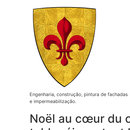
Engenharia, construção, pintura de fachadas
e impermeabilização.
Noël au cœur du c