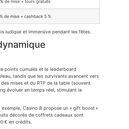
% de mise + tours gratuits
 % de mise + cashback 5 %
s ludique et immersive pendant les fêtes.
 dynamique
 de points cumulés et le leaderboard
leau, tandis que les survivants avancent vers
 des mises et du RTP de la table (souvent
ang évoluer en temps réel, stimulant la
r exemple, Casino B propose un « gift boost »
tuits décorés de coffrets cadeaux sont
0 € en crédits.