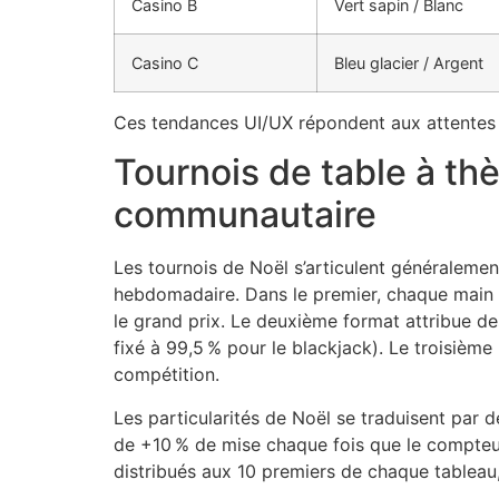
Casino B
Vert sapin / Blanc
Casino C
Bleu glacier / Argent
Ces tendances UI/UX répondent aux attentes d
Tournois de table à t
communautaire
Les tournois de Noël s’articulent généralement
hebdomadaire. Dans le premier, chaque main de
le grand prix. Le deuxième format attribue d
fixé à 99,5 % pour le blackjack). Le troisième
compétition.
Les particularités de Noël se traduisent par
de +10 % de mise chaque fois que le compteur 
distribués aux 10 premiers de chaque tableau,