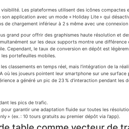
t visibilité. Les plateformes utilisent des icônes compactes 
son application avec un mode « Holiday Lite » qui désactiv
mps de chargement inférieur à 2 s même avec une connexion
lus grand pour offrir des graphismes haute résolution et des
simultanément sur les deux supports montre une différence
le. Cependant, le taux de conversion en dépôt est légèreme
 les portefeuilles mobiles.
es classements en temps réel, mais l’intégration de la réa
A où les joueurs pointent leur smartphone sur une surface p
érience a généré un pic de 23 % d’interaction pendant les 
ant les pics de trafic.
 pour garantir une adaptation fluide sur toutes les résolutio
y » (ex. : 10 tours gratuits au premier dépôt via l’app).
u de table comme vecteur de t