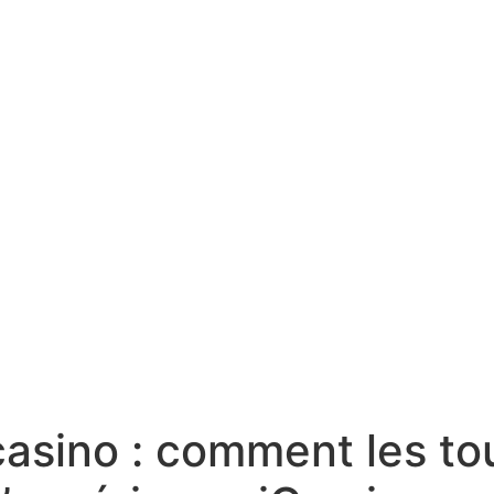
asino : comment les to