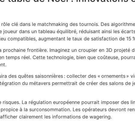
un rôle clé dans le matchmaking des tournois. Des algorithm
joueur dans un tableau équilibré, réduisant ainsi les écarts
eu compatibles, augmentant le taux de satisfaction de 15 %
a prochaine frontière. Imaginez un croupier en 3D projeté d
en temps réel. Cette technologie, bien que coûteuse, pourra
nt.
uira des quêtes saisonnières : collecter des « ornements » 
ntégration du métavers permettrait de créer des salons de j
risques. La régulation européenne pourrait imposer des lim
à propice à la surconsommation. Les opérateurs devront re
afficher clairement les informations de wagering.