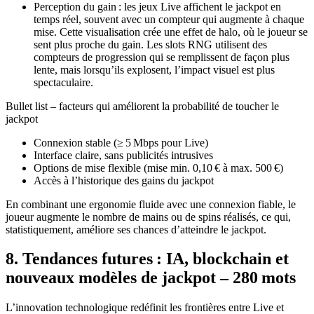
Perception du gain : les jeux Live affichent le jackpot en
temps réel, souvent avec un compteur qui augmente à chaque
mise. Cette visualisation crée une effet de halo, où le joueur se
sent plus proche du gain. Les slots RNG utilisent des
compteurs de progression qui se remplissent de façon plus
lente, mais lorsqu’ils explosent, l’impact visuel est plus
spectaculaire.
Bullet list – facteurs qui améliorent la probabilité de toucher le
jackpot
Connexion stable (≥ 5 Mbps pour Live)
Interface claire, sans publicités intrusives
Options de mise flexible (mise min. 0,10 € à max. 500 €)
Accès à l’historique des gains du jackpot
En combinant une ergonomie fluide avec une connexion fiable, le
joueur augmente le nombre de mains ou de spins réalisés, ce qui,
statistiquement, améliore ses chances d’atteindre le jackpot.
8. Tendances futures : IA, blockchain et
nouveaux modèles de jackpot – 280 mots
L’innovation technologique redéfinit les frontières entre Live et