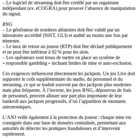
– Le logiciel de streaming doit être certifié par un organisme
indépendant (ex. eCOGRA) pour prouver l’absence de manipulation
du signal.
RNG
– Le générateur de nombres aléatoires doit être validé par un
laboratoire accrédité (NIST, GLI) et audité au moins une fois par
trimestre.
– Le taux de retour au joueur (RTP) doit être déclaré publiquement
et ne peut être inférieur à 92 % pour les slots.
– Les opérateurs sont tenus de mettre en place un système de
« responsible gambling » incluant limites de mise et auto‑exclusion.
Ces exigences influencent directement les jackpots. Un jeu Live doit
supporter le coût supplémentaire du studio, du personnel et du
streaming, ce qui se traduit souvent par des jackpots plus modestes
mais plus fréquents. À l’inverse, les jeux RNG, dépourvus de frais
de personnel, peuvent allouer une part plus importante de leur
bankroll aux jackpots progressifs, d’où l’apparition de montants
astronomiques.
L’ANJ veille également à la protection du joueur : chaque mise est
consignée dans une base de données centralisée, permettant aux
autorités de détecter les pratiques frauduleuses et d’intervenir
rapidement.