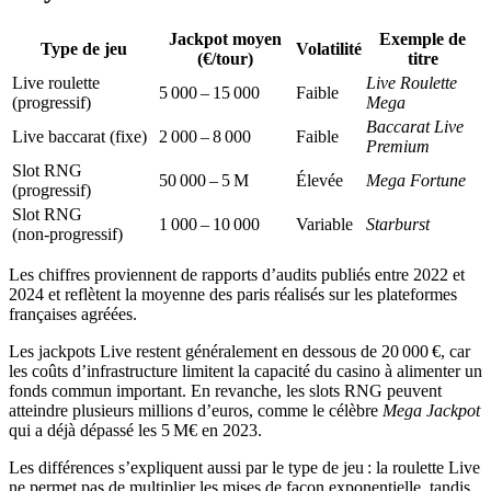
Jackpot moyen
Exemple de
Type de jeu
Volatilité
(€/tour)
titre
Live roulette
Live Roulette
5 000 – 15 000
Faible
(progressif)
Mega
Baccarat Live
Live baccarat (fixe)
2 000 – 8 000
Faible
Premium
Slot RNG
50 000 – 5 M
Élevée
Mega Fortune
(progressif)
Slot RNG
1 000 – 10 000
Variable
Starburst
(non‑progressif)
Les chiffres proviennent de rapports d’audits publiés entre 2022 et
2024 et reflètent la moyenne des paris réalisés sur les plateformes
françaises agréées.
Les jackpots Live restent généralement en dessous de 20 000 €, car
les coûts d’infrastructure limitent la capacité du casino à alimenter un
fonds commun important. En revanche, les slots RNG peuvent
atteindre plusieurs millions d’euros, comme le célèbre
Mega Jackpot
qui a déjà dépassé les 5 M€ en 2023.
Les différences s’expliquent aussi par le type de jeu : la roulette Live
ne permet pas de multiplier les mises de façon exponentielle, tandis