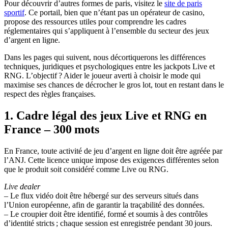
Pour découvrir d’autres formes de paris, visitez le
site de paris
sportif
. Ce portail, bien que n’étant pas un opérateur de casino,
propose des ressources utiles pour comprendre les cadres
réglementaires qui s’appliquent à l’ensemble du secteur des jeux
d’argent en ligne.
Dans les pages qui suivent, nous décortiquerons les différences
techniques, juridiques et psychologiques entre les jackpots Live et
RNG. L’objectif ? Aider le joueur averti à choisir le mode qui
maximise ses chances de décrocher le gros lot, tout en restant dans le
respect des règles françaises.
1. Cadre légal des jeux Live et RNG en
France – 300 mots
En France, toute activité de jeu d’argent en ligne doit être agréée par
l’ANJ. Cette licence unique impose des exigences différentes selon
que le produit soit considéré comme Live ou RNG.
Live dealer
– Le flux vidéo doit être hébergé sur des serveurs situés dans
l’Union européenne, afin de garantir la traçabilité des données.
– Le croupier doit être identifié, formé et soumis à des contrôles
d’identité stricts ; chaque session est enregistrée pendant 30 jours.