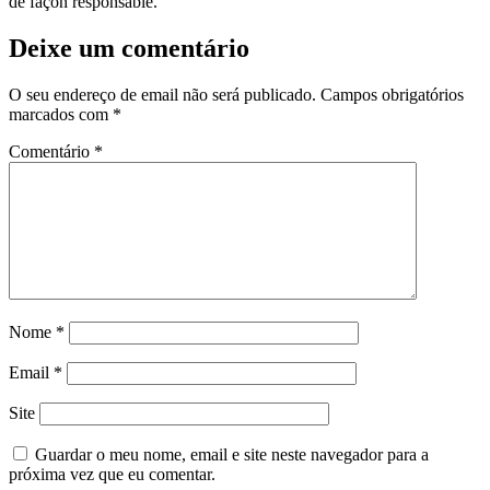
de façon responsable.
Deixe um comentário
O seu endereço de email não será publicado.
Campos obrigatórios
marcados com
*
Comentário
*
Nome
*
Email
*
Site
Guardar o meu nome, email e site neste navegador para a
próxima vez que eu comentar.