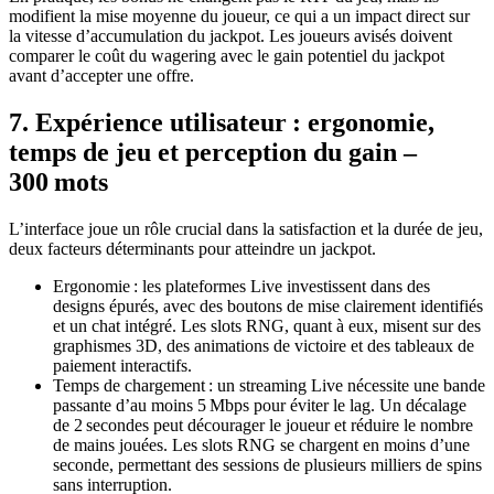
modifient la mise moyenne du joueur, ce qui a un impact direct sur
la vitesse d’accumulation du jackpot. Les joueurs avisés doivent
comparer le coût du wagering avec le gain potentiel du jackpot
avant d’accepter une offre.
7. Expérience utilisateur : ergonomie,
temps de jeu et perception du gain –
300 mots
L’interface joue un rôle crucial dans la satisfaction et la durée de jeu,
deux facteurs déterminants pour atteindre un jackpot.
Ergonomie : les plateformes Live investissent dans des
designs épurés, avec des boutons de mise clairement identifiés
et un chat intégré. Les slots RNG, quant à eux, misent sur des
graphismes 3D, des animations de victoire et des tableaux de
paiement interactifs.
Temps de chargement : un streaming Live nécessite une bande
passante d’au moins 5 Mbps pour éviter le lag. Un décalage
de 2 secondes peut décourager le joueur et réduire le nombre
de mains jouées. Les slots RNG se chargent en moins d’une
seconde, permettant des sessions de plusieurs milliers de spins
sans interruption.