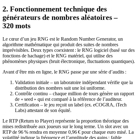
2. Fonctionnement technique des
générateurs de nombres aléatoires –
320 mots
Le cœur d’un jeu RNG est le Random Number Generator, un
algorithme mathématique qui produit des suites de nombres
imprévisibles. Deux types coexistent : le RNG logiciel (basé sur des
fonctions de hachage) et le RNG matériel, qui utilise des
phénomènes physiques (bruit électronique, fluctuations quantiques).
Avant d’être mis en ligne, le RNG passe par une série d’audits :
Validation initiale – un laboratoire indépendant vérifie que la
distribution des nombres suit une loi uniforme.
Contrôle continu – chaque million de tours génère un rapport
de « seed » qui est comparé à la référence de l’auditeur.
Certification – le jeu reçoit un label (ex. eCOGRA, iTech
Labs) attestant de son équité.
Le RTP (Return to Player) représente la proportion théorique des
mises redistribuée aux joueurs sur le long terme. Un slot avec un
RTP de 96 % rendra en moyenne 0,96 € pour chaque euro misé. La
volatilité indique la fréquence et l’amplitude des gains : faible