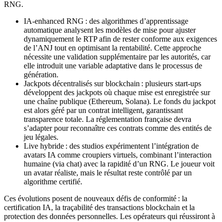
RNG.
IA‑enhanced RNG : des algorithmes d’apprentissage
automatique analysent les modèles de mise pour ajuster
dynamiquement le RTP afin de rester conforme aux exigences
de l’ANJ tout en optimisant la rentabilité. Cette approche
nécessite une validation supplémentaire par les autorités, car
elle introduit une variable adaptative dans le processus de
génération.
Jackpots décentralisés sur blockchain : plusieurs start‑ups
développent des jackpots où chaque mise est enregistrée sur
une chaîne publique (Ethereum, Solana). Le fonds du jackpot
est alors géré par un contrat intelligent, garantissant
transparence totale. La réglementation française devra
s’adapter pour reconnaître ces contrats comme des entités de
jeu légales.
Live hybride : des studios expérimentent l’intégration de
avatars IA comme croupiers virtuels, combinant l’interaction
humaine (via chat) avec la rapidité d’un RNG. Le joueur voit
un avatar réaliste, mais le résultat reste contrôlé par un
algorithme certifié.
Ces évolutions posent de nouveaux défis de conformité : la
certification IA, la traçabilité des transactions blockchain et la
protection des données personnelles. Les opérateurs qui réussiront à