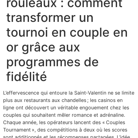
rouleaux : comment
transformer un
tournoi en couple en
or grâce aux
programmes de
fidélité
L’effervescence qui entoure la Saint‑Valentin ne se limite
plus aux restaurants aux chandelles ; les casinos en
ligne ont découvert un véritable engouement chez les
couples qui souhaitent mêler romance et adrénaline.
Chaque année, les opérateurs lancent des « Couples
Tournament », des compétitions à deux où les scores
sont additionnés et les récompenses partagées. L’idée