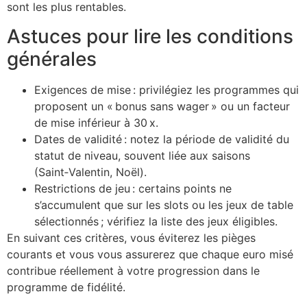
sont les plus rentables.
Astuces pour lire les conditions
générales
Exigences de mise : privilégiez les programmes qui
proposent un « bonus sans wager » ou un facteur
de mise inférieur à 30 x.
Dates de validité : notez la période de validité du
statut de niveau, souvent liée aux saisons
(Saint‑Valentin, Noël).
Restrictions de jeu : certains points ne
s’accumulent que sur les slots ou les jeux de table
sélectionnés ; vérifiez la liste des jeux éligibles.
En suivant ces critères, vous éviterez les pièges
courants et vous vous assurerez que chaque euro misé
contribue réellement à votre progression dans le
programme de fidélité.