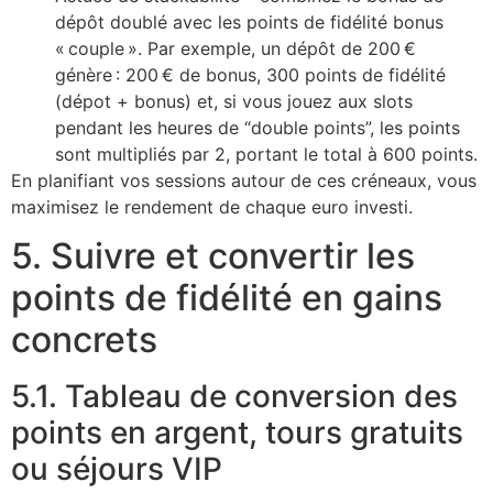
dépôt doublé avec les points de fidélité bonus
« couple ». Par exemple, un dépôt de 200 €
génère : 200 € de bonus, 300 points de fidélité
(dépot + bonus) et, si vous jouez aux slots
pendant les heures de “double points”, les points
sont multipliés par 2, portant le total à 600 points.
En planifiant vos sessions autour de ces créneaux, vous
maximisez le rendement de chaque euro investi.
5. Suivre et convertir les
points de fidélité en gains
concrets
5.1. Tableau de conversion des
points en argent, tours gratuits
ou séjours VIP