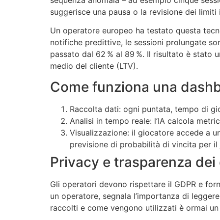
suggerisce una pausa o la revisione dei limiti 
Un operatore europeo ha testato questa tecnolo
notifiche predittive, le sessioni prolungate s
passato dal 62 % al 89 %. Il risultato è stato
medio del cliente (LTV).
Come funziona una dashb
Raccolta dati: ogni puntata, tempo di gi
Analisi in tempo reale: l’IA calcola metr
Visualizzazione: il giocatore accede a u
previsione di probabilità di vincita per i
Privacy e trasparenza dei 
Gli operatori devono rispettare il GDPR e forn
un operatore, segnala l’importanza di leggere 
raccolti e come vengono utilizzati è ormai un