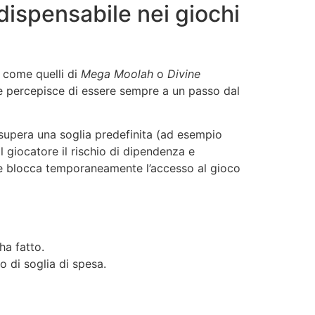
ndispensabile nei giochi
, come quelli di
Mega Moolah
o
Divine
ore percepisce di essere sempre a un passo dal
a supera una soglia predefinita (ad esempio
 giocatore il rischio di dipendenza e
che blocca temporaneamente l’accesso al gioco
ha fatto.
o di soglia di spesa.