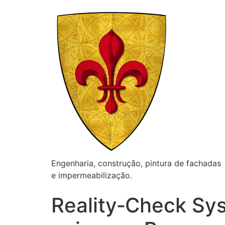
Engenharia, construção, pintura de fachadas
e impermeabilização.
Reality‑Check Sys