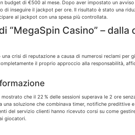
n budget di €500 al mese. Dopo aver impostato un avviso d
 di inseguire il jackpot per ore. Il risultato è stato una rid
ipare al jackpot con una spesa più controllata.
di “MegaSpin Casino” – dalla c
 una crisi di reputazione a causa di numerosi reclami per 
 completamente il proprio approccio alla responsabilità, aff
sformazione
a mostrato che il 22 % delle sessioni superava le 2 ore senza
ta una soluzione che combinava timer, notifiche predittive 
nti del servizio clienti hanno ricevuto corsi su come gestir
ai giocatori.