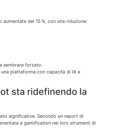
no aumentate del 15 %, con una riduzione
za sembrare forzato.
 una piattaforma con capacità di IA e
ot sta ridefinendo la
to significative. Secondo un report di
mentata e gamification nei loro strumenti di