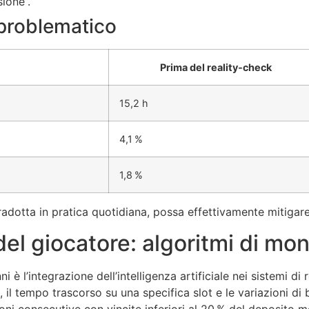
ione”.
 problematico
Prima del reality‑check
15,2 h
4,1 %
1,8 %
adotta in pratica quotidiana, possa effettivamente mitigare
del giocatore: algoritmi di mon
i è l’integrazione dell’intelligenza artificiale nei sistemi di
 il tempo trascorso su una specifica slot e le variazioni di
 consecutive con vincite inferiori al 20 % del deposito med