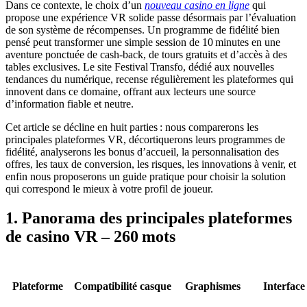
Dans ce contexte, le choix d’un
nouveau casino en ligne
qui
propose une expérience VR solide passe désormais par l’évaluation
de son système de récompenses. Un programme de fidélité bien
pensé peut transformer une simple session de 10 minutes en une
aventure ponctuée de cash‑back, de tours gratuits et d’accès à des
tables exclusives. Le site Festival Transfo, dédié aux nouvelles
tendances du numérique, recense régulièrement les plateformes qui
innovent dans ce domaine, offrant aux lecteurs une source
d’information fiable et neutre.
Cet article se décline en huit parties : nous comparerons les
principales plateformes VR, décortiquerons leurs programmes de
fidélité, analyserons les bonus d’accueil, la personnalisation des
offres, les taux de conversion, les risques, les innovations à venir, et
enfin nous proposerons un guide pratique pour choisir la solution
qui correspond le mieux à votre profil de joueur.
1. Panorama des principales plateformes
de casino VR – 260 mots
Plateforme
Compatibilité casque
Graphismes
Interface