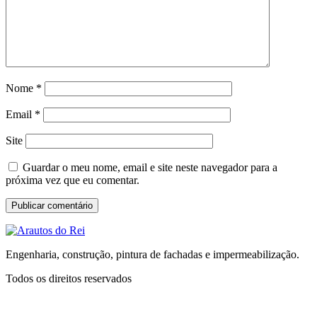
Nome
*
Email
*
Site
Guardar o meu nome, email e site neste navegador para a
próxima vez que eu comentar.
Engenharia, construção, pintura de fachadas e impermeabilização.
Todos os direitos reservados