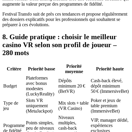
augmente la valeur perçue des programmes de fidélité.
Festival Transfo suit de près ces tendances et propose régulièrement
des dossiers explicatifs pour les professionnels qui souhaitent se
préparer à ces évolutions.
8. Guide pratique : choisir le meilleur
casino VR selon son profil de joueur –
280 mots
Priorité
Critère
Priorité basse
Priorité haute
moyenne
Plateformes
Dépôts
Cash‑back élevé,
avec bonus
Budget
minimum 20 €
dépôt minimum
modestes
(BetVR)
50 € (ImmersiveBet)
(LuckyReality)
Slots VR
Poker et jeux de
Type de
Mix slots + table
uniquement
table premium
jeu
(VR Casino)
(MetaJackpot)
(ImmersiveBet)
Niveaux
VIP, manager dédié,
Points simples,
multiples,
Programme
expériences
peu de niveaux
cash‑back
de fidélité
exclusives