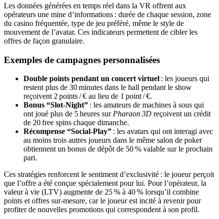
Les données générées en temps réel dans la VR offrent aux
opérateurs une mine d’informations : durée de chaque session, zone
du casino fréquentée, type de jeu préféré, même le style de
mouvement de l’avatar. Ces indicateurs permettent de cibler les
offres de façon granulaire.
Exemples de campagnes personnalisées
Double points pendant un concert virtuel
: les joueurs qui
restent plus de 30 minutes dans le hall pendant le show
reçoivent 2 points / € au lieu de 1 point / €.
Bonus “Slot‑Night”
: les amateurs de machines à sous qui
ont joué plus de 5 heures sur
Pharaon 3D
reçoivent un crédit
de 20 free spins chaque dimanche.
Récompense “Social‑Play”
: les avatars qui ont interagi avec
au moins trois autres joueurs dans le même salon de poker
obtiennent un bonus de dépôt de 50 % valable sur le prochain
pari.
Ces stratégies renforcent le sentiment d’exclusivité : le joueur perçoit
que l’offre a été conçue spécialement pour lui. Pour l’opérateur, la
valeur à vie (LTV) augmente de 25 % à 40 % lorsqu’il combine
points et offres sur‑mesure, car le joueur est incité à revenir pour
profiter de nouvelles promotions qui correspondent à son profil.