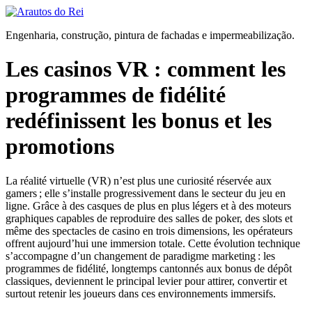
Skip
to
Engenharia, construção, pintura de fachadas e impermeabilização.
content
Les casinos VR : comment les
programmes de fidélité
redéfinissent les bonus et les
promotions
La réalité virtuelle (VR) n’est plus une curiosité réservée aux
gamers ; elle s’installe progressivement dans le secteur du jeu en
ligne. Grâce à des casques de plus en plus légers et à des moteurs
graphiques capables de reproduire des salles de poker, des slots et
même des spectacles de casino en trois dimensions, les opérateurs
offrent aujourd’hui une immersion totale. Cette évolution technique
s’accompagne d’un changement de paradigme marketing : les
programmes de fidélité, longtemps cantonnés aux bonus de dépôt
classiques, deviennent le principal levier pour attirer, convertir et
surtout retenir les joueurs dans ces environnements immersifs.