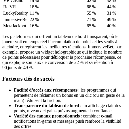
VR Casino
14 %
62 %
38 %
BetVR
18 %
68 %
44 %
LuckyReality
11 %
55 %
31 %
ImmersiveBet
22 %
71 %
49 %
MetaJackpot
16 %
65 %
40 %
Les plateformes qui offrent un tableau de bord transparent, où le
joueur voit en temps réel l’accumulation de points et les seuils à
atteindre, enregistrent les meilleures rétentions. ImmersiveBet, par
exemple, propose un widget holographique qui indique le nombre
de points nécessaires pour débloquer la prochaine récompense, ce
qui explique son taux de conversion de 22 % et sa rétention à
90 jours de 49 %.
Facteurs clés de succès
Facilité d’accès aux récompenses
: les programmes qui
permettent de réclamer un bonus en un clic (ou un geste de la
main) réduisent la friction.
Transparence du tableau de bord
: un affichage clair des
points, niveaux et gains prévus augmente la confiance.
Variété des canaux promotionnels
: combiner e‑mail,
notifications in‑game et messages push renforce la visibilité
des offres.