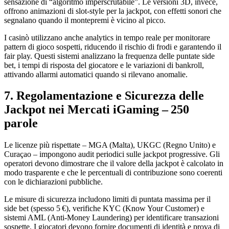
sensazione di “algoritmo imperscrutabile”. Le versioni 3D, invece,
offrono animazioni di slot‑style per la jackpot, con effetti sonori che
segnalano quando il montepremi è vicino al picco.
I casinò utilizzano anche analytics in tempo reale per monitorare
pattern di gioco sospetti, riducendo il rischio di frodi e garantendo il
fair play. Questi sistemi analizzano la frequenza delle puntate side
bet, i tempi di risposta del giocatore e le variazioni di bankroll,
attivando allarmi automatici quando si rilevano anomalie.
7. Regolamentazione e Sicurezza delle
Jackpot nei Mercati iGaming – 250
parole
Le licenze più rispettate – MGA (Malta), UKGC (Regno Unito) e
Curaçao – impongono audit periodici sulle jackpot progressive. Gli
operatori devono dimostrare che il valore della jackpot è calcolato in
modo trasparente e che le percentuali di contribuzione sono coerenti
con le dichiarazioni pubbliche.
Le misure di sicurezza includono limiti di puntata massima per il
side bet (spesso 5 €), verifiche KYC (Know Your Customer) e
sistemi AML (Anti‑Money Laundering) per identificare transazioni
sospette. I giocatori devono fornire documenti di identità e prova di