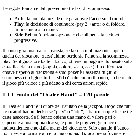
Le regole fondamentali prevedono tre fasi di scommessa:
Ante
: la puntata iniziale che garantisce l’accesso al round.
Play
: la decisione di continuare (pay 2 × ante) o di foldare,
rinunciando alla mano.
Side Bet
: un’opzione opzionale che alimenta la jackpot
progressive.
Il banco gira una mano nascosta; se la sua combinazione supera
quella del giocatore, quest’ultimo perde sia l’ante sia la scommessa
play. Se il giocatore batte il banco, ottiene un pagamento basato sulla
classifica della mano (coppia, colore, scala, ecc.). La differenza
chiave rispetto al tradizionale stud poker è l’assenza di giri di
scommessa tra i giocatori: la sfida è solo contro il banco, il che rende
il gioco più veloce e più adatto a chi cerca azioni rapide.
1.1 Il ruolo del “Dealer Hand” – 120 parole
Il “Dealer Hand” è il cuore del risultato della jackpot. Dopo che tutti
i giocatori hanno deciso se “play” o “fold”, il banco scopre le sue tre
carte nascoste. Se il banco ottiene una mano di valore pari o
superiore a una coppia di assi, le puntate play vengono perse
indipendentemente dalla mano del giocatore. Solo quando il banco
non riesce a formare almeno una coppia, il giocatore può vincere il