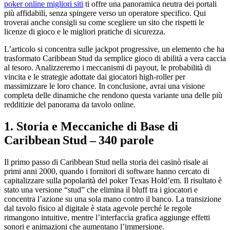
poker online migliori siti
ti offre una panoramica neutra dei portali
più affidabili, senza spingere verso un operatore specifico. Qui
troverai anche consigli su come scegliere un sito che rispetti le
licenze di gioco e le migliori pratiche di sicurezza.
L’articolo si concentra sulle jackpot progressive, un elemento che ha
trasformato Caribbean Stud da semplice gioco di abilità a vera caccia
al tesoro. Analizzeremo i meccanismi di payout, le probabilità di
vincita e le strategie adottate dai giocatori high‑roller per
massimizzare le loro chance. In conclusione, avrai una visione
completa delle dinamiche che rendono questa variante una delle più
redditizie del panorama da tavolo online.
1. Storia e Meccaniche di Base di
Caribbean Stud – 340 parole
Il primo passo di Caribbean Stud nella storia dei casinò risale ai
primi anni 2000, quando i fornitori di software hanno cercato di
capitalizzare sulla popolarità del poker Texas Hold’em. Il risultato è
stato una versione “stud” che elimina il bluff tra i giocatori e
concentra l’azione su una sola mano contro il banco. La transizione
dal tavolo fisico al digitale è stata agevole perché le regole
rimangono intuitive, mentre l’interfaccia grafica aggiunge effetti
sonori e animazioni che aumentano l’immersione.