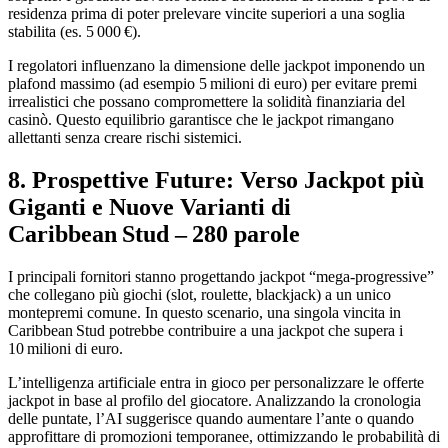
residenza prima di poter prelevare vincite superiori a una soglia
stabilita (es. 5 000 €).
I regolatori influenzano la dimensione delle jackpot imponendo un
plafond massimo (ad esempio 5 milioni di euro) per evitare premi
irrealistici che possano compromettere la solidità finanziaria del
casinò. Questo equilibrio garantisce che le jackpot rimangano
allettanti senza creare rischi sistemici.
8. Prospettive Future: Verso Jackpot più
Giganti e Nuove Varianti di
Caribbean Stud – 280 parole
I principali fornitori stanno progettando jackpot “mega‑progressive”
che collegano più giochi (slot, roulette, blackjack) a un unico
montepremi comune. In questo scenario, una singola vincita in
Caribbean Stud potrebbe contribuire a una jackpot che supera i
10 milioni di euro.
L’intelligenza artificiale entra in gioco per personalizzare le offerte
jackpot in base al profilo del giocatore. Analizzando la cronologia
delle puntate, l’AI suggerisce quando aumentare l’ante o quando
approfittare di promozioni temporanee, ottimizzando le probabilità di