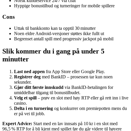
Norsk kundeservice 24/7 via chat
Hyppige bonustilbud og turneringer for mobile spillere
Cons
Uttak til bankkonto kan ta opptil 30 minutter
Noen eldre Android‑versjoner støttes ikke fullt ut
Begrenset antall spill med progressiv jackpot på mobil
Slik kommer du i gang på under 5
minutter
Last ned appen
fra App Store eller Google Play.
Registrer deg
med BankID – prosessen tar kun noen
sekunder.
Gjør ditt første innskudd
via BankID‑betalingen for
umiddelbar tilgang til bonustilbudet.
Velg et spill
– prøv en slot med høy RTP eller gå rett inn i live
casino.
Delta i en turnering
og konkurrer om premiepotten mens du
er på vei til jobb.
Expert Advice:
Start med en lav innsats på 10 kr i en slot med
96,5 % RTP for å bli kjent med spillet før du går videre til høyere