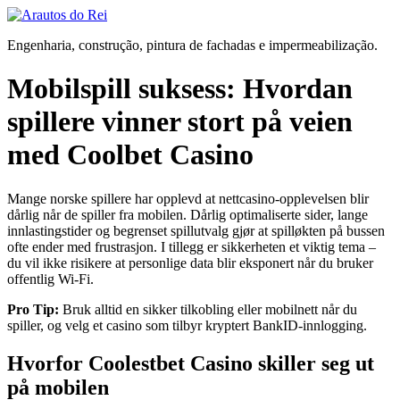
Skip
to
Engenharia, construção, pintura de fachadas e impermeabilização.
content
Mobilspill suksess: Hvordan
spillere vinner stort på veien
med Coolbet Casino
Mange norske spillere har opplevd at nettcasino‑opplevelsen blir
dårlig når de spiller fra mobilen. Dårlig optimaliserte sider, lange
innlastingstider og begrenset spillutvalg gjør at spilløkten på bussen
ofte ender med frustrasjon. I tillegg er sikkerheten et viktig tema –
du vil ikke risikere at personlige data blir eksponert når du bruker
offentlig Wi‑Fi.
Pro Tip:
Bruk alltid en sikker tilkobling eller mobilnett når du
spiller, og velg et casino som tilbyr kryptert BankID‑innlogging.
Hvorfor Coolestbet Casino skiller seg ut
på mobilen