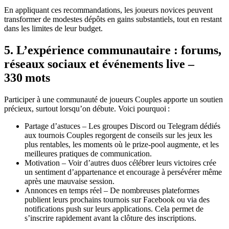
En appliquant ces recommandations, les joueurs novices peuvent
transformer de modestes dépôts en gains substantiels, tout en restant
dans les limites de leur budget.
5. L’expérience communautaire : forums,
réseaux sociaux et événements live –
330 mots
Participer à une communauté de joueurs Couples apporte un soutien
précieux, surtout lorsqu’on débute. Voici pourquoi :
Partage d’astuces – Les groupes Discord ou Telegram dédiés
aux tournois Couples regorgent de conseils sur les jeux les
plus rentables, les moments où le prize‑pool augmente, et les
meilleures pratiques de communication.
Motivation – Voir d’autres duos célébrer leurs victoires crée
un sentiment d’appartenance et encourage à persévérer même
après une mauvaise session.
Annonces en temps réel – De nombreuses plateformes
publient leurs prochains tournois sur Facebook ou via des
notifications push sur leurs applications. Cela permet de
s’inscrire rapidement avant la clôture des inscriptions.