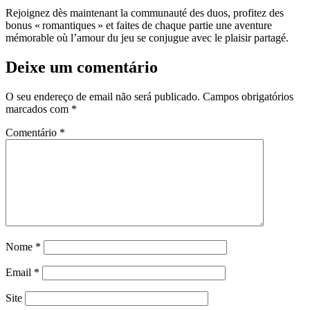
Rejoignez dès maintenant la communauté des duos, profitez des
bonus « romantiques » et faites de chaque partie une aventure
mémorable où l’amour du jeu se conjugue avec le plaisir partagé.
Deixe um comentário
O seu endereço de email não será publicado.
Campos obrigatórios
marcados com
*
Comentário
*
Nome
*
Email
*
Site