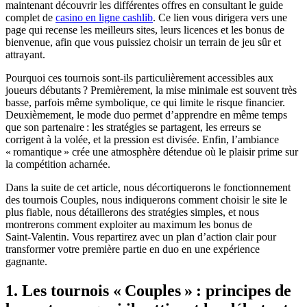
maintenant découvrir les différentes offres en consultant le guide
complet de
casino en ligne cashlib
. Ce lien vous dirigera vers une
page qui recense les meilleurs sites, leurs licences et les bonus de
bienvenue, afin que vous puissiez choisir un terrain de jeu sûr et
attrayant.
Pourquoi ces tournois sont-ils particulièrement accessibles aux
joueurs débutants ? Premièrement, la mise minimale est souvent très
basse, parfois même symbolique, ce qui limite le risque financier.
Deuxièmement, le mode duo permet d’apprendre en même temps
que son partenaire : les stratégies se partagent, les erreurs se
corrigent à la volée, et la pression est divisée. Enfin, l’ambiance
« romantique » crée une atmosphère détendue où le plaisir prime sur
la compétition acharnée.
Dans la suite de cet article, nous décortiquerons le fonctionnement
des tournois Couples, nous indiquerons comment choisir le site le
plus fiable, nous détaillerons des stratégies simples, et nous
montrerons comment exploiter au maximum les bonus de
Saint‑Valentin. Vous repartirez avec un plan d’action clair pour
transformer votre première partie en duo en une expérience
gagnante.
1. Les tournois « Couples » : principes de