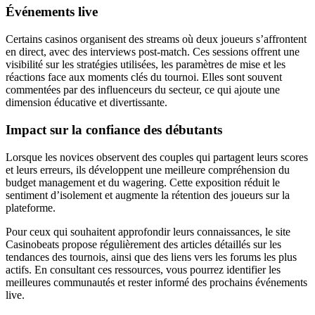
Événements live
Certains casinos organisent des streams où deux joueurs s’affrontent
en direct, avec des interviews post‑match. Ces sessions offrent une
visibilité sur les stratégies utilisées, les paramètres de mise et les
réactions face aux moments clés du tournoi. Elles sont souvent
commentées par des influenceurs du secteur, ce qui ajoute une
dimension éducative et divertissante.
Impact sur la confiance des débutants
Lorsque les novices observent des couples qui partagent leurs scores
et leurs erreurs, ils développent une meilleure compréhension du
budget management et du wagering. Cette exposition réduit le
sentiment d’isolement et augmente la rétention des joueurs sur la
plateforme.
Pour ceux qui souhaitent approfondir leurs connaissances, le site
Casinobeats propose régulièrement des articles détaillés sur les
tendances des tournois, ainsi que des liens vers les forums les plus
actifs. En consultant ces ressources, vous pourrez identifier les
meilleures communautés et rester informé des prochains événements
live.