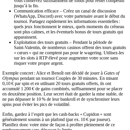
vous conservez suffisamment de fonds pour rester compétitif
jusqu’à la fin.
Communication efficace – Créez un canal de discussion
(WhatsApp, Discord) avec votre partenaire avant le début du
tournoi. Partagez rapidement les informations essentielles :
quels jeux fonctionnent le mieux, quels moments du créneau
sont plus calmes, et les éventuels bonus de tours gratuits qui
apparaissent.
Exploitation des tours gratuits – Pendant la période de
Saint‑Valentin, de nombreux casinos offrent des tours gratuits
« cœurs » qui ne comptent pas pour le wagering. Utilisez‑les
sur les slots à RTP élevé pour augmenter votre score sans
risquer votre propre argent.
Exemple concret : Alice et Benoît ont décidé de jouer à
Gates of
Olympus
pendant un tournoi Couples de 30 minutes. En misant
0,10 € par spin et en utilisant 20 tours gratuits offerts, ils ont
accumulé 1 200 € de gains combinés, suffisamment pour se placer
en deuxième position. Leur secret était de garder la mise stable, de
ne pas dépasser le 10 % de leur bankroll et de synchroniser leurs
spins pour éviter les pics de volatilité.
Enfin, gardez à l’esprit que les cash‑backs « Cupidon » sont
généralement soumis à un plafond (par ex. 10 € par joueur).
Planifiez donc votre mise de façon à profiter pleinement de ce
remboursement sans dépasser la limite.