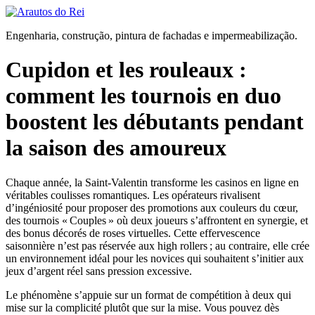
Skip
to
Engenharia, construção, pintura de fachadas e impermeabilização.
content
Cupidon et les rouleaux :
comment les tournois en duo
boostent les débutants pendant
la saison des amoureux
Chaque année, la Saint‑Valentin transforme les casinos en ligne en
véritables coulisses romantiques. Les opérateurs rivalisent
d’ingéniosité pour proposer des promotions aux couleurs du cœur,
des tournois « Couples » où deux joueurs s’affrontent en synergie, et
des bonus décorés de roses virtuelles. Cette effervescence
saisonnière n’est pas réservée aux high rollers ; au contraire, elle crée
un environnement idéal pour les novices qui souhaitent s’initier aux
jeux d’argent réel sans pression excessive.
Le phénomène s’appuie sur un format de compétition à deux qui
mise sur la complicité plutôt que sur la mise. Vous pouvez dès