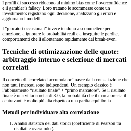
I profili di successo riducono al minimo bias come l’overconfidence
e il gambler’s fallacy. Loro trattano le scommesse come un
investimento: registrano ogni decisione, analizzano gli errori e
aggiornano i modelli.
I “giocatori occasionali” invece tendono a scommettere per
emozione, a ignorare le probabilità reali e a inseguire le perdite,
comportamenti che li allontanano rapidamente dal break‑even.
Tecniche di ottimizzazione delle quote:
arbitraggio interno e selezione di mercati
correlati
Il concetto di “correlated accumulator” nasce dalla constatazione che
non tutti i mercati sono indipendenti. Un esempio classico è
l’abbinamento “risultato finale” + “primo marcatore”. Se il risultato
finale è una vittoria netta di 3‑0, la probabilità che il marcatore sia il
centravanti è molto più alta rispetto a una partita equilibrata.
Metodi per individuare alta correlazione
Analisi statistica dei dati storici (coefficiente di Pearson tra
risultati e over/under).