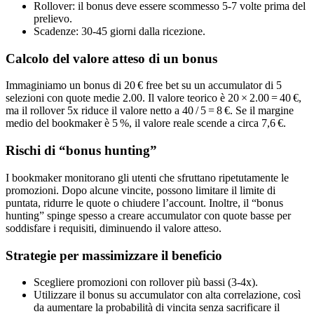
Rollover: il bonus deve essere scommesso 5‑7 volte prima del
prelievo.
Scadenze: 30‑45 giorni dalla ricezione.
Calcolo del valore atteso di un bonus
Immaginiamo un bonus di 20 € free bet su un accumulator di 5
selezioni con quote medie 2.00. Il valore teorico è 20 × 2.00 = 40 €,
ma il rollover 5x riduce il valore netto a 40 / 5 = 8 €. Se il margine
medio del bookmaker è 5 %, il valore reale scende a circa 7,6 €.
Rischi di “bonus hunting”
I bookmaker monitorano gli utenti che sfruttano ripetutamente le
promozioni. Dopo alcune vincite, possono limitare il limite di
puntata, ridurre le quote o chiudere l’account. Inoltre, il “bonus
hunting” spinge spesso a creare accumulator con quote basse per
soddisfare i requisiti, diminuendo il valore atteso.
Strategie per massimizzare il beneficio
Scegliere promozioni con rollover più bassi (3‑4x).
Utilizzare il bonus su accumulator con alta correlazione, così
da aumentare la probabilità di vincita senza sacrificare il