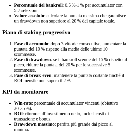
Percentuale del bankroll
: 0.5 %‑1 % per accumulator con
5‑7 selezioni.
Valore assoluto
: calcolare la puntata massima che garantisce
un drawdown non superiore al 20 % del capitale totale.
Piano di staking progressivo
Fase di accumulo
: dopo 3 vittorie consecutive, aumentare la
puntata del 10 % rispetto alla media delle ultime 10
scommesse.
Fase di drawdown
: se il bankroll scende del 15 % rispetto al
picco, ridurre la puntata del 20 % per le successive 5
scommesse.
Fase di break‑even
: mantenere la puntata costante finché il
ROI mensile non supera il 2 %.
KPI da monitorare
Win‑rate
: percentuale di accumulator vincenti (obiettivo
30‑35 %).
ROI
: ritorno sull’investimento netto, inclusi costi di
transazione e bonus.
Drawdown massimo
: perdita più grande dal picco al
minimo.