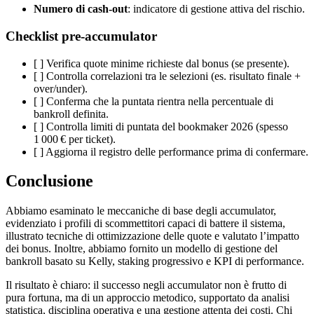
Numero di cash‑out
: indicatore di gestione attiva del rischio.
Checklist pre‑accumulator
[ ] Verifica quote minime richieste dal bonus (se presente).
[ ] Controlla correlazioni tra le selezioni (es. risultato finale +
over/under).
[ ] Conferma che la puntata rientra nella percentuale di
bankroll definita.
[ ] Controlla limiti di puntata del bookmaker 2026 (spesso
1 000 € per ticket).
[ ] Aggiorna il registro delle performance prima di confermare.
Conclusione
Abbiamo esaminato le meccaniche di base degli accumulator,
evidenziato i profili di scommettitori capaci di battere il sistema,
illustrato tecniche di ottimizzazione delle quote e valutato l’impatto
dei bonus. Inoltre, abbiamo fornito un modello di gestione del
bankroll basato su Kelly, staking progressivo e KPI di performance.
Il risultato è chiaro: il successo negli accumulator non è frutto di
pura fortuna, ma di un approccio metodico, supportato da analisi
statistica, disciplina operativa e una gestione attenta dei costi. Chi