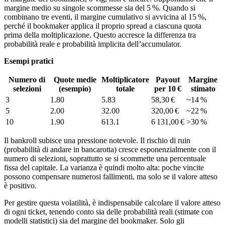
margine medio su singole scommesse sia del 5 %. Quando si
combinano tre eventi, il margine cumulativo si avvicina al 15 %,
perché il bookmaker applica il proprio spread a ciascuna quota
prima della moltiplicazione. Questo accresce la differenza tra
probabilità reale e probabilità implicita dell’accumulator.
Esempi pratici
Numero di
Quote medie
Moltiplicatore
Payout
Margine
selezioni
(esempio)
totale
per 10 €
stimato
3
1.80
5.83
58,30 €
~14 %
5
2.00
32.00
320,00 €
~22 %
10
1.90
613.1
6 131,00 €
>30 %
Il bankroll subisce una pressione notevole. Il rischio di ruin
(probabilità di andare in bancarotta) cresce esponenzialmente con il
numero di selezioni, soprattutto se si scommette una percentuale
fissa del capitale. La varianza è quindi molto alta: poche vincite
possono compensare numerosi fallimenti, ma solo se il valore atteso
è positivo.
Per gestire questa volatilità, è indispensabile calcolare il valore atteso
di ogni ticket, tenendo conto sia delle probabilità reali (stimate con
modelli statistici) sia del margine del bookmaker. Solo gli