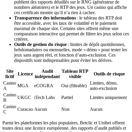
publient des rapports détaillés sur le RNG (générateur de
nombres aléatoires) et le RTP des jeux. Un casino qui affiche
ces certificats montre qu’il n’a rien à cacher.
Transparence des informations
: le tableau des RTP doit
être accessible, avec les taux de volatilité et le paiement
maximal de chaque slot. Certains sites offrent même une
comparaison interactive qui permet de filtrer les jeux selon ces
critères.
Outils de gestion du risque
: limites de dépôt quotidiennes,
hebdomadaires ou mensuelles, mode « démo » pour tester les
jeux sans argent réel, et fonction d’auto‑exclusion. Ces
dispositifs sont indispensables pour éviter les dérives.
Site
Audit
Tableau RTP
Licence
Outils de risque
fictif
indépendant
visible
Casino
Limites, démo,
MGA
eCOGRA
Oui (filtrable)
A
auto‑exclusion
Casino
UKGC
iTech Labs
Partiel
Limites uniquement
B
Casino
Curacao
Aucun
Non
Aucun
C
Parmi les plateformes les plus populaires, Betclic et Unibet offrent
toutes deux une licence européenne, des rapports d’audit publiés et