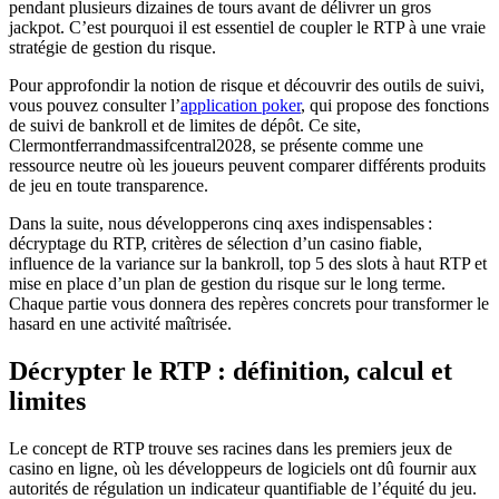
pendant plusieurs dizaines de tours avant de délivrer un gros
jackpot. C’est pourquoi il est essentiel de coupler le RTP à une vraie
stratégie de gestion du risque.
Pour approfondir la notion de risque et découvrir des outils de suivi,
vous pouvez consulter l’
application poker
, qui propose des fonctions
de suivi de bankroll et de limites de dépôt. Ce site,
Clermontferrandmassifcentral2028, se présente comme une
ressource neutre où les joueurs peuvent comparer différents produits
de jeu en toute transparence.
Dans la suite, nous développerons cinq axes indispensables :
décryptage du RTP, critères de sélection d’un casino fiable,
influence de la variance sur la bankroll, top 5 des slots à haut RTP et
mise en place d’un plan de gestion du risque sur le long terme.
Chaque partie vous donnera des repères concrets pour transformer le
hasard en une activité maîtrisée.
Décrypter le RTP : définition, calcul et
limites
Le concept de RTP trouve ses racines dans les premiers jeux de
casino en ligne, où les développeurs de logiciels ont dû fournir aux
autorités de régulation un indicateur quantifiable de l’équité du jeu.