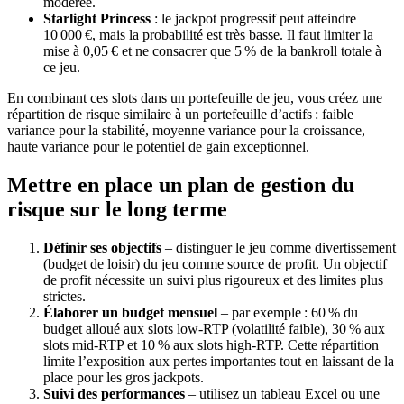
modérée.
Starlight Princess
: le jackpot progressif peut atteindre
10 000 €, mais la probabilité est très basse. Il faut limiter la
mise à 0,05 € et ne consacrer que 5 % de la bankroll totale à
ce jeu.
En combinant ces slots dans un portefeuille de jeu, vous créez une
répartition de risque similaire à un portefeuille d’actifs : faible
variance pour la stabilité, moyenne variance pour la croissance,
haute variance pour le potentiel de gain exceptionnel.
Mettre en place un plan de gestion du
risque sur le long terme
Définir ses objectifs
– distinguer le jeu comme divertissement
(budget de loisir) du jeu comme source de profit. Un objectif
de profit nécessite un suivi plus rigoureux et des limites plus
strictes.
Élaborer un budget mensuel
– par exemple : 60 % du
budget alloué aux slots low‑RTP (volatilité faible), 30 % aux
slots mid‑RTP et 10 % aux slots high‑RTP. Cette répartition
limite l’exposition aux pertes importantes tout en laissant de la
place pour les gros jackpots.
Suivi des performances
– utilisez un tableau Excel ou une