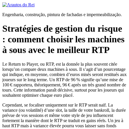
Skip
to
Engenharia, construção, pintura de fachadas e impermeabilização.
content
Stratégies de gestion du risque
: comment choisir les machines
à sous avec le meilleur RTP
Le Return to Player, ou RTP, est la donnée la plus souvent citée
lorsqu’on compare deux machines à sous. Il s’agit d’un pourcentage
qui indique, en moyenne, combien d’euros misés seront restitués aux
joueurs sur le long terme. Un RTP de 96 % signifie qu’une mise de
100 € rapportera, théoriquement, 96 € après un très grand nombre de
tours. Cette information paraît décisive, surtout pour les joueurs qui
souhaitent optimiser chaque euro placé.
Cependant, se focaliser uniquement sur le RTP serait naïf. La
variance (ou volatilité) d’une slot, la taille de votre bankroll, la durée
prévue de vos sessions et même votre style de jeu influencent
fortement la manière dont le RTP se traduit en gains réels. Un jeu à
haut RTP mais à variance élevée pourra vous laisser sans fonds