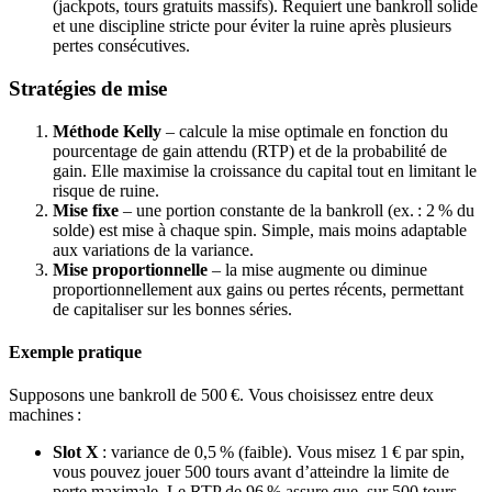
(jackpots, tours gratuits massifs). Requiert une bankroll solide
et une discipline stricte pour éviter la ruine après plusieurs
pertes consécutives.
Stratégies de mise
Méthode Kelly
– calcule la mise optimale en fonction du
pourcentage de gain attendu (RTP) et de la probabilité de
gain. Elle maximise la croissance du capital tout en limitant le
risque de ruine.
Mise fixe
– une portion constante de la bankroll (ex. : 2 % du
solde) est mise à chaque spin. Simple, mais moins adaptable
aux variations de la variance.
Mise proportionnelle
– la mise augmente ou diminue
proportionnellement aux gains ou pertes récents, permettant
de capitaliser sur les bonnes séries.
Exemple pratique
Supposons une bankroll de 500 €. Vous choisissez entre deux
machines :
Slot X
: variance de 0,5 % (faible). Vous misez 1 € par spin,
vous pouvez jouer 500 tours avant d’atteindre la limite de
perte maximale. Le RTP de 96 % assure que, sur 500 tours,