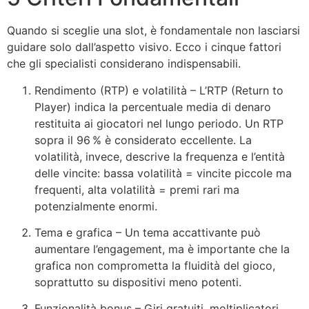
Quando si sceglie una slot, è fondamentale non lasciarsi
guidare solo dall’aspetto visivo. Ecco i cinque fattori
che gli specialisti considerano indispensabili.
Rendimento (RTP) e volatilità – L’RTP (Return to
Player) indica la percentuale media di denaro
restituita ai giocatori nel lungo periodo. Un RTP
sopra il 96 % è considerato eccellente. La
volatilità, invece, descrive la frequenza e l’entità
delle vincite: bassa volatilità = vincite piccole ma
frequenti, alta volatilità = premi rari ma
potenzialmente enormi.
Tema e grafica – Un tema accattivante può
aumentare l’engagement, ma è importante che la
grafica non comprometta la fluidità del gioco,
soprattutto su dispositivi meno potenti.
Funzionalità bonus – Giri gratuiti, moltiplicatori,