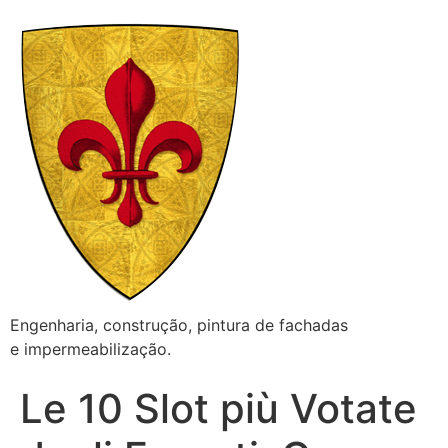
Engenharia, construção, pintura de fachadas
e impermeabilização.
Le 10 Slot più Votate