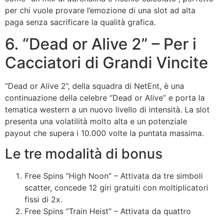
per chi vuole provare l’emozione di una slot ad alta
paga senza sacrificare la qualità grafica.
6. “Dead or Alive 2” – Per i
Cacciatori di Grandi Vincite
“Dead or Alive 2”, della squadra di NetEnt, è una
continuazione della celebre “Dead or Alive” e porta la
tematica western a un nuovo livello di intensità. La slot
presenta una volatilità molto alta e un potenziale
payout che supera i 10.000 volte la puntata massima.
Le tre modalità di bonus
Free Spins “High Noon” – Attivata da tre simboli
scatter, concede 12 giri gratuiti con moltiplicatori
fissi di 2x.
Free Spins “Train Heist” – Attivata da quattro