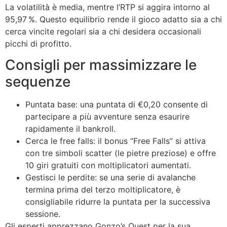
La volatilità è media, mentre l’RTP si aggira intorno al
95,97 %. Questo equilibrio rende il gioco adatto sia a chi
cerca vincite regolari sia a chi desidera occasionali
picchi di profitto.
Consigli per massimizzare le
sequenze
Puntata base: una puntata di €0,20 consente di
partecipare a più avventure senza esaurire
rapidamente il bankroll.
Cerca le free falls: il bonus “Free Falls” si attiva
con tre simboli scatter (le pietre preziose) e offre
10 giri gratuiti con moltiplicatori aumentati.
Gestisci le perdite: se una serie di avalanche
termina prima del terzo moltiplicatore, è
consigliabile ridurre la puntata per la successiva
sessione.
Gli esperti apprezzano Gonzo’s Quest per la sua