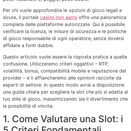
Per chi vuole approfondire le opzioni di gioco legali e
sicure, il portale
casino non aams
offre una panoramica
completa delle piattaforme autorizzate. Qui è possibile
verificare la licenza, le misure di sicurezza e le politiche
di gioco responsabile di ogni operatore, senza doversi
affidare a fonti dubbie.
Questo articolo vuole essere la risposta pratica a quella
confusione. Utilizzeremo criteri oggettivi – RTP,
volatilità, bonus, compatibilità mobile e reputazione del
provider – e li affiancheremo alle opinioni raccolte da
esperti di settore. In questo modo avrai a disposizione
una guida chiara per scegliere la slot che più si adatta al
tuo stile di gioco, massimizzando sia il divertimento che
le possibilità di vincita.
1. Come Valutare una Slot: i
5 Criteri Fondamentali