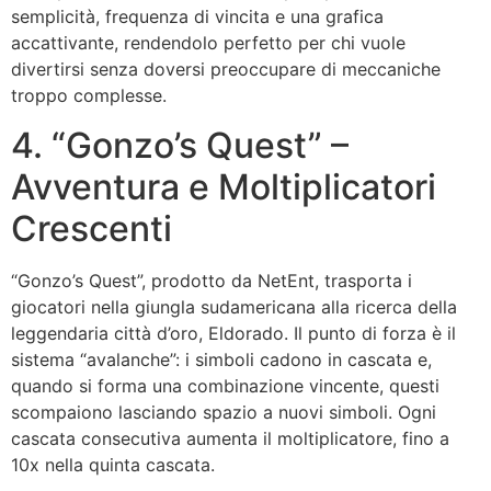
semplicità, frequenza di vincita e una grafica
accattivante, rendendolo perfetto per chi vuole
divertirsi senza doversi preoccupare di meccaniche
troppo complesse.
4. “Gonzo’s Quest” –
Avventura e Moltiplicatori
Crescenti
“Gonzo’s Quest”, prodotto da NetEnt, trasporta i
giocatori nella giungla sudamericana alla ricerca della
leggendaria città d’oro, Eldorado. Il punto di forza è il
sistema “avalanche”: i simboli cadono in cascata e,
quando si forma una combinazione vincente, questi
scompaiono lasciando spazio a nuovi simboli. Ogni
cascata consecutiva aumenta il moltiplicatore, fino a
10x nella quinta cascata.