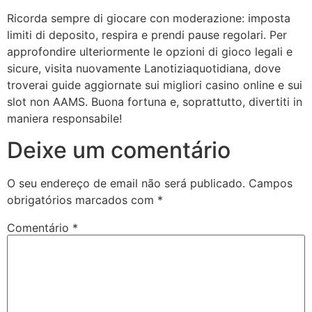
Ricorda sempre di giocare con moderazione: imposta
limiti di deposito, respira e prendi pause regolari. Per
approfondire ulteriormente le opzioni di gioco legali e
sicure, visita nuovamente Lanotiziaquotidiana, dove
troverai guide aggiornate sui migliori casino online e sui
slot non AAMS. Buona fortuna e, soprattutto, divertiti in
maniera responsabile!
Deixe um comentário
O seu endereço de email não será publicado.
Campos
obrigatórios marcados com
*
Comentário
*