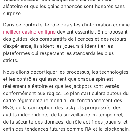
aléatoire et que les gains annoncés sont honorés sans
surprise.
Dans ce contexte, le rôle des sites d’information comme
meilleur casino en ligne
devient essentiel. En proposant
des guides, des comparatifs de licences et des retours
d’expérience, ils aident les joueurs à identifier les
plateformes qui respectent les standards les plus
stricts.
Nous allons décortiquer les processus, les technologies
et les contrôles qui assurent que chaque spin est
réellement aléatoire et que les jackpots sont versés
conformément aux règles. Le plan s’articulera autour du
cadre réglementaire mondial, du fonctionnement des
RNG, de la conception des jackpots progressifs, des
audits indépendants, de la surveillance en temps réel,
de la sécurité des données, du rôle actif des joueurs, et
enfin des tendances futures comme l’IA et la blockchain.