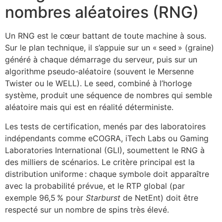
nombres aléatoires (RNG)
Un RNG est le cœur battant de toute machine à sous.
Sur le plan technique, il s’appuie sur un « seed » (graine)
généré à chaque démarrage du serveur, puis sur un
algorithme pseudo‑aléatoire (souvent le Mersenne
Twister ou le WELL). Le seed, combiné à l’horloge
système, produit une séquence de nombres qui semble
aléatoire mais qui est en réalité déterministe.
Les tests de certification, menés par des laboratoires
indépendants comme eCOGRA, iTech Labs ou Gaming
Laboratories International (GLI), soumettent le RNG à
des milliers de scénarios. Le critère principal est la
distribution uniforme : chaque symbole doit apparaître
avec la probabilité prévue, et le RTP global (par
exemple 96,5 % pour
Starburst
de NetEnt) doit être
respecté sur un nombre de spins très élevé.