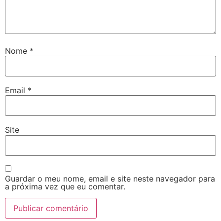
Nome
*
Email
*
Site
Guardar o meu nome, email e site neste navegador para
a próxima vez que eu comentar.