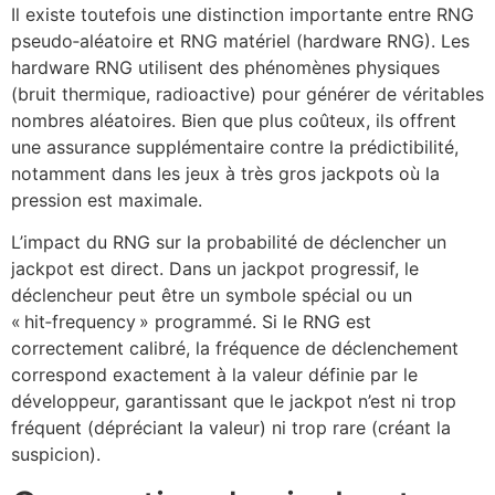
Il existe toutefois une distinction importante entre RNG
pseudo‑aléatoire et RNG matériel (hardware RNG). Les
hardware RNG utilisent des phénomènes physiques
(bruit thermique, radioactive) pour générer de véritables
nombres aléatoires. Bien que plus coûteux, ils offrent
une assurance supplémentaire contre la prédictibilité,
notamment dans les jeux à très gros jackpots où la
pression est maximale.
L’impact du RNG sur la probabilité de déclencher un
jackpot est direct. Dans un jackpot progressif, le
déclencheur peut être un symbole spécial ou un
« hit‑frequency » programmé. Si le RNG est
correctement calibré, la fréquence de déclenchement
correspond exactement à la valeur définie par le
développeur, garantissant que le jackpot n’est ni trop
fréquent (dépréciant la valeur) ni trop rare (créant la
suspicion).