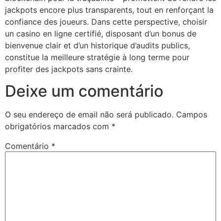
jackpots encore plus transparents, tout en renforçant la
confiance des joueurs. Dans cette perspective, choisir
un casino en ligne certifié, disposant d’un bonus de
bienvenue clair et d’un historique d’audits publics,
constitue la meilleure stratégie à long terme pour
profiter des jackpots sans crainte.
Deixe um comentário
O seu endereço de email não será publicado.
Campos
obrigatórios marcados com
*
Comentário
*