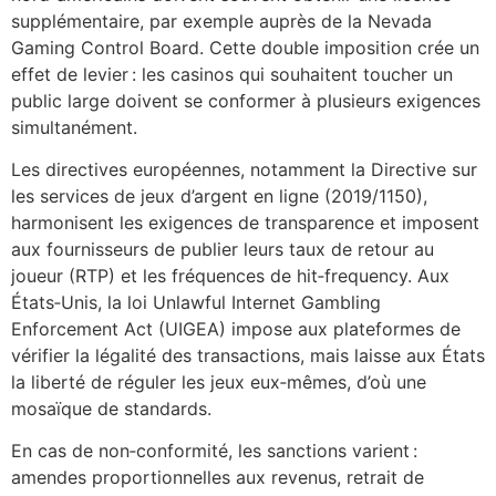
supplémentaire, par exemple auprès de la Nevada
Gaming Control Board. Cette double imposition crée un
effet de levier : les casinos qui souhaitent toucher un
public large doivent se conformer à plusieurs exigences
simultanément.
Les directives européennes, notamment la Directive sur
les services de jeux d’argent en ligne (2019/1150),
harmonisent les exigences de transparence et imposent
aux fournisseurs de publier leurs taux de retour au
joueur (RTP) et les fréquences de hit‑frequency. Aux
États‑Unis, la loi Unlawful Internet Gambling
Enforcement Act (UIGEA) impose aux plateformes de
vérifier la légalité des transactions, mais laisse aux États
la liberté de réguler les jeux eux‑mêmes, d’où une
mosaïque de standards.
En cas de non‑conformité, les sanctions varient :
amendes proportionnelles aux revenus, retrait de