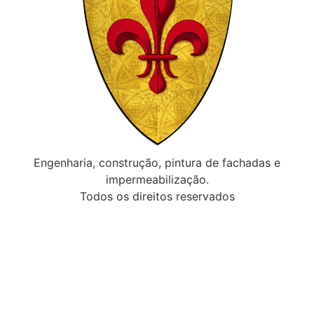
Engenharia, construção, pintura de fachadas e
impermeabilização.
Todos os direitos reservados