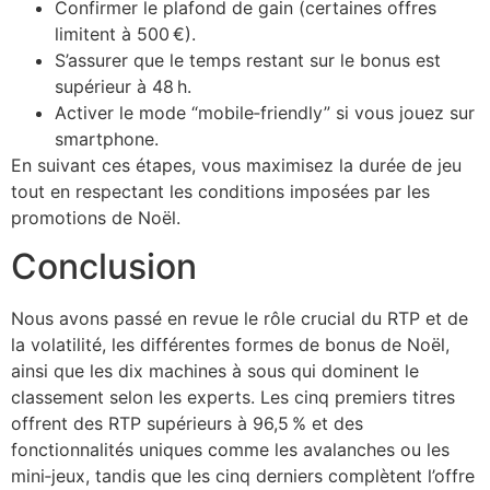
Confirmer le plafond de gain (certaines offres
limitent à 500 €).
S’assurer que le temps restant sur le bonus est
supérieur à 48 h.
Activer le mode “mobile‑friendly” si vous jouez sur
smartphone.
En suivant ces étapes, vous maximisez la durée de jeu
tout en respectant les conditions imposées par les
promotions de Noël.
Conclusion
Nous avons passé en revue le rôle crucial du RTP et de
la volatilité, les différentes formes de bonus de Noël,
ainsi que les dix machines à sous qui dominent le
classement selon les experts. Les cinq premiers titres
offrent des RTP supérieurs à 96,5 % et des
fonctionnalités uniques comme les avalanches ou les
mini‑jeux, tandis que les cinq derniers complètent l’offre