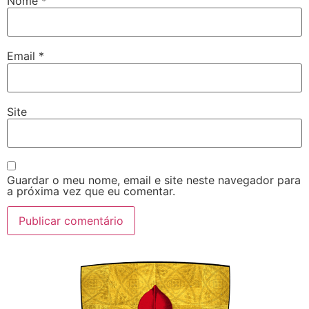
Nome
*
Email
*
Site
Guardar o meu nome, email e site neste navegador para
a próxima vez que eu comentar.