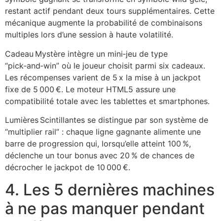
restant actif pendant deux tours supplémentaires. Cette
mécanique augmente la probabilité de combinaisons
multiples lors d’une session à haute volatilité.
Cadeau Mystère intègre un mini‑jeu de type
“pick‑and‑win” où le joueur choisit parmi six cadeaux.
Les récompenses varient de 5 x la mise à un jackpot
fixe de 5 000 €. Le moteur HTML5 assure une
compatibilité totale avec les tablettes et smartphones.
Lumières Scintillantes se distingue par son système de
“multiplier rail” : chaque ligne gagnante alimente une
barre de progression qui, lorsqu’elle atteint 100 %,
déclenche un tour bonus avec 20 % de chances de
décrocher le jackpot de 10 000 €.
4. Les 5 dernières machines
à ne pas manquer pendant