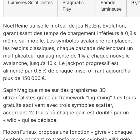
Lumières Scintillantes
Pragmatic
Parade
97,
Play
lumineuse
Noël Reine utilise le moteur de jeu NetEnt Evolution,
garantissant des temps de chargement inférieurs à 0,8 s
même sur mobile. Les symboles avalanche remplacent
les respins classiques, chaque cascade déclenchant un
multiplicateur qui augmente de 1 % à chaque nouvelle
avalanche, jusqu’à 10 x. Le jackpot progressif est
alimenté par 0,5 % de chaque mise, offrant aujourd’hui
plus de 150 000 €.
Sapin Magique mise sur des graphismes 3D
ultra‑réalistes grâce au framework “Lightning”. Les tours
gratuits s’activent avec trois symboles scatter,
accordant 12 tours où chaque gain est doublé par un
« wild » qui se déplace.
Flocon Furieux propose une fonction « givre » : chaque
symbole gagnant se transforme en symbole wild gelé,