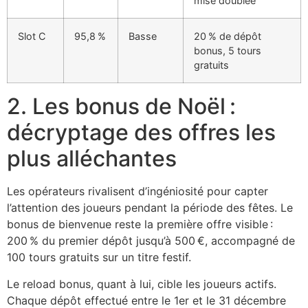
mise doublée
Slot C
95,8 %
Basse
20 % de dépôt
bonus, 5 tours
gratuits
2. Les bonus de Noël :
décryptage des offres les
plus alléchantes
Les opérateurs rivalisent d’ingéniosité pour capter
l’attention des joueurs pendant la période des fêtes. Le
bonus de bienvenue reste la première offre visible :
200 % du premier dépôt jusqu’à 500 €, accompagné de
100 tours gratuits sur un titre festif.
Le reload bonus, quant à lui, cible les joueurs actifs.
Chaque dépôt effectué entre le 1er et le 31 décembre