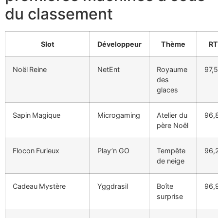
du classement
Slot
Développeur
Thème
RT
Noël Reine
NetEnt
Royaume
97,
des
glaces
Sapin Magique
Microgaming
Atelier du
96,
père Noël
Flocon Furieux
Play’n GO
Tempête
96,
de neige
Cadeau Mystère
Yggdrasil
Boîte
96,
surprise