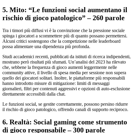
5. Mito: “Le funzioni social aumentano il
rischio di gioco patologico” – 260 parole
Tra i timori più diffusi vi è la convinzione che la pressione sociale
spinga i giocatori a scommettere più di quanto possano permettersi.
Alcuni critici sostengono che la competizione nelle leaderboard
possa alimentare una dipendenza più profonda.
Studi accademici recenti, pubblicati da istituti di ricerca indipendenti,
mostrano però risultati più sfumati. Un’analisi del 2023 ha rilevato
che, sebbene la frequenza di gioco aumenti leggermente nelle
community attive, il livello di spesa media per sessione non supera
quello dei giocatori solitari. Inoltre, le piattaforme più responsabili
hanno introdotto misure di mitigazione: limiti di messaggi
giornalieri, filtri per contenuti aggressivi e opzioni di auto‑esclusione
direttamente accessibili dalla chat.
Le funzioni social, se gestite correttamente, possono persino ridurre
il rischio di gioco patologico, offrendo canali di supporto reciproco.
6. Realtà: Social gaming come strumento
di gioco responsabile – 300 parole