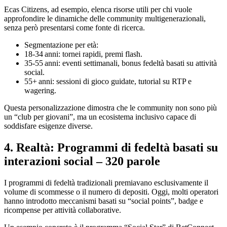
Ecas Citizens, ad esempio, elenca risorse utili per chi vuole
approfondire le dinamiche delle community multigenerazionali,
senza però presentarsi come fonte di ricerca.
Segmentazione per età:
18‑34 anni: tornei rapidi, premi flash.
35‑55 anni: eventi settimanali, bonus fedeltà basati su attività
social.
55+ anni: sessioni di gioco guidate, tutorial su RTP e
wagering.
Questa personalizzazione dimostra che le community non sono più
un “club per giovani”, ma un ecosistema inclusivo capace di
soddisfare esigenze diverse.
4. Realtà: Programmi di fedeltà basati su
interazioni social – 320 parole
I programmi di fedeltà tradizionali premiavano esclusivamente il
volume di scommesse o il numero di depositi. Oggi, molti operatori
hanno introdotto meccanismi basati su “social points”, badge e
ricompense per attività collaborative.