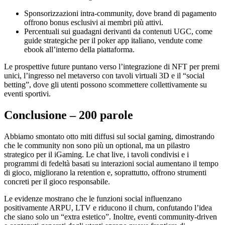
Sponsorizzazioni intra‑community, dove brand di pagamento
offrono bonus esclusivi ai membri più attivi.
Percentuali sui guadagni derivanti da contenuti UGC, come
guide strategiche per il poker app italiano, vendute come
ebook all’interno della piattaforma.
Le prospettive future puntano verso l’integrazione di NFT per premi
unici, l’ingresso nel metaverso con tavoli virtuali 3D e il “social
betting”, dove gli utenti possono scommettere collettivamente su
eventi sportivi.
Conclusione – 200 parole
Abbiamo smontato otto miti diffusi sul social gaming, dimostrando
che le community non sono più un optional, ma un pilastro
strategico per il iGaming. Le chat live, i tavoli condivisi e i
programmi di fedeltà basati su interazioni social aumentano il tempo
di gioco, migliorano la retention e, soprattutto, offrono strumenti
concreti per il gioco responsabile.
Le evidenze mostrano che le funzioni social influenzano
positivamente ARPU, LTV e riducono il churn, confutando l’idea
che siano solo un “extra estetico”. Inoltre, eventi community‑driven