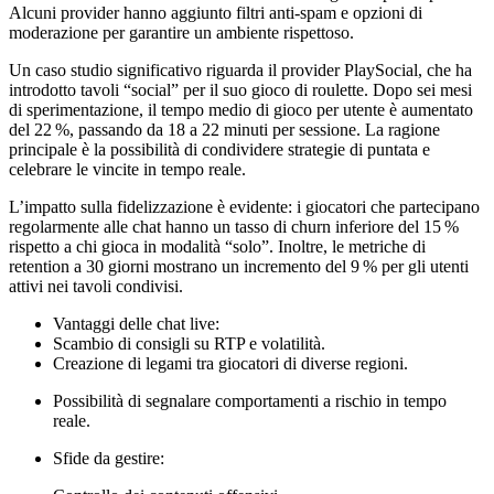
Alcuni provider hanno aggiunto filtri anti‑spam e opzioni di
moderazione per garantire un ambiente rispettoso.
Un caso studio significativo riguarda il provider PlaySocial, che ha
introdotto tavoli “social” per il suo gioco di roulette. Dopo sei mesi
di sperimentazione, il tempo medio di gioco per utente è aumentato
del 22 %, passando da 18 a 22 minuti per sessione. La ragione
principale è la possibilità di condividere strategie di puntata e
celebrare le vincite in tempo reale.
L’impatto sulla fidelizzazione è evidente: i giocatori che partecipano
regolarmente alle chat hanno un tasso di churn inferiore del 15 %
rispetto a chi gioca in modalità “solo”. Inoltre, le metriche di
retention a 30 giorni mostrano un incremento del 9 % per gli utenti
attivi nei tavoli condivisi.
Vantaggi delle chat live:
Scambio di consigli su RTP e volatilità.
Creazione di legami tra giocatori di diverse regioni.
Possibilità di segnalare comportamenti a rischio in tempo
reale.
Sfide da gestire: