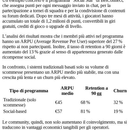
Un esempio concreto è il programma “Social Star” di BetConnect,
che assegna punti per ogni messaggio inviato in chat, per la
partecipazione a tornei di squadra e per la condivisione di contenuti
su forum dedicati. Dopo tre mesi di attività, i giocatori hanno
accumulato un totale di 1,2 milioni di punti, convertibili in giri
gratuiti, crediti di gioco o upgrade di livello.
L’analisi dei risultati mostra che i membri più attivi nel programma
hanno un ARPU (Average Revenue Per User) superiore del 27 %
rispetto ai non partecipanti. Inoltre, il tasso di retention a 90 giorni è
aumentato del 13 % grazie al senso di appartenenza generato dalle
ricompense social.
In confronto, i sistemi tradizionali basati solo su volume di
scommesse presentano un ARPU medio più stabile, ma con una
crescita più lenta e un churn più elevato.
ARPU
Retention a
Tipo di programma
Churn
medio
90 gg
Tradizionale (solo
€45
68 %
32 %
scommesse)
Social‑based
€57
81 %
19 %
Le community, quindi, non solo aumentano il coinvolgimento, ma si
traducono in vantaggi economici tangibili per gli operatori.