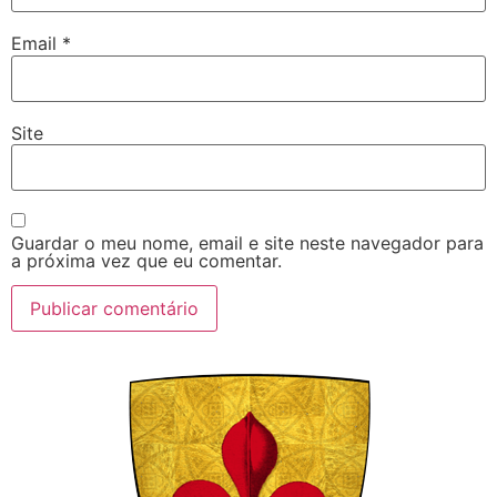
Email
*
Site
Guardar o meu nome, email e site neste navegador para
a próxima vez que eu comentar.