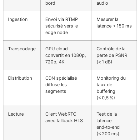
bord
audio
Ingestion
Envoi via RTMP
Mesurer la
sécurisé vers le
latence < 150 ms
edge node
Transcodage
GPU cloud
Contrôle de la
convertit en 1080p,
perte de PSNR
720p, 4K
(< 1 dB)
Distribution
CDN spécialisé
Monitoring du
diffuse les
taux de
segments
buffering
(< 0,5 %)
Lecture
Client WebRTC
Test de la
avec fallback HLS
latence
end‑to‑end
(< 200 ms)