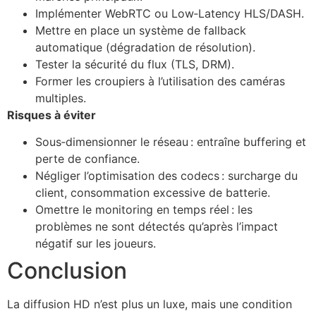
Implémenter WebRTC ou Low‑Latency HLS/DASH.
Mettre en place un système de fallback
automatique (dégradation de résolution).
Tester la sécurité du flux (TLS, DRM).
Former les croupiers à l’utilisation des caméras
multiples.
Risques à éviter
Sous‑dimensionner le réseau : entraîne buffering et
perte de confiance.
Négliger l’optimisation des codecs : surcharge du
client, consommation excessive de batterie.
Omettre le monitoring en temps réel : les
problèmes ne sont détectés qu’après l’impact
négatif sur les joueurs.
Conclusion
La diffusion HD n’est plus un luxe, mais une condition