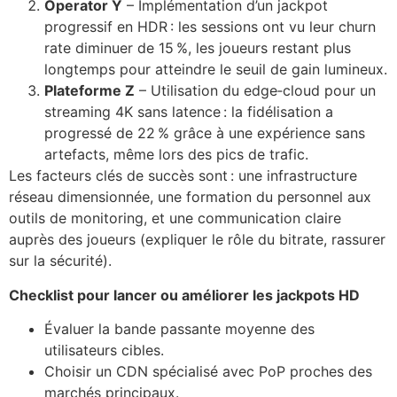
Operator Y
– Implémentation d’un jackpot
progressif en HDR : les sessions ont vu leur churn
rate diminuer de 15 %, les joueurs restant plus
longtemps pour atteindre le seuil de gain lumineux.
Plateforme Z
– Utilisation du edge‑cloud pour un
streaming 4K sans latence : la fidélisation a
progressé de 22 % grâce à une expérience sans
artefacts, même lors des pics de trafic.
Les facteurs clés de succès sont : une infrastructure
réseau dimensionnée, une formation du personnel aux
outils de monitoring, et une communication claire
auprès des joueurs (expliquer le rôle du bitrate, rassurer
sur la sécurité).
Checklist pour lancer ou améliorer les jackpots HD
Évaluer la bande passante moyenne des
utilisateurs cibles.
Choisir un CDN spécialisé avec PoP proches des
marchés principaux.