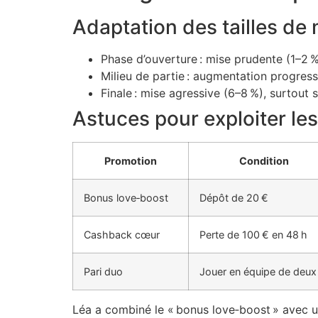
Adaptation des tailles de
Phase d’ouverture : mise prudente (1–2 %
Milieu de partie : augmentation progress
Finale : mise agressive (6–8 %), surtout s
Astuces pour exploiter les
Promotion
Condition
Bonus love‑boost
Dépôt de 20 €
Cashback cœur
Perte de 100 € en 48 h
Pari duo
Jouer en équipe de deux
Léa a combiné le « bonus love‑boost » avec une