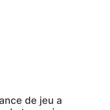
ance de jeu a