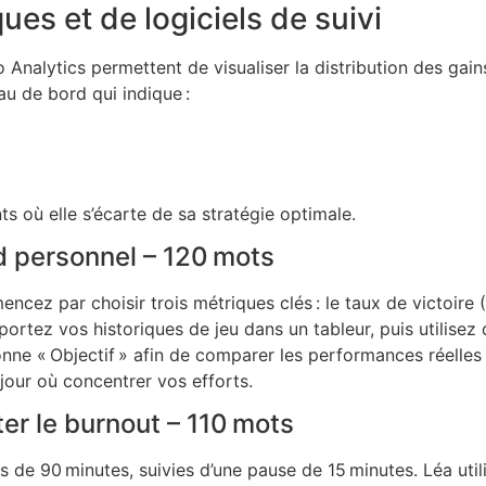
iques et de logiciels de suivi
alytics permettent de visualiser la distribution des gains,
au de bord qui indique :
ts où elle s’écarte de sa stratégie optimale.
d personnel – 120 mots
ncez par choisir trois métriques clés : le taux de victoire
portez vos historiques de jeu dans un tableur, puis utilisez
ne « Objectif » afin de comparer les performances réelles 
jour où concentrer vos efforts.
ter le burnout – 110 mots
 de 90 minutes, suivies d’une pause de 15 minutes. Léa util