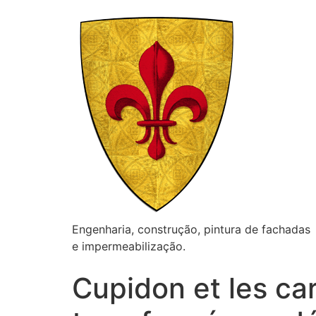
Engenharia, construção, pintura de fachadas
e impermeabilização.
Cupidon et les ca