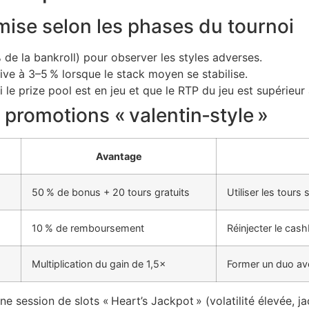
 mise selon les phases du tournoi
 de la bankroll) pour observer les styles adverses.
ive à 3–5 % lorsque le stack moyen se stabilise.
i le prize pool est en jeu et que le RTP du jeu est supérieur
 promotions « valentin‑style »
Avantage
50 % de bonus + 20 tours gratuits
Utiliser les tours
10 % de remboursement
Réinjecter le cas
Multiplication du gain de 1,5×
Former un duo ave
 session de slots « Heart’s Jackpot » (volatilité élevée, ja