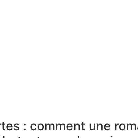
rtes : comment une rom