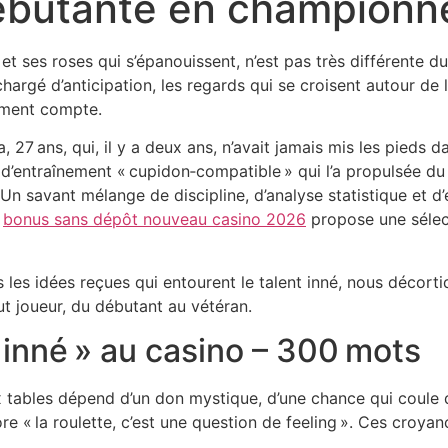
ébutante en championne
et ses roses qui s’épanouissent, n’est pas très différente du
 chargé d’anticipation, les regards qui se croisent autour de l
ement compte.
27 ans, qui, il y a deux ans, n’avait jamais mis les pieds 
 d’entraînement « cupidon‑compatible » qui l’a propulsée d
 Un savant mélange de discipline, d’analyse statistique et d
e
bonus sans dépôt nouveau casino 2026
propose une sélec
ns les idées reçues qui entourent le talent inné, nous décor
ut joueur, du débutant au vétéran.
 inné » au casino – 300 mots
 tables dépend d’un don mystique, d’une chance qui coule da
core « la roulette, c’est une question de feeling ». Ces croy