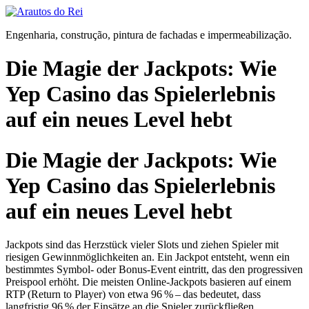
Skip
to
Engenharia, construção, pintura de fachadas e impermeabilização.
content
Die Magie der Jackpots: Wie
Yep Casino das Spielerlebnis
auf ein neues Level hebt
Die Magie der Jackpots: Wie
Yep Casino das Spielerlebnis
auf ein neues Level hebt
Jackpots sind das Herzstück vieler Slots und ziehen Spieler mit
riesigen Gewinnmöglichkeiten an. Ein Jackpot entsteht, wenn ein
bestimmtes Symbol‑ oder Bonus‑Event eintritt, das den progressiven
Preispool erhöht. Die meisten Online‑Jackpots basieren auf einem
RTP (Return to Player) von etwa 96 % – das bedeutet, dass
langfristig 96 % der Einsätze an die Spieler zurückfließen.