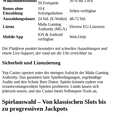
Willkommensbonus
50 % bis 150 €
50 Freispiele
Bonus ohne
10 €
Selten verfügbar
Einzahlung
Sofortguthaben
Auszahlungsdauer
24 Std. (E‑Wallet)
48‑72 Std.
Malta Gaming
Lizenz
Diverse EU‑Lizenzen
Authority (MGA)
iOS & Android
Mobile App
Web‑Only
verfügbar
Die Plattform punktet besonders mit schnellen
Auszahlungen
und
einem
Live‑Support
, der rund um die Uhr erreichbar ist.
Sicherheit und Lizenzierung
Yep Casino operiert unter der strengen Aufsicht der Malta Gaming
Authority. Das garantiert faire Spielbedingungen, regelmäßige
Audits und den Schutz Ihrer Daten. Spieler können zudem von
verantwortungsvollem Spielen profitieren: Limits lassen sich
jederzeit setzen, und das Casino bietet Selbstsperr‑Tools an.
Spielauswahl – Von klassischen Slots bis
zu progressiven Jackpots