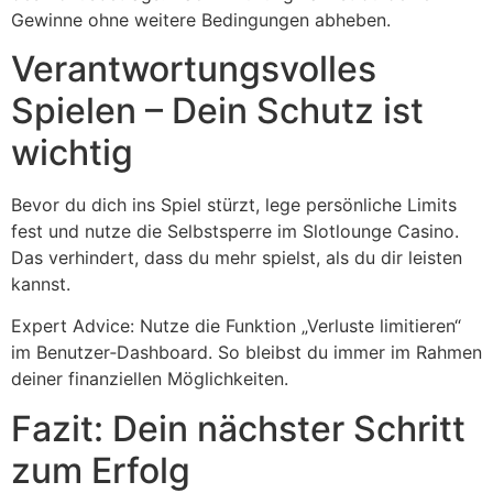
Gewinne ohne weitere Bedingungen abheben.
Verantwortungsvolles
Spielen – Dein Schutz ist
wichtig
Bevor du dich ins Spiel stürzt, lege persönliche Limits
fest und nutze die Selbstsperre im Slotlounge Casino.
Das verhindert, dass du mehr spielst, als du dir leisten
kannst.
Expert Advice: Nutze die Funktion „Verluste limitieren“
im Benutzer‑Dashboard. So bleibst du immer im Rahmen
deiner finanziellen Möglichkeiten.
Fazit: Dein nächster Schritt
zum Erfolg