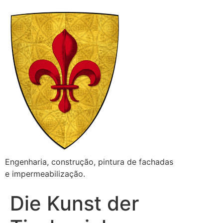
Engenharia, construção, pintura de fachadas
e impermeabilização.
Die Kunst der