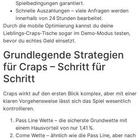
Spielbedingungen garantiert.
Schnelle Auszahlungen – viele Anfragen werden
innerhalb von 24 Stunden bearbeitet.
Durch die mobile Optimierung kannst du deine
Lieblings‑Craps‑Tische sogar im Demo‑Modus testen,
bevor du echtes Geld einsetzt.
Grundlegende Strategien
für Craps – Schritt für
Schritt
Craps wirkt auf den ersten Blick komplex, aber mit einer
klaren Vorgehensweise lässt sich das Spiel wesentlich
kontrollieren.
Pass Line Wette – die sicherste Grundwette mit
einem Hausvorteil von nur 1,41 %.
Come Wette – ähnlich wie die Pass Line, aber nach