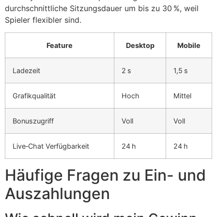
durchschnittliche Sitzungsdauer um bis zu 30 %, weil
Spieler flexibler sind.
Feature
Desktop
Mobile
Ladezeit
2 s
1,5 s
Grafikqualität
Hoch
Mittel
Bonuszugriff
Voll
Voll
Live‑Chat Verfügbarkeit
24 h
24 h
Häufige Fragen zu Ein- und
Auszahlungen