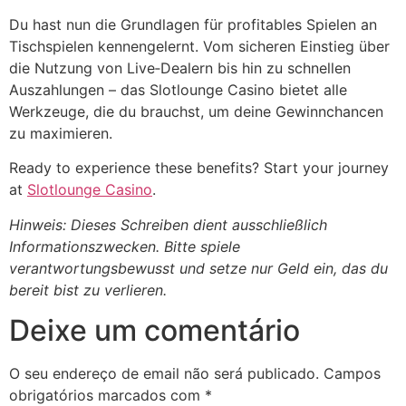
Du hast nun die Grundlagen für profitables Spielen an
Tischspielen kennengelernt. Vom sicheren Einstieg über
die Nutzung von Live‑Dealern bis hin zu schnellen
Auszahlungen – das Slotlounge Casino bietet alle
Werkzeuge, die du brauchst, um deine Gewinnchancen
zu maximieren.
Ready to experience these benefits? Start your journey
at
Slotlounge Casino
.
Hinweis: Dieses Schreiben dient ausschließlich
Informationszwecken. Bitte spiele
verantwortungsbewusst und setze nur Geld ein, das du
bereit bist zu verlieren.
Deixe um comentário
O seu endereço de email não será publicado.
Campos
obrigatórios marcados com
*