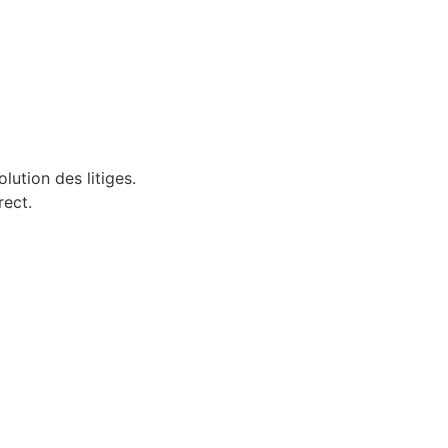
lution des litiges.
rect.