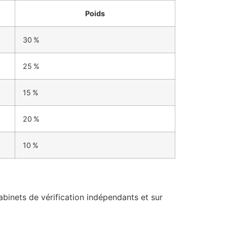
Poids
30 %
25 %
15 %
20 %
10 %
abinets de vérification indépendants et sur