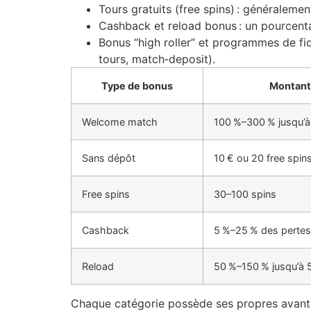
Tours gratuits (free spins) : généraleme
Cashback et reload bonus : un pourcenta
Bonus “high roller” et programmes de fid
tours, match‑deposit).
Type de bonus
Montant
Welcome match
100 %–300 % jusqu’à
Sans dépôt
10 € ou 20 free spin
Free spins
30–100 spins
Cashback
5 %–25 % des pertes
Reload
50 %–150 % jusqu’à 
Chaque catégorie possède ses propres avantage