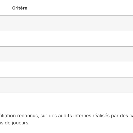
Critère
liation reconnus, sur des audits internes réalisés par des c
ms de joueurs.