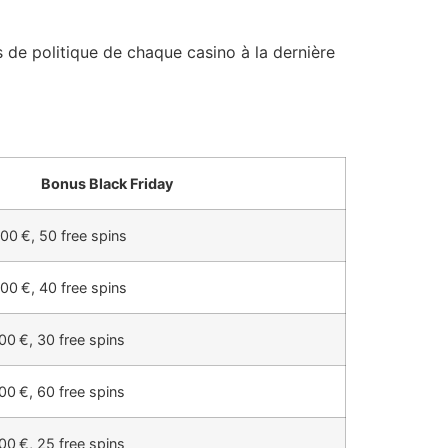
 de politique de chaque casino à la dernière
Bonus Black Friday
00 €, 50 free spins
00 €, 40 free spins
00 €, 30 free spins
00 €, 60 free spins
00 €, 25 free spins