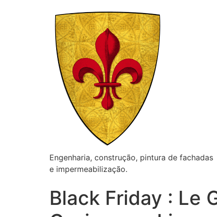
Engenharia, construção, pintura de fachadas
e impermeabilização.
Black Friday : Le