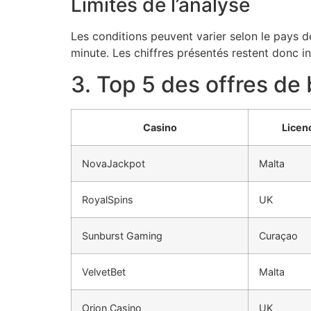
Limites de l’analyse
Les conditions peuvent varier selon le pays d
minute. Les chiffres présentés restent donc in
3. Top 5 des offres de
Casino
Licen
NovaJackpot
Malta
RoyalSpins
UK
Sunburst Gaming
Curaçao
VelvetBet
Malta
Orion Casino
UK