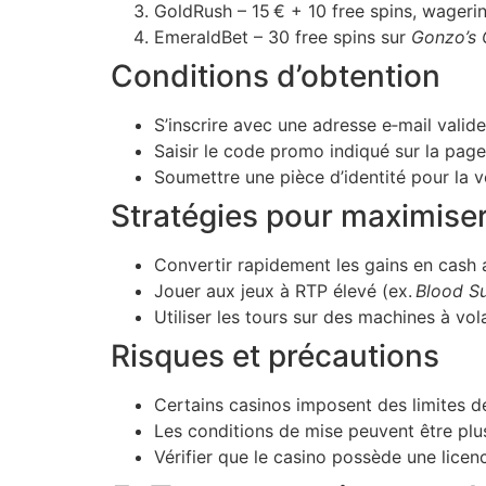
GoldRush – 15 € + 10 free spins, wagering
EmeraldBet – 30 free spins sur
Gonzo’s 
Conditions d’obtention
S’inscrire avec une adresse e‑mail valide
Saisir le code promo indiqué sur la pag
Soumettre une pièce d’identité pour la vé
Stratégies pour maximiser
Convertir rapidement les gains en cash av
Jouer aux jeux à RTP élevé (ex.
Blood S
Utiliser les tours sur des machines à vola
Risques et précautions
Certains casinos imposent des limites de 
Les conditions de mise peuvent être plu
Vérifier que le casino possède une licen