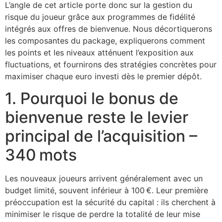
L’angle de cet article porte donc sur la gestion du
risque du joueur grâce aux programmes de fidélité
intégrés aux offres de bienvenue. Nous décortiquerons
les composantes du package, expliquerons comment
les points et les niveaux atténuent l’exposition aux
fluctuations, et fournirons des stratégies concrètes pour
maximiser chaque euro investi dès le premier dépôt.
1. Pourquoi le bonus de
bienvenue reste le levier
principal de l’acquisition –
340 mots
Les nouveaux joueurs arrivent généralement avec un
budget limité, souvent inférieur à 100 €. Leur première
préoccupation est la sécurité du capital : ils cherchent à
minimiser le risque de perdre la totalité de leur mise