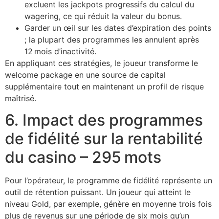
excluent les jackpots progressifs du calcul du
wagering, ce qui réduit la valeur du bonus.
Garder un œil sur les dates d’expiration des points
; la plupart des programmes les annulent après
12 mois d’inactivité.
En appliquant ces stratégies, le joueur transforme le
welcome package en une source de capital
supplémentaire tout en maintenant un profil de risque
maîtrisé.
6. Impact des programmes
de fidélité sur la rentabilité
du casino – 295 mots
Pour l’opérateur, le programme de fidélité représente un
outil de rétention puissant. Un joueur qui atteint le
niveau Gold, par exemple, génère en moyenne trois fois
plus de revenus sur une période de six mois qu’un