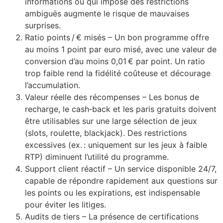
informations ou qui impose des restrictions
ambiguës augmente le risque de mauvaises
surprises.
Ratio points / € misés – Un bon programme offre
au moins 1 point par euro misé, avec une valeur de
conversion d’au moins 0,01 € par point. Un ratio
trop faible rend la fidélité coûteuse et décourage
l’accumulation.
Valeur réelle des récompenses – Les bonus de
recharge, le cash‑back et les paris gratuits doivent
être utilisables sur une large sélection de jeux
(slots, roulette, blackjack). Des restrictions
excessives (ex. : uniquement sur les jeux à faible
RTP) diminuent l’utilité du programme.
Support client réactif – Un service disponible 24/7,
capable de répondre rapidement aux questions sur
les points ou les expirations, est indispensable
pour éviter les litiges.
Audits de tiers – La présence de certifications