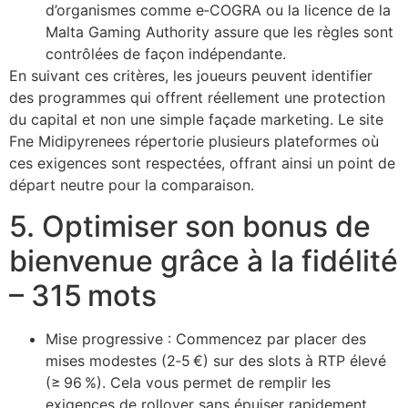
d’organismes comme e‑COGRA ou la licence de la
Malta Gaming Authority assure que les règles sont
contrôlées de façon indépendante.
En suivant ces critères, les joueurs peuvent identifier
des programmes qui offrent réellement une protection
du capital et non une simple façade marketing. Le site
Fne Midipyrenees répertorie plusieurs plateformes où
ces exigences sont respectées, offrant ainsi un point de
départ neutre pour la comparaison.
5. Optimiser son bonus de
bienvenue grâce à la fidélité
– 315 mots
Mise progressive : Commencez par placer des
mises modestes (2‑5 €) sur des slots à RTP élevé
(≥ 96 %). Cela vous permet de remplir les
exigences de rollover sans épuiser rapidement