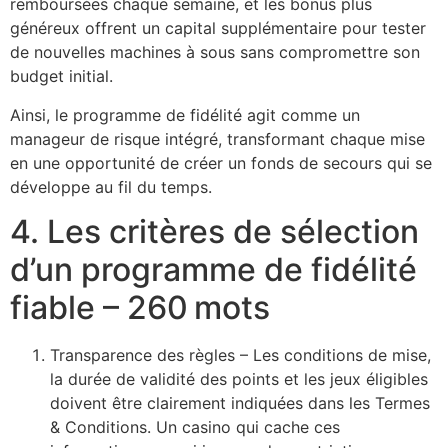
remboursées chaque semaine, et les bonus plus
généreux offrent un capital supplémentaire pour tester
de nouvelles machines à sous sans compromettre son
budget initial.
Ainsi, le programme de fidélité agit comme un
manageur de risque intégré, transformant chaque mise
en une opportunité de créer un fonds de secours qui se
développe au fil du temps.
4. Les critères de sélection
d’un programme de fidélité
fiable – 260 mots
Transparence des règles – Les conditions de mise,
la durée de validité des points et les jeux éligibles
doivent être clairement indiquées dans les Termes
& Conditions. Un casino qui cache ces