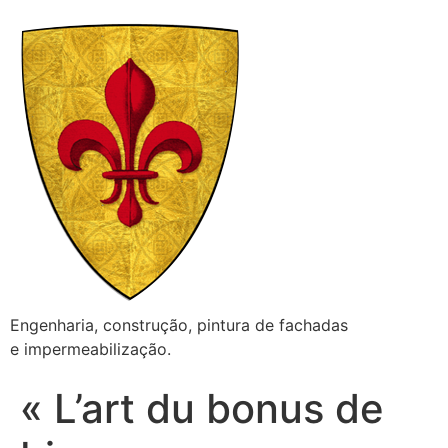
Engenharia, construção, pintura de fachadas
e impermeabilização.
« L’art du bonus de