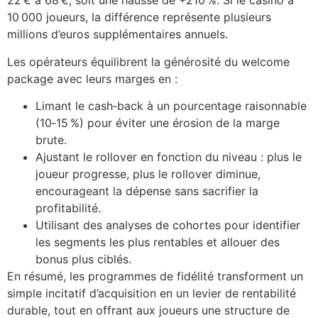
22 € à 68 €, soit une hausse de +210 %. Si le casino a
10 000 joueurs, la différence représente plusieurs
millions d’euros supplémentaires annuels.
Les opérateurs équilibrent la générosité du welcome
package avec leurs marges en :
Limant le cash‑back à un pourcentage raisonnable
(10‑15 %) pour éviter une érosion de la marge
brute.
Ajustant le rollover en fonction du niveau : plus le
joueur progresse, plus le rollover diminue,
encourageant la dépense sans sacrifier la
profitabilité.
Utilisant des analyses de cohortes pour identifier
les segments les plus rentables et allouer des
bonus plus ciblés.
En résumé, les programmes de fidélité transforment un
simple incitatif d’acquisition en un levier de rentabilité
durable, tout en offrant aux joueurs une structure de