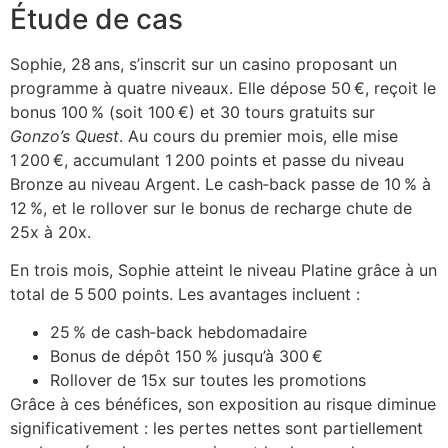
Étude de cas
Sophie, 28 ans, s’inscrit sur un casino proposant un
programme à quatre niveaux. Elle dépose 50 €, reçoit le
bonus 100 % (soit 100 €) et 30 tours gratuits sur
Gonzo’s Quest
. Au cours du premier mois, elle mise
1 200 €, accumulant 1 200 points et passe du niveau
Bronze au niveau Argent. Le cash‑back passe de 10 % à
12 %, et le rollover sur le bonus de recharge chute de
25x à 20x.
En trois mois, Sophie atteint le niveau Platine grâce à un
total de 5 500 points. Les avantages incluent :
25 % de cash‑back hebdomadaire
Bonus de dépôt 150 % jusqu’à 300 €
Rollover de 15x sur toutes les promotions
Grâce à ces bénéfices, son exposition au risque diminue
significativement : les pertes nettes sont partiellement