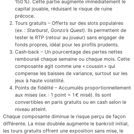
150 %). Cette partie augmente immédiatement le
capital jouable, réduisant le risque de ruine
précoce.
Tours gratuits – Offerts sur des slots populaires
(ex. :
Starburst
,
Gonzo’s Quest
). Ils permettent de
tester le RTP (retour au joueur) sans engager de
fonds propres, idéal pour les profils prudents.
Cash‑back – Un pourcentage des pertes nettes
remboursé chaque semaine ou chaque mois. Cette
composante agit comme une « coussin » qui
compense les baisses de variance, surtout sur les
jeux à haute volatilité.
Points de fidélité – Accumulés proportionnellement
aux mises (ex. : 1 point = 1 € misé). Ils sont
convertibles en paris gratuits ou en cash selon le
niveau atteint.
Chaque composante diminue le risque perçu de façon
différente. La mise doublée augmente le bankroll initial,
les tours gratuits offrent une exposition sans mise, le