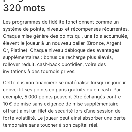
320 mots
Les programmes de fidélité fonctionnent comme un
système de points, niveaux et récompenses récurrentes.
Chaque mise génère des points qui, une fois accumulés,
élèvent le joueur à un nouveau palier (Bronze, Argent,
Or, Platine). Chaque niveau débloque des avantages
supplémentaires : bonus de recharge plus élevés,
rollover réduit, cash‑back quotidien, voire des
invitations à des tournois privés.
Cette cushion financière se matérialise lorsqu’un joueur
convertit ses points en paris gratuits ou en cash. Par
exemple, 5 000 points peuvent être échangés contre
10 € de mise sans exigence de mise supplémentaire,
offrant ainsi un filet de sécurité lors d’une session de
forte volatilité. Le joueur peut ainsi absorber une perte
temporaire sans toucher à son capital réel.