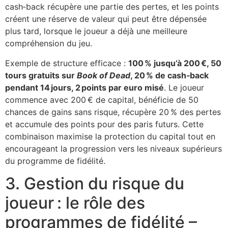
cash‑back récupère une partie des pertes, et les points
créent une réserve de valeur qui peut être dépensée
plus tard, lorsque le joueur a déjà une meilleure
compréhension du jeu.
Exemple de structure efficace :
100 % jusqu’à 200 €, 50
tours gratuits sur
Book of Dead
, 20 % de cash‑back
pendant 14 jours, 2 points par euro misé
. Le joueur
commence avec 200 € de capital, bénéficie de 50
chances de gains sans risque, récupère 20 % des pertes
et accumule des points pour des paris futurs. Cette
combinaison maximise la protection du capital tout en
encourageant la progression vers les niveaux supérieurs
du programme de fidélité.
3. Gestion du risque du
joueur : le rôle des
programmes de fidélité –