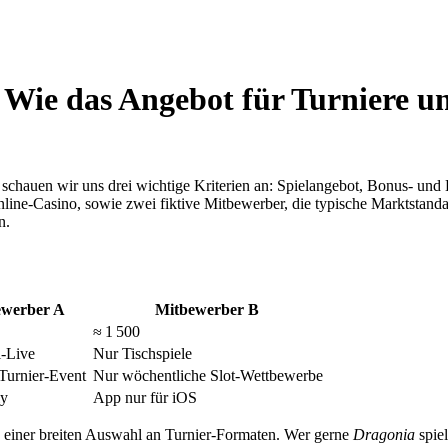
 Wie das Angebot für Turniere u
en, schauen wir uns drei wichtige Kriterien an: Spielangebot, Bonus‑
Online‑Casino, sowie zwei fiktive Mitbewerber, die typische Marktstan
n.
ewerber A
Mitbewerber B
≈ 1 500
‑Live
Nur Tischspiele
Turnier‑Event
Nur wöchentliche Slot‑Wettbewerbe
y
App nur für iOS
d einer breiten Auswahl an Turnier‑Formaten. Wer gerne
Dragonia
spiel