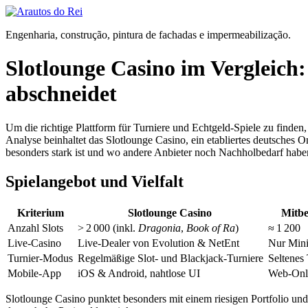
Skip
to
Engenharia, construção, pintura de fachadas e impermeabilização.
content
Slotlounge Casino im Vergleich:
abschneidet
Um die richtige Plattform für Turniere und Echtgeld‑Spiele zu find
Analyse beinhaltet das Slotlounge Casino, ein etabliertes deutsches 
besonders stark ist und wo andere Anbieter noch Nachholbedarf habe
Spielangebot und Vielfalt
Kriterium
Slotlounge Casino
Mitb
Anzahl Slots
> 2 000 (inkl.
Dragonia
,
Book of Ra
)
≈ 1 200
Live‑Casino
Live‑Dealer von Evolution & NetEnt
Nur Mini
Turnier‑Modus
Regelmäßige Slot‑ und Blackjack‑Turniere
Seltenes 
Mobile‑App
iOS & Android, nahtlose UI
Web‑Onl
Slotlounge Casino punktet besonders mit einem riesigen Portfolio un