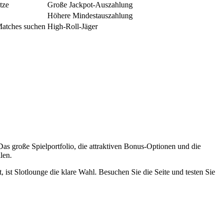
tze
Große Jackpot‑Auszahlung
Höhere Mindestauszahlung
Matches suchen
High‑Roll‑Jäger
 Das große Spielportfolio, die attraktiven Bonus‑Optionen und die
len.
, ist Slotlounge die klare Wahl. Besuchen Sie die Seite und testen Sie