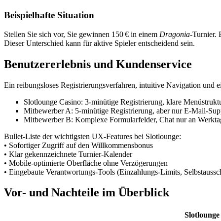
Beispielhafte Situation
Stellen Sie sich vor, Sie gewinnen 150 € in einem
Dragonia
‑Turnier.
Dieser Unterschied kann für aktive Spieler entscheidend sein.
Benutzererlebnis und Kundenservice
Ein reibungsloses Registrierungsverfahren, intuitive Navigation und 
Slotlounge Casino: 3‑minütige Registrierung, klare Menüstrukt
Mitbewerber A: 5‑minütige Registrierung, aber nur E‑Mail‑Sup
Mitbewerber B: Komplexe Formularfelder, Chat nur an Werkta
Bullet‑Liste der wichtigsten UX‑Features bei Slotlounge:
• Sofortiger Zugriff auf den Willkommensbonus
• Klar gekennzeichnete Turnier‑Kalender
• Mobile‑optimierte Oberfläche ohne Verzögerungen
• Eingebaute Verantwortungs‑Tools (Einzahlungs‑Limits, Selbstaussc
Vor- und Nachteile im Überblick
Slotlounge