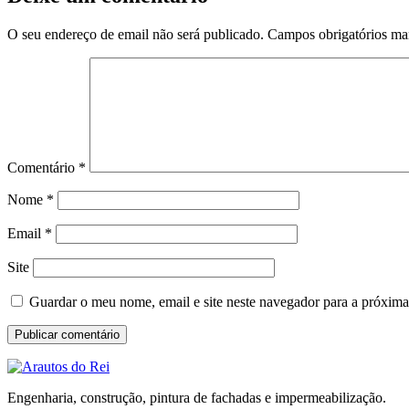
O seu endereço de email não será publicado.
Campos obrigatórios m
Comentário
*
Nome
*
Email
*
Site
Guardar o meu nome, email e site neste navegador para a próxima
Engenharia, construção, pintura de fachadas e impermeabilização.