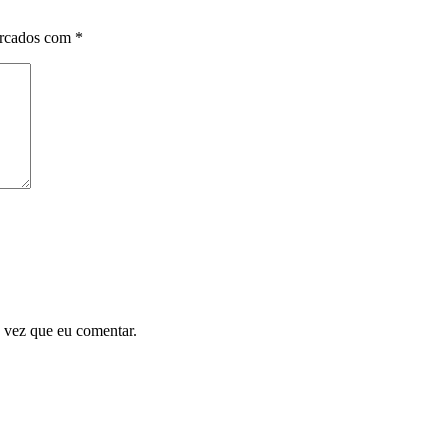
arcados com
*
 vez que eu comentar.