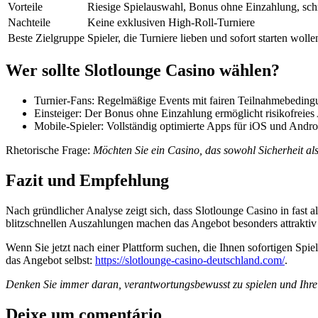
Vorteile
Riesige Spielauswahl, Bonus ohne Einzahlung, sch
Nachteile
Keine exklusiven High‑Roll‑Turniere
Beste Zielgruppe
Spieler, die Turniere lieben und sofort starten wolle
Wer sollte Slotlounge Casino wählen?
Turnier‑Fans: Regelmäßige Events mit fairen Teilnahmebeding
Einsteiger: Der Bonus ohne Einzahlung ermöglicht risikofreies
Mobile‑Spieler: Vollständig optimierte Apps für iOS und Andro
Rhetorische Frage:
Möchten Sie ein Casino, das sowohl Sicherheit al
Fazit und Empfehlung
Nach gründlicher Analyse zeigt sich, dass Slotlounge Casino in fast a
blitzschnellen Auszahlungen machen das Angebot besonders attraktiv f
Wenn Sie jetzt nach einer Plattform suchen, die Ihnen sofortigen Spie
das Angebot selbst:
https://slotlounge-casino-deutschland.com/
.
Denken Sie immer daran, verantwortungsbewusst zu spielen und Ihre E
Deixe um comentário