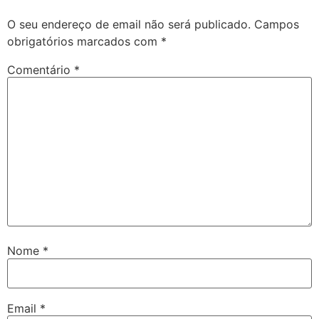
O seu endereço de email não será publicado.
Campos
obrigatórios marcados com
*
Comentário
*
Nome
*
Email
*