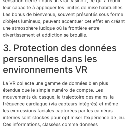
sensation d’être « dans un vrai casino », ce qui a réduit
leur capacité à appliquer les limites de mise habituelles.
Les bonus de bienvenue, souvent présentés sous forme
d’objets lumineux, peuvent accentuer cet effet en créant
une atmosphère ludique où la frontière entre
divertissement et addiction se brouille.
3. Protection des données
personnelles dans les
environnements VR
La VR collecte une gamme de données bien plus
étendue que le simple numéro de compte. Les
mouvements du casque, la trajectoire des mains, la
fréquence cardiaque (via capteurs intégrés) et même
les expressions faciales capturées par les caméras
internes sont stockés pour optimiser l’expérience de jeu.
Ces informations, classées comme données