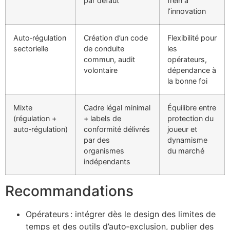
par défaut
frein à
l’innovation
Auto‑régulation
Création d’un code
Flexibilité pour
sectorielle
de conduite
les
commun, audit
opérateurs,
volontaire
dépendance à
la bonne foi
Mixte
Cadre légal minimal
Équilibre entre
(régulation +
+ labels de
protection du
auto‑régulation)
conformité délivrés
joueur et
par des
dynamisme
organismes
du marché
indépendants
Recommandations
Opérateurs : intégrer dès le design des limites de
temps et des outils d’auto‑exclusion, publier des