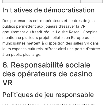
Initiatives de démocratisation
Des partenariats entre opérateurs et centres de jeux
publics permettent aux joueurs d’essayer la VR
gratuitement ou à tarif réduit. Le site Reseau Obepine
mentionne plusieurs projets pilotes en Europe où les
municipalités mettent à disposition des salles VR dans
leurs espaces culturels, offrant ainsi une porte d’entrée
à un public plus large.
6. Responsabilité sociale
des opérateurs de casino
VR
Politiques de jeu responsable