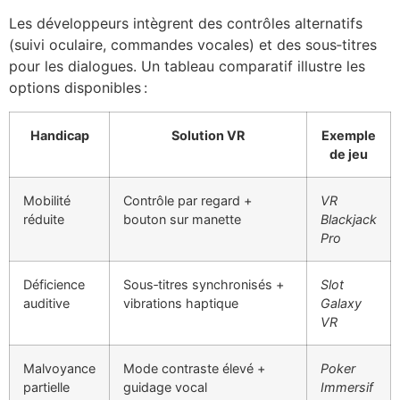
Les développeurs intègrent des contrôles alternatifs
(suivi oculaire, commandes vocales) et des sous‑titres
pour les dialogues. Un tableau comparatif illustre les
options disponibles :
Handicap
Solution VR
Exemple
de jeu
Mobilité
Contrôle par regard +
VR
réduite
bouton sur manette
Blackjack
Pro
Déficience
Sous‑titres synchronisés +
Slot
auditive
vibrations haptique
Galaxy
VR
Malvoyance
Mode contraste élevé +
Poker
partielle
guidage vocal
Immersif