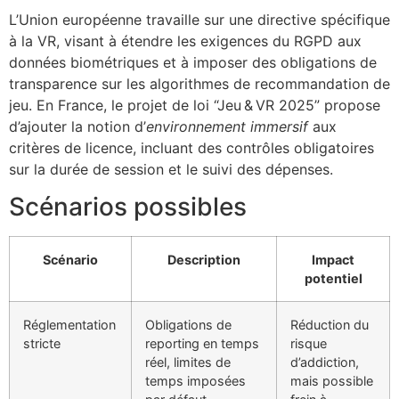
L’Union européenne travaille sur une directive spécifique
à la VR, visant à étendre les exigences du RGPD aux
données biométriques et à imposer des obligations de
transparence sur les algorithmes de recommandation de
jeu. En France, le projet de loi “Jeu & VR 2025” propose
d’ajouter la notion d’
environnement immersif
aux
critères de licence, incluant des contrôles obligatoires
sur la durée de session et le suivi des dépenses.
Scénarios possibles
Scénario
Description
Impact
potentiel
Réglementation
Obligations de
Réduction du
stricte
reporting en temps
risque
réel, limites de
d’addiction,
temps imposées
mais possible