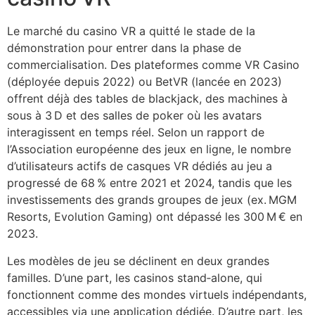
Le marché du casino VR a quitté le stade de la
démonstration pour entrer dans la phase de
commercialisation. Des plateformes comme VR Casino
(déployée depuis 2022) ou BetVR (lancée en 2023)
offrent déjà des tables de blackjack, des machines à
sous à 3 D et des salles de poker où les avatars
interagissent en temps réel. Selon un rapport de
l’Association européenne des jeux en ligne, le nombre
d’utilisateurs actifs de casques VR dédiés au jeu a
progressé de 68 % entre 2021 et 2024, tandis que les
investissements des grands groupes de jeux (ex. MGM
Resorts, Evolution Gaming) ont dépassé les 300 M € en
2023.
Les modèles de jeu se déclinent en deux grandes
familles. D’une part, les casinos stand‑alone, qui
fonctionnent comme des mondes virtuels indépendants,
accessibles via une application dédiée. D’autre part, les