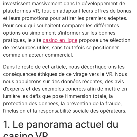
investissent massivement dans le développement de
plateformes VR, tout en adaptant leurs offres de bonus
et leurs promotions pour attirer les premiers adeptes.
Pour ceux qui souhaitent comparer les différentes
options ou simplement s’informer sur les bonnes
pratiques, le site
casino en ligne
propose une sélection
de ressources utiles, sans toutefois se positionner
comme un acteur commercial.
Dans le reste de cet article, nous décortiquerons les
conséquences éthiques de ce virage vers le VR. Nous
nous appuierons sur des données récentes, des avis
d’experts et des exemples concrets afin de mettre en
lumière les défis que pose l’immersion totale, la
protection des données, la prévention de la fraude,
l’inclusion et la responsabilité sociale des opérateurs.
1. Le panorama actuel du
casino VR