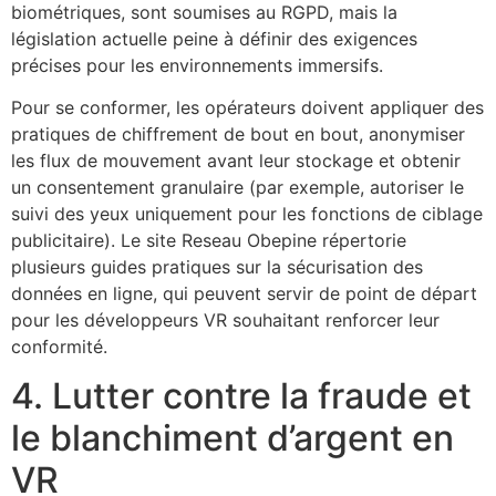
biométriques, sont soumises au RGPD, mais la
législation actuelle peine à définir des exigences
précises pour les environnements immersifs.
Pour se conformer, les opérateurs doivent appliquer des
pratiques de chiffrement de bout en bout, anonymiser
les flux de mouvement avant leur stockage et obtenir
un consentement granulaire (par exemple, autoriser le
suivi des yeux uniquement pour les fonctions de ciblage
publicitaire). Le site Reseau Obepine répertorie
plusieurs guides pratiques sur la sécurisation des
données en ligne, qui peuvent servir de point de départ
pour les développeurs VR souhaitant renforcer leur
conformité.
4. Lutter contre la fraude et
le blanchiment d’argent en
VR