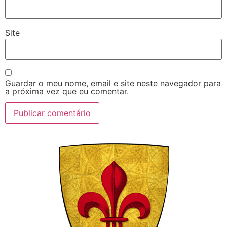
Site
Guardar o meu nome, email e site neste navegador para
a próxima vez que eu comentar.