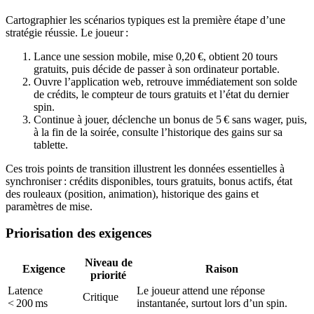
Cartographier les scénarios typiques est la première étape d’une
stratégie réussie. Le joueur :
Lance une session mobile, mise 0,20 €, obtient 20 tours
gratuits, puis décide de passer à son ordinateur portable.
Ouvre l’application web, retrouve immédiatement son solde
de crédits, le compteur de tours gratuits et l’état du dernier
spin.
Continue à jouer, déclenche un bonus de 5 € sans wager, puis,
à la fin de la soirée, consulte l’historique des gains sur sa
tablette.
Ces trois points de transition illustrent les données essentielles à
synchroniser : crédits disponibles, tours gratuits, bonus actifs, état
des rouleaux (position, animation), historique des gains et
paramètres de mise.
Priorisation des exigences
Niveau de
Exigence
Raison
priorité
Latence
Le joueur attend une réponse
Critique
< 200 ms
instantanée, surtout lors d’un spin.