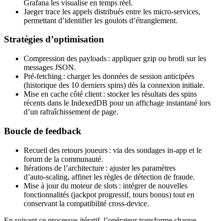
Grafana les visualise en temps réel.
Jaeger trace les appels distribués entre les micro‑services,
permettant d’identifier les goulots d’étranglement.
Stratégies d’optimisation
Compression des payloads : appliquer gzip ou brotli sur les
messages JSON.
Pré‑fetching : charger les données de session anticipées
(historique des 10 derniers spins) dès la connexion initiale.
Mise en cache côté client : stocker les résultats des spins
récents dans le IndexedDB pour un affichage instantané lors
d’un rafraîchissement de page.
Boucle de feedback
Recueil des retours joueurs : via des sondages in‑app et le
forum de la communauté.
Itérations de l’architecture : ajuster les paramètres
d’auto‑scaling, affiner les règles de détection de fraude.
Mise à jour du moteur de slots : intégrer de nouvelles
fonctionnalités (jackpot progressif, tours bonus) tout en
conservant la compatibilité cross‑device.
En suivant ce processus itératif, l’opérateur transforme chaque