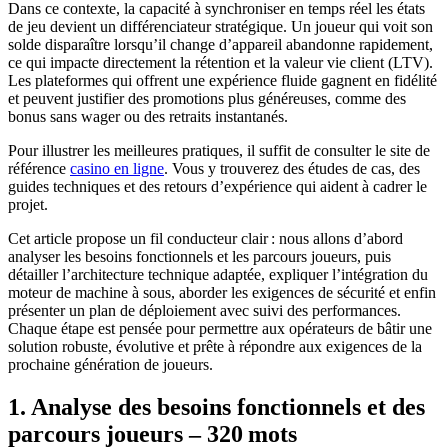
Dans ce contexte, la capacité à synchroniser en temps réel les états
de jeu devient un différenciateur stratégique. Un joueur qui voit son
solde disparaître lorsqu’il change d’appareil abandonne rapidement,
ce qui impacte directement la rétention et la valeur vie client (LTV).
Les plateformes qui offrent une expérience fluide gagnent en fidélité
et peuvent justifier des promotions plus généreuses, comme des
bonus sans wager ou des retraits instantanés.
Pour illustrer les meilleures pratiques, il suffit de consulter le site de
référence
casino en ligne
. Vous y trouverez des études de cas, des
guides techniques et des retours d’expérience qui aident à cadrer le
projet.
Cet article propose un fil conducteur clair : nous allons d’abord
analyser les besoins fonctionnels et les parcours joueurs, puis
détailler l’architecture technique adaptée, expliquer l’intégration du
moteur de machine à sous, aborder les exigences de sécurité et enfin
présenter un plan de déploiement avec suivi des performances.
Chaque étape est pensée pour permettre aux opérateurs de bâtir une
solution robuste, évolutive et prête à répondre aux exigences de la
prochaine génération de joueurs.
1. Analyse des besoins fonctionnels et des
parcours joueurs – 320 mots