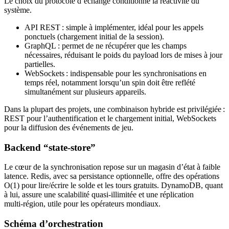
Le choix du protocole d’échange conditionne la réactivité du
système.
API REST : simple à implémenter, idéal pour les appels
ponctuels (chargement initial de la session).
GraphQL : permet de ne récupérer que les champs
nécessaires, réduisant le poids du payload lors de mises à jour
partielles.
WebSockets : indispensable pour les synchronisations en
temps réel, notamment lorsqu’un spin doit être reflété
simultanément sur plusieurs appareils.
Dans la plupart des projets, une combinaison hybride est privilégiée :
REST pour l’authentification et le chargement initial, WebSockets
pour la diffusion des événements de jeu.
Backend “state‑store”
Le cœur de la synchronisation repose sur un magasin d’état à faible
latence. Redis, avec sa persistance optionnelle, offre des opérations
O(1) pour lire/écrire le solde et les tours gratuits. DynamoDB, quant
à lui, assure une scalabilité quasi‑illimitée et une réplication
multi‑région, utile pour les opérateurs mondiaux.
Schéma d’orchestration