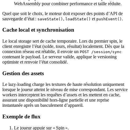
WebAssembly pour combiner performance et taille réduite.
Quel que soit le choix, le moteur doit exposer des points d’API de
sauvegarde d’état :
,
et
.
saveState()
loadState()
pushEvent()
Cache local et synchronisation
Le local storage sert de cache temporaire. Lors du premier spin, le
client enregistre l’état (solde, tours, résultat) localement. Dès que la
connexion réseau est rétablie, il envoie un
POST /session/sync
contenant le payload. Le serveur valide, applique le versioning
optimiste et renvoie l’état consolidé.
Gestion des assets
Le lazy‑loading charge les textures de haute résolution uniquement
lorsque le joueur atteint le niveau de mise correspondant. Les service
workers interceptent les requêtes d’assets et les mettent en cache,
assurant une disponibilité hors‑ligne partielle et une reprise
instantanée après un basculement d’appareil.
Exemple de flux
Le joueur appuie sur « Spin ».