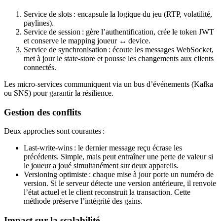
Service de slots : encapsule la logique du jeu (RTP, volatilité,
paylines).
Service de session : gère l’authentification, crée le token JWT
et conserve le mapping joueur ↔ device.
Service de synchronisation : écoute les messages WebSocket,
met à jour le state‑store et pousse les changements aux clients
connectés.
Les micro‑services communiquent via un bus d’événements (Kafka
ou SNS) pour garantir la résilience.
Gestion des conflits
Deux approches sont courantes :
Last‑write‑wins : le dernier message reçu écrase les
précédents. Simple, mais peut entraîner une perte de valeur si
le joueur a joué simultanément sur deux appareils.
Versioning optimiste : chaque mise à jour porte un numéro de
version. Si le serveur détecte une version antérieure, il renvoie
l’état actuel et le client reconstruit la transaction. Cette
méthode préserve l’intégrité des gains.
Impact sur la scalabilité