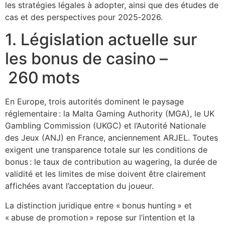
les stratégies légales à adopter, ainsi que des études de
cas et des perspectives pour 2025‑2026.
1. Législation actuelle sur
les bonus de casino –
260 mots
En Europe, trois autorités dominent le paysage
réglementaire : la Malta Gaming Authority (MGA), le UK
Gambling Commission (UKGC) et l’Autorité Nationale
des Jeux (ANJ) en France, anciennement ARJEL. Toutes
exigent une transparence totale sur les conditions de
bonus : le taux de contribution au wagering, la durée de
validité et les limites de mise doivent être clairement
affichées avant l’acceptation du joueur.
La distinction juridique entre « bonus hunting » et
« abuse de promotion » repose sur l’intention et la