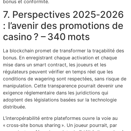
bonus et conformité.
7. Perspectives 2025‑2026
: l’avenir des promotions de
casino ? – 340 mots
La blockchain promet de transformer la traçabilité des
bonus. En enregistrant chaque activation et chaque
mise dans un smart contract, les joueurs et les
régulateurs peuvent vérifier en temps réel que les
conditions de wagering sont respectées, sans risque de
manipulation. Cette transparence pourrait devenir une
exigence réglementaire dans les juridictions qui
adoptent des législations basées sur la technologie
distribuée.
L’interopérabilité entre plateformes ouvre la voie au
« cross‑site bonus sharing ». Un joueur pourrait, par