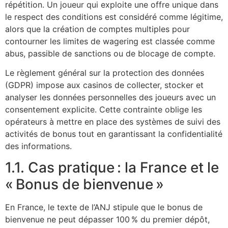
répétition. Un joueur qui exploite une offre unique dans
le respect des conditions est considéré comme légitime,
alors que la création de comptes multiples pour
contourner les limites de wagering est classée comme
abus, passible de sanctions ou de blocage de compte.
Le règlement général sur la protection des données
(GDPR) impose aux casinos de collecter, stocker et
analyser les données personnelles des joueurs avec un
consentement explicite. Cette contrainte oblige les
opérateurs à mettre en place des systèmes de suivi des
activités de bonus tout en garantissant la confidentialité
des informations.
1.1. Cas pratique : la France et le
« Bonus de bienvenue »
En France, le texte de l’ANJ stipule que le bonus de
bienvenue ne peut dépasser 100 % du premier dépôt,