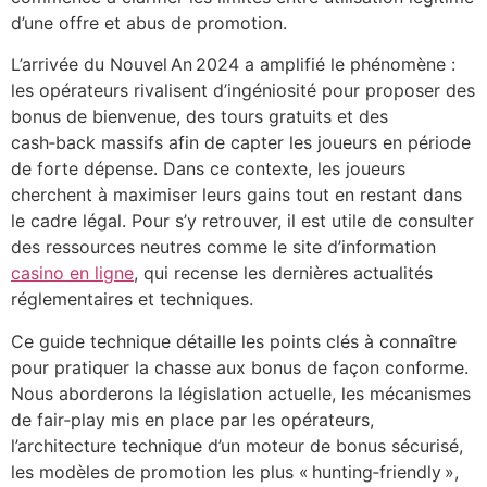
d’une offre et abus de promotion.
L’arrivée du Nouvel An 2024 a amplifié le phénomène :
les opérateurs rivalisent d’ingéniosité pour proposer des
bonus de bienvenue, des tours gratuits et des
cash‑back massifs afin de capter les joueurs en période
de forte dépense. Dans ce contexte, les joueurs
cherchent à maximiser leurs gains tout en restant dans
le cadre légal. Pour s’y retrouver, il est utile de consulter
des ressources neutres comme le site d’information
casino en ligne
, qui recense les dernières actualités
réglementaires et techniques.
Ce guide technique détaille les points clés à connaître
pour pratiquer la chasse aux bonus de façon conforme.
Nous aborderons la législation actuelle, les mécanismes
de fair‑play mis en place par les opérateurs,
l’architecture technique d’un moteur de bonus sécurisé,
les modèles de promotion les plus « hunting‑friendly »,