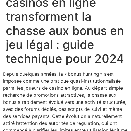
casinos en ligne
transforment la
chasse aux bonus en
jeu légal : guide
technique pour 2024
Depuis quelques années, la « bonus hunting » s’est
imposée comme une pratique quasi‑institutionnalisée
parmi les joueurs de casino en ligne. Au départ simple
recherche de promotions attractives, la chasse aux
bonus a rapidement évolué vers une activité structurée,
avec des forums dédiés, des scripts de suivi et même
des services payants. Cette évolution a naturellement
attiré l’attention des autorités de régulation, qui ont
commencé à clarifier les limites entre utilisation légitime