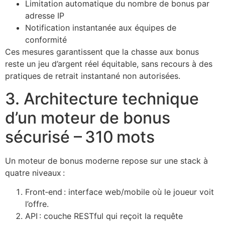
Limitation automatique du nombre de bonus par
adresse IP
Notification instantanée aux équipes de
conformité
Ces mesures garantissent que la chasse aux bonus
reste un jeu d’argent réel équitable, sans recours à des
pratiques de retrait instantané non autorisées.
3. Architecture technique
d’un moteur de bonus
sécurisé – 310 mots
Un moteur de bonus moderne repose sur une stack à
quatre niveaux :
Front‑end : interface web/mobile où le joueur voit
l’offre.
API : couche RESTful qui reçoit la requête