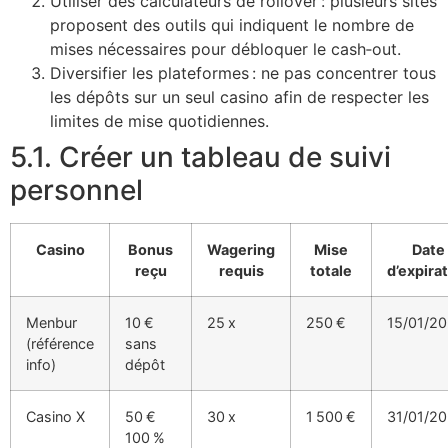
Utiliser des calculateurs de rollover : plusieurs sites
proposent des outils qui indiquent le nombre de
mises nécessaires pour débloquer le cash‑out.
Diversifier les plateformes : ne pas concentrer tous
les dépôts sur un seul casino afin de respecter les
limites de mise quotidiennes.
5.1. Créer un tableau de suivi
personnel
Casino
Bonus
Wagering
Mise
Date
reçu
requis
totale
d’expira
Menbur
10 €
25 x
250 €
15/01/2
(référence
sans
info)
dépôt
Casino X
50 €
30 x
1 500 €
31/01/2
100 %