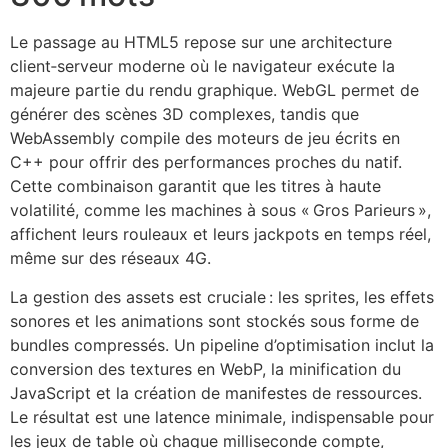
Le passage au HTML5 repose sur une architecture
client‑serveur moderne où le navigateur exécute la
majeure partie du rendu graphique. WebGL permet de
générer des scènes 3D complexes, tandis que
WebAssembly compile des moteurs de jeu écrits en
C++ pour offrir des performances proches du natif.
Cette combinaison garantit que les titres à haute
volatilité, comme les machines à sous « Gros Parieurs »,
affichent leurs rouleaux et leurs jackpots en temps réel,
même sur des réseaux 4G.
La gestion des assets est cruciale : les sprites, les effets
sonores et les animations sont stockés sous forme de
bundles compressés. Un pipeline d’optimisation inclut la
conversion des textures en WebP, la minification du
JavaScript et la création de manifestes de ressources.
Le résultat est une latence minimale, indispensable pour
les jeux de table où chaque milliseconde compte,