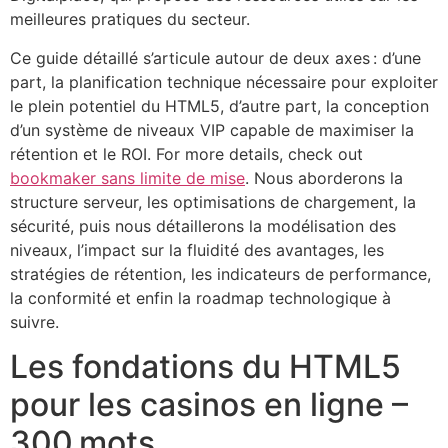
meilleures pratiques du secteur.
Ce guide détaillé s’articule autour de deux axes : d’une
part, la planification technique nécessaire pour exploiter
le plein potentiel du HTML5, d’autre part, la conception
d’un système de niveaux VIP capable de maximiser la
rétention et le ROI. For more details, check out
bookmaker sans limite de mise
. Nous aborderons la
structure serveur, les optimisations de chargement, la
sécurité, puis nous détaillerons la modélisation des
niveaux, l’impact sur la fluidité des avantages, les
stratégies de rétention, les indicateurs de performance,
la conformité et enfin la roadmap technologique à
suivre.
Les fondations du HTML5
pour les casinos en ligne –
300 mots