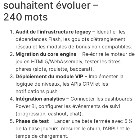
souhaitent évoluer –
240 mots
Audit de l’infrastructure legacy
– Identifier les
dépendances Flash, les goulots d’étranglement
réseau et les modules de bonus non compatibles.
Migration du core engine
– Re‑écrire le moteur de
jeu en HTML5/WebAssembly, tester les titres
phares (slots, roulette, baccarat).
Déploiement du module VIP
– Implémenter la
logique de niveaux, les APIs CRM et les
notifications push.
Intégration analytics
– Connecter les dashboards
Power BI, configurer les événements de suivi
(progression, cashout, chat).
Phase de test
– Lancer une beta fermée avec 5 %
de la base joueurs, mesurer le churn, l’ARPU et le
temps de chargement.